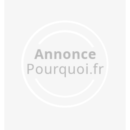
javeler
jumeler
morceler
museler
nickeler
niveler
oiseler
paisseler
panteler
pommeler
rappeler
râteler
recarreler
renouveler
ressemeler
ruisseler
taveler