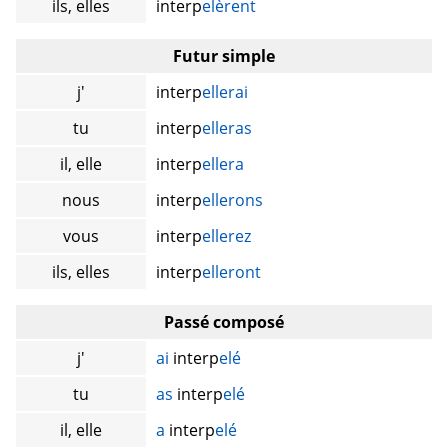
ils, elles
interp
elèrent
Futur simple
j'
interp
ellerai
tu
interp
elleras
il, elle
interp
ellera
nous
interp
ellerons
vous
interp
ellerez
ils, elles
interp
elleront
Passé composé
j'
ai
interp
elé
tu
as
interp
elé
il, elle
a
interp
elé