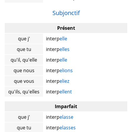
Subjonctif
Présent
que j'
interp
elle
que tu
interp
elles
qu'il, qu'elle
interp
elle
que nous
interp
elions
que vous
interp
eliez
qu'ils, qu'elles
interp
ellent
Imparfait
que j'
interp
elasse
que tu
interp
elasses