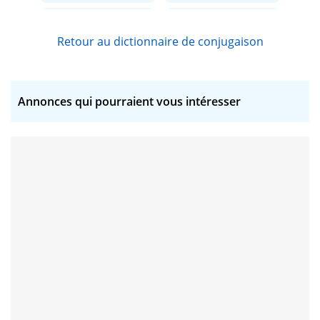
carreler
chanceler
Retour au dictionnaire de conjugaison
chapeler
cordeler
craqueler
créneler
Annonces qui pourraient vous intéresser
cuveler
débosseler
décapeler
décarreler
décerveler
déficeler
démuseler
déniveler
denteler
dépaisseler
dépuceler
désensorceler