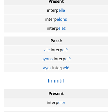
Présent
interp
elle
interp
elons
interp
elez
Passé
aie
interp
elé
ayons
interp
elé
ayez
interp
elé
Infinitif
Présent
interp
eler