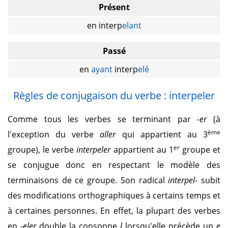
Présent
en interp
elant
Passé
en
ayant
interp
elé
Règles de conjugaison du verbe : interpeler
Comme tous les verbes se terminant par
-er
(à
ème
l'exception du verbe
aller
qui appartient au 3
er
groupe), le verbe
interpeler
appartient au 1
groupe et
se conjugue donc en respectant le modèle des
terminaisons de ce groupe. Son radical
interpel-
subit
des modifications orthographiques à certains temps et
à certaines personnes. En effet, la plupart des verbes
en
-eler
double la consonne
l
lorsqu'elle précède un
e