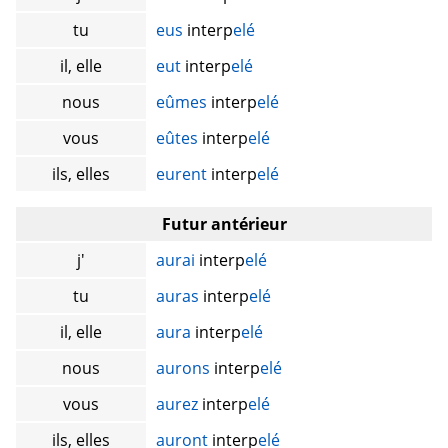
tu
eus
interp
elé
il, elle
eut
interp
elé
nous
eûmes
interp
elé
vous
eûtes
interp
elé
ils, elles
eurent
interp
elé
Futur antérieur
j'
aurai
interp
elé
tu
auras
interp
elé
il, elle
aura
interp
elé
nous
aurons
interp
elé
vous
aurez
interp
elé
ils, elles
auront
interp
elé