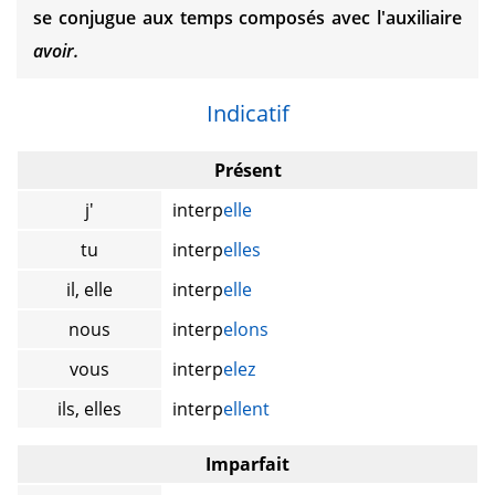
se conjugue aux temps composés avec l'auxiliaire
avoir.
Indicatif
Présent
j'
interp
elle
tu
interp
elles
il, elle
interp
elle
nous
interp
elons
vous
interp
elez
ils, elles
interp
ellent
Imparfait