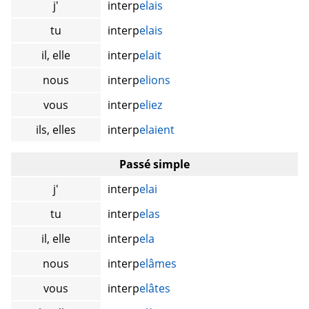
j'
interp
elais
tu
interp
elais
il, elle
interp
elait
nous
interp
elions
vous
interp
eliez
ils, elles
interp
elaient
Passé simple
j'
interp
elai
tu
interp
elas
il, elle
interp
ela
nous
interp
elâmes
vous
interp
elâtes