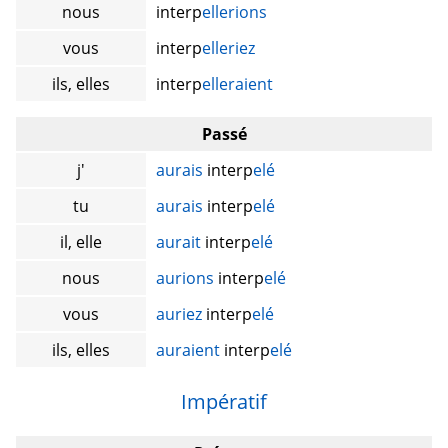
nous
interp
ellerions
vous
interp
elleriez
ils, elles
interp
elleraient
Passé
j'
aurais
interp
elé
tu
aurais
interp
elé
il, elle
aurait
interp
elé
nous
aurions
interp
elé
vous
auriez
interp
elé
ils, elles
auraient
interp
elé
Impératif