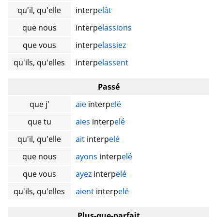
qu'il, qu'elle
interp
elât
que nous
interp
elassions
que vous
interp
elassiez
qu'ils, qu'elles
interp
elassent
Passé
que j'
aie
interp
elé
que tu
aies
interp
elé
qu'il, qu'elle
ait
interp
elé
que nous
ayons
interp
elé
que vous
ayez
interp
elé
qu'ils, qu'elles
aient
interp
elé
Plus-que-parfait