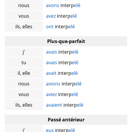
nous
avons
interp
elé
vous
avez
interp
elé
ils, elles
ont
interp
elé
Plus-que-parfait
j'
avais
interp
elé
tu
avais
interp
elé
il, elle
avait
interp
elé
nous
avions
interp
elé
vous
aviez
interp
elé
ils, elles
avaient
interp
elé
Passé antérieur
j'
eus
interp
elé