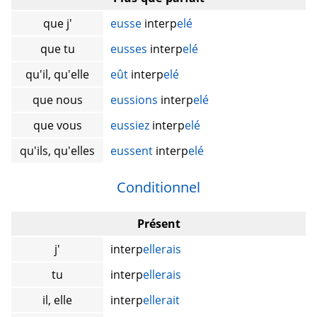
que j'
eusse
interp
elé
que tu
eusses
interp
elé
qu'il, qu'elle
eût
interp
elé
que nous
eussions
interp
elé
que vous
eussiez
interp
elé
qu'ils, qu'elles
eussent
interp
elé
Conditionnel
Présent
j'
interp
ellerais
tu
interp
ellerais
il, elle
interp
ellerait