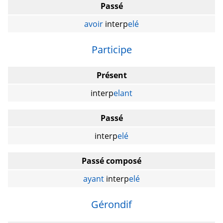
Passé
avoir
interp
elé
Participe
Présent
interp
elant
Passé
interp
elé
Passé composé
ayant
interp
elé
Gérondif