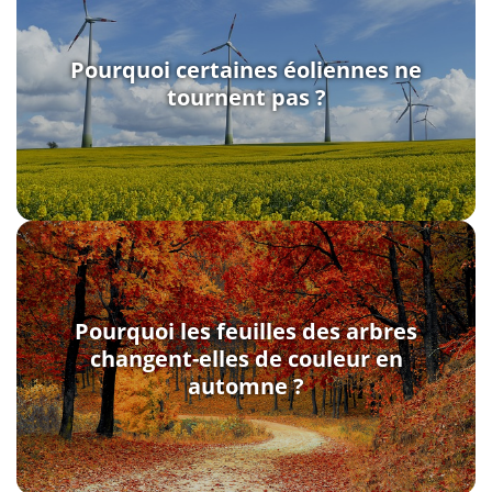
Pourquoi certaines éoliennes ne
tournent pas ?
Pourquoi les feuilles des arbres
changent-elles de couleur en
automne ?