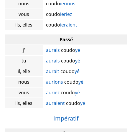
nous
coudo
ierions
vous
coudo
ieriez
ils, elles
coudo
ieraient
Passé
j'
aurais
coudo
yé
tu
aurais
coudo
yé
il, elle
aurait
coudo
yé
nous
aurions
coudo
yé
vous
auriez
coudo
yé
ils, elles
auraient
coudo
yé
Impératif