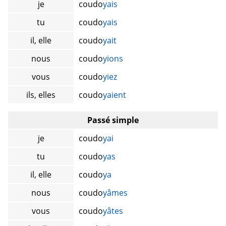
je
coudo
yais
tu
coudo
yais
il, elle
coudo
yait
nous
coudo
yions
vous
coudo
yiez
ils, elles
coudo
yaient
Passé simple
je
coudo
yai
tu
coudo
yas
il, elle
coudo
ya
nous
coudo
yâmes
vous
coudo
yâtes