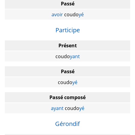
Passé
avoir
coudo
yé
Participe
Présent
coudo
yant
Passé
coudo
yé
Passé composé
ayant
coudo
yé
Gérondif