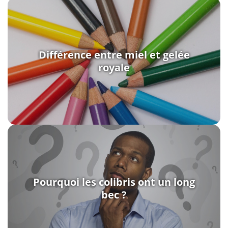
Différence entre miel et gelée
royale
Pourquoi les colibris ont un long
bec ?