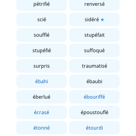
pétrifié
renversé
scié
sidéré
soufflé
stupéfait
stupéfié
suffoqué
surpris
traumatisé
ébahi
ébaubi
éberlué
ébouriffé
écrasé
époustouflé
étonné
étourdi