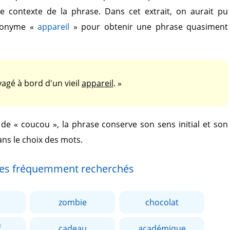
le contexte de la phrase. Dans cet extrait, on aurait pu
nonyme
«
appareil
»
pour obtenir une phrase quasiment
agé à bord d'un vieil
appareil
. »
e de
« coucou »
, la phrase conserve son sens initial et son
ans le choix des mots.
es fréquemment recherchés
zombie
chocolat
f
cadeau
académique