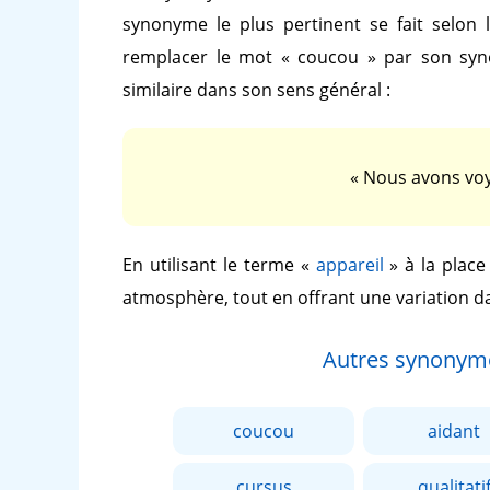
synonyme le plus pertinent se fait selon 
remplacer le mot
« coucou »
par son sy
similaire dans son sens général :
« Nous avons voy
En utilisant le terme
«
appareil
»
à la plac
atmosphère, tout en offrant une variation d
Autres synonym
coucou
aidant
cursus
qualitati