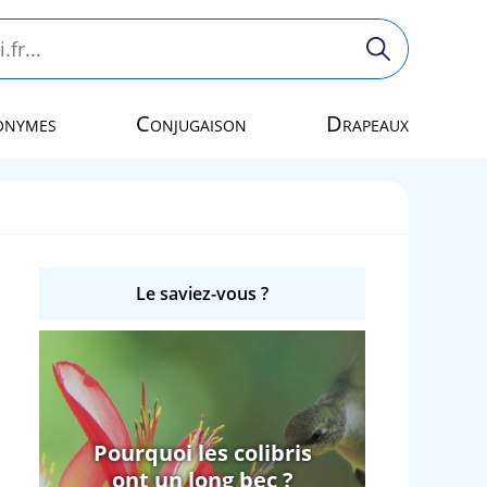
onymes
Conjugaison
Drapeaux
Le saviez-vous ?
Pourquoi les colibris
ont un long bec ?