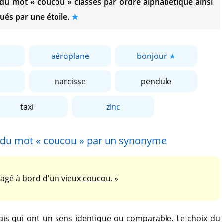
s du mot
« coucou »
classés par ordre alphabétique ainsi
ués par une étoile.
aéroplane
bonjour
narcisse
pendule
taxi
zinc
n du mot
« coucou »
par un synonyme
agé à bord d'un vieux
coucou
. »
is qui ont un sens identique ou comparable. Le choix du