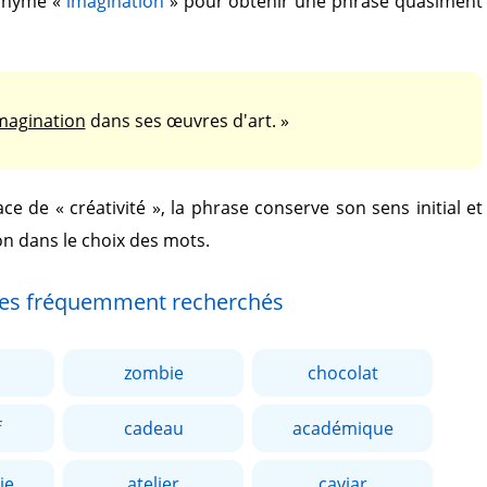
nonyme
«
imagination
»
pour obtenir une phrase quasiment
magination
dans ses œuvres d'art. »
lace de
« créativité »
, la phrase conserve son sens initial et
on dans le choix des mots.
es fréquemment recherchés
zombie
chocolat
f
cadeau
académique
ie
atelier
caviar