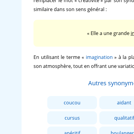
remplacer le mot
« créativité »
par son sy
similaire dans son sens général :
« Elle a une grande
i
En utilisant le terme
«
imagination
»
à la p
son atmosphère, tout en offrant une variati
Autres synonym
coucou
aidant
cursus
qualitati
apéritif
boulanger