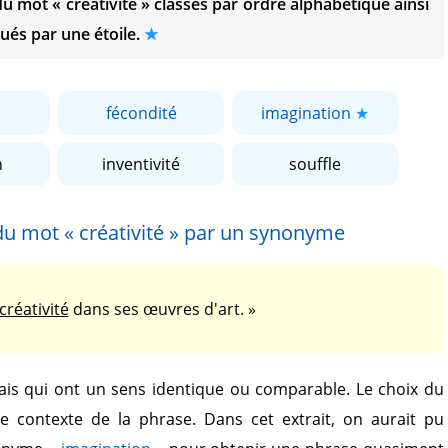
 du mot
« créativité »
classés par ordre alphabétique ainsi
ués par une étoile.
fécondité
imagination
n
inventivité
souffle
 du mot
« créativité »
par un synonyme
créativité
dans ses œuvres d'art. »
is qui ont un sens identique ou comparable. Le choix du
le contexte de la phrase. Dans cet extrait, on aurait pu