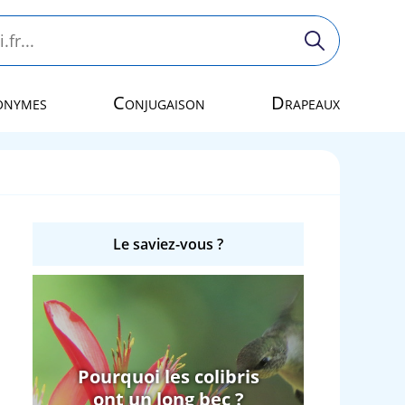
onymes
Conjugaison
Drapeaux
Le saviez-vous ?
Pourquoi les colibris
ont un long bec ?