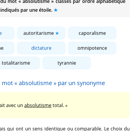
s du mot
« absolutisme »
classés par ordre alphabétique
 indiqués par une étoile.
e
autoritarisme
caporalisme
me
dictature
omnipotence
totalitarisme
tyrannie
u mot
« absolutisme »
par un synonyme
ait avec un
absolutisme
total. »
is qui ont un sens identique ou comparable. Le choix du