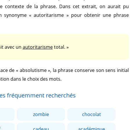
le contexte de la phrase. Dans cet extrait, on aurait pu
n synonyme
« autoritarisme »
pour obtenir une phrase
ait avec un
autoritarisme
total. »
lace de
« absolutisme »
, la phrase conserve son sens initial
tion dans le choix des mots.
es fréquemment recherchés
zombie
chocolat
f
cadeau
académique