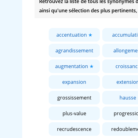
Retrouvez la liste de tous les synonymes
ainsi qu'une sélection des plus pertinents,
accentuation
accumulat
agrandissement
allongeme
augmentation
croissanc
expansion
extensio
grossissement
hausse
plus-value
progressi
recrudescence
redoublem