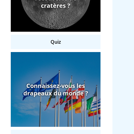
cratères ?
Quiz
Connaissez-vous les
drapeaux du monde ?