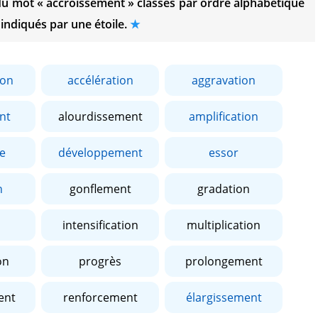
 du mot
« accroissement »
classés par ordre alphabétique
 indiqués par une étoile.
ion
accélération
aggravation
nt
alourdissement
amplification
e
développement
essor
n
gonflement
gradation
intensification
multiplication
on
progrès
prolongement
ent
renforcement
élargissement