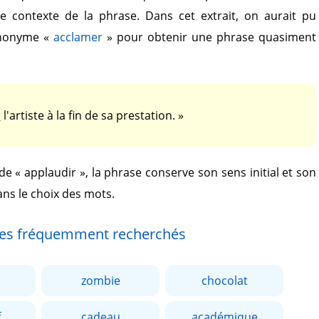
le contexte de la phrase. Dans cet extrait, on aurait pu
ynonyme
«
acclamer
»
pour obtenir une phrase quasiment
é
l'artiste à la fin de sa prestation. »
 de
« applaudir »
, la phrase conserve son sens initial et son
ans le choix des mots.
es fréquemment recherchés
zombie
chocolat
f
cadeau
académique