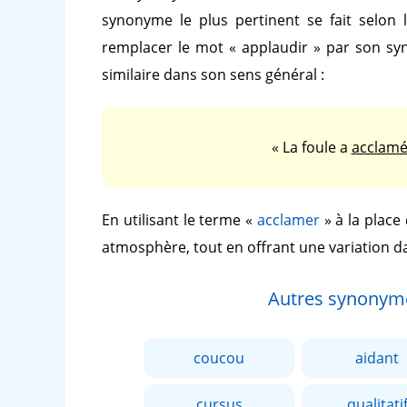
synonyme le plus pertinent se fait selon 
remplacer le mot
« applaudir »
par son s
similaire dans son sens général :
« La foule a
acclam
En utilisant le terme
«
acclamer
»
à la place
atmosphère, tout en offrant une variation d
Autres synonym
coucou
aidant
cursus
qualitati