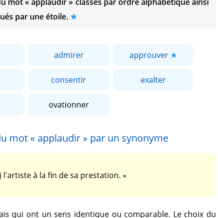
 du mot
« applaudir »
classés par ordre alphabétique ainsi
ués par une étoile.
admirer
approuver
consentir
exalter
ovationner
 du mot
« applaudir »
par un synonyme
i
l'artiste à la fin de sa prestation. »
is qui ont un sens identique ou comparable. Le choix du