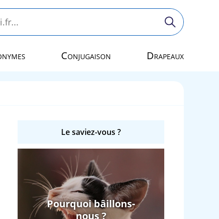
onymes
Conjugaison
Drapeaux
Le saviez-vous ?
Pourquoi bâillons-
nous ?