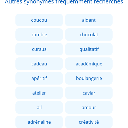
Autres synonymes fréquemment recherchés
coucou
aidant
zombie
chocolat
cursus
qualitatif
cadeau
académique
apéritif
boulangerie
atelier
caviar
ail
amour
adrénaline
créativité