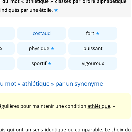
es du mot
« athlétique »
classés par ordre alphabétique
 indiqués par une étoile.
costaud
fort
x
physique
puissant
sportif
vigoureux
du mot
« athlétique »
par un synonyme
 régulières pour maintenir une condition
athlétique
. »
is qui ont un sens identique ou comparable. Le choix du