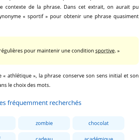
le contexte de la phrase. Dans cet extrait, on aurait pu
synonyme
« sportif »
pour obtenir une phrase quasiment
s régulières pour maintenir une condition
sportive
. »
de
« athlétique »
, la phrase conserve son sens initial et son
ans le choix des mots.
es fréquemment recherchés
zombie
chocolat
f
cadeau
académique