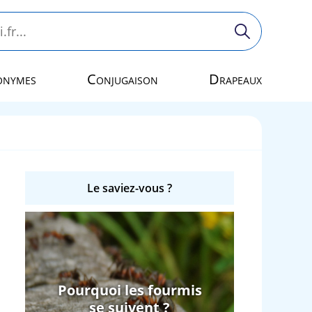
onymes
Conjugaison
Drapeaux
Le saviez-vous ?
Pourquoi les fourmis
se suivent ?