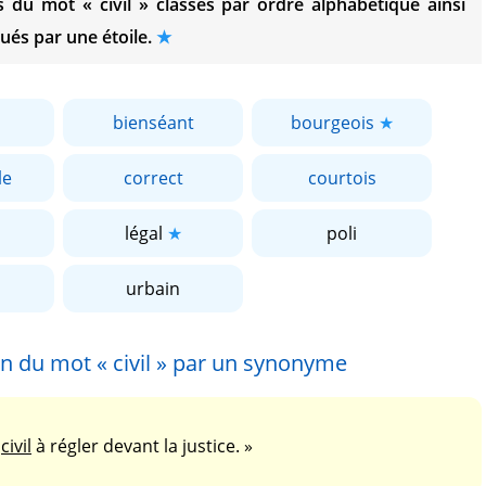
es du mot
« civil »
classés par ordre alphabétique ainsi
ués par une étoile.
bienséant
bourgeois
le
correct
courtois
légal
poli
urbain
on du mot
« civil »
par un synonyme
e
civil
à régler devant la justice. »