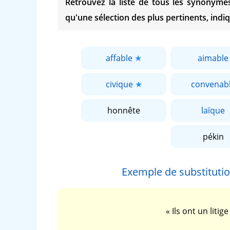
Retrouvez la liste de tous les synonym
qu'une sélection des plus pertinents, indiq
affable
aimable
civique
convenab
honnête
laïque
pékin
Exemple de substituti
« Ils ont un litig