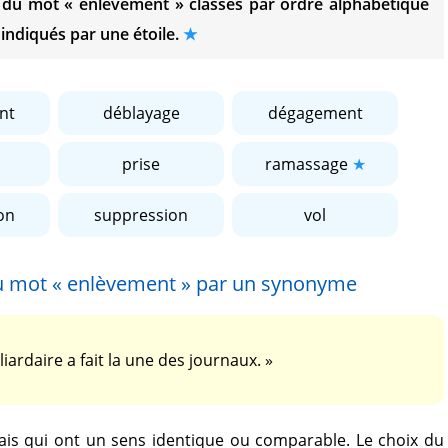
s du mot
« enlèvement »
classés par ordre alphabétique
 indiqués par une étoile.
nt
déblayage
dégagement
prise
ramassage
on
suppression
vol
du mot
« enlèvement »
par un synonyme
iardaire a fait la une des journaux. »
is qui ont un sens identique ou comparable. Le choix du