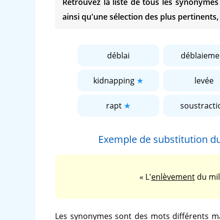
Retrouvez la liste de tous les synonyme
ainsi qu'une sélection des plus pertinents,
déblai
déblaieme
kidnapping
levée
rapt
soustracti
Exemple de substitution 
« L'
enlèvement
du mill
Les synonymes sont des mots différents ma