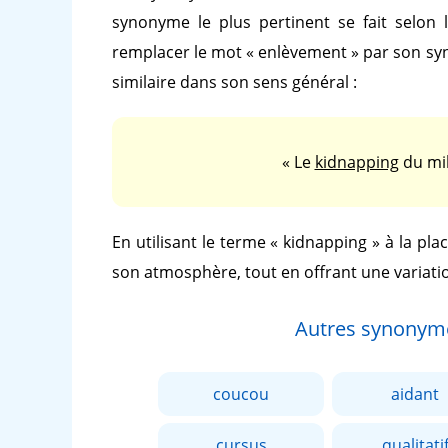
synonyme le plus pertinent se fait selon 
remplacer le mot
« enlèvement »
par son s
similaire dans son sens général :
« Le
kidnapping
du mil
En utilisant le terme
« kidnapping »
à la pla
son atmosphère, tout en offrant une variati
Autres synonym
coucou
aidant
cursus
qualitati