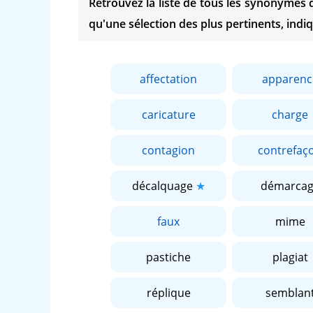
Retrouvez la liste de tous les synonymes
qu'une sélection des plus pertinents, indiq
affectation
apparenc
caricature
charge
contagion
contrefaç
décalquage
démarca
faux
mime
pastiche
plagiat
réplique
semblan