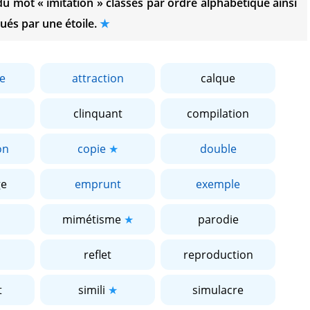
 du mot
« imitation »
classés par ordre alphabétique ainsi
ués par une étoile.
e
attraction
calque
clinquant
compilation
on
copie
double
ge
emprunt
exemple
mimétisme
parodie
reflet
reproduction
t
simili
simulacre