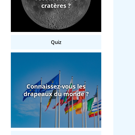
cratères ?
Quiz
Connaissez-vous les
drapeaux du monde ?