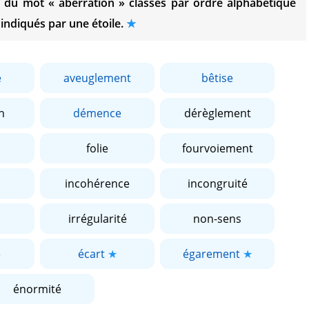
es du mot
« aberration »
classés par ordre alphabétique
 indiqués par une étoile.
e
aveuglement
bêtise
n
démence
dérèglement
folie
fourvoiement
incohérence
incongruité
irrégularité
non-sens
é
écart
égarement
énormité