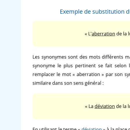
Exemple de substitution 
« L'
aberration
de la 
Les synonymes sont des mots différents ma
synonyme le plus pertinent se fait selon 
remplacer le mot
« aberration »
par son s
similaire dans son sens général :
« La
déviation
de la 
En utilisant le terme
«
déviation
»
à la place