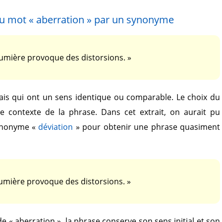
du mot
« aberration »
par un synonyme
lumière provoque des distorsions. »
is qui ont un sens identique ou comparable. Le choix du
le contexte de la phrase. Dans cet extrait, on aurait pu
ynonyme
«
déviation
»
pour obtenir une phrase quasiment
lumière provoque des distorsions. »
 de
« aberration »
, la phrase conserve son sens initial et son