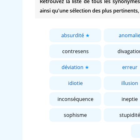
Retrouvez la liste de tous les synonym
ainsi qu'une sélection des plus pertinents,
absurdité
anomali
contresens
divagatio
déviation
erreur
idiotie
illusion
inconséquence
ineptie
sophisme
stupidit