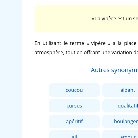
« La
vipère
est un se
En utilisant le terme
« vipère »
à la plac
atmosphère, tout en offrant une variation d
Autres synonym
coucou
aidant
cursus
qualitati
apéritif
boulanger
ail
amour