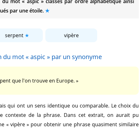
es du mot
« aspic »
classés par ordre alphabétique ainsi
ués par une étoile.
serpent
vipère
on du mot
« aspic »
par un synonyme
pent que l'on trouve en Europe. »
is qui ont un sens identique ou comparable. Le choix du
le contexte de la phrase. Dans cet extrait, on aurait pu
yme
« vipère »
pour obtenir une phrase quasiment similaire