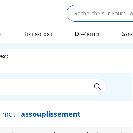
s
Technologie
Différence
Syn
ment
 mot :
assouplissement