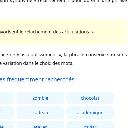
 son synonyme
« relâchement »
pour obtenir une phrase
avorisent le
relâchement
des articulations. »
lace de
« assouplissement »
, la phrase conserve son sens
e variation dans le choix des mots.
es fréquemment recherchés
zombie
chocolat
f
cadeau
académique
ie
atelier
caviar