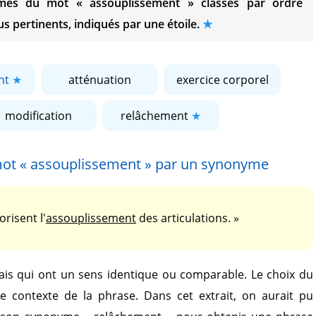
nymes du mot
« assouplissement »
classés par ordre
s pertinents, indiqués par une étoile.
nt
atténuation
exercice corporel
modification
relâchement
mot
« assouplissement »
par un synonyme
orisent l'
assouplissement
des articulations. »
is qui ont un sens identique ou comparable. Le choix du
le contexte de la phrase. Dans cet extrait, on aurait pu