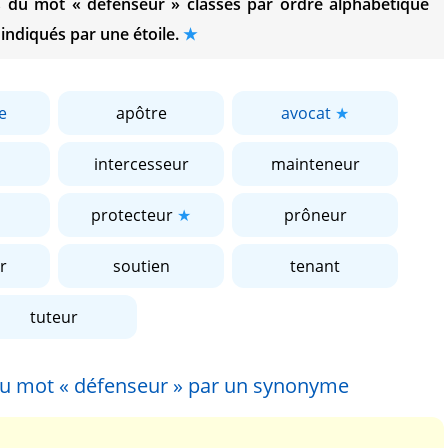
es du mot
« défenseur »
classés par ordre alphabétique
 indiqués par une étoile.
e
apôtre
avocat
intercesseur
mainteneur
protecteur
prôneur
r
soutien
tenant
tuteur
du mot
« défenseur »
par un synonyme