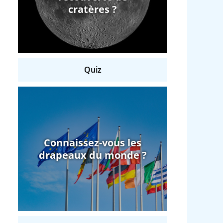
cratères ?
Quiz
Connaissez-vous les
drapeaux du monde ?