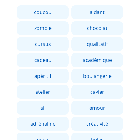
coucou
aidant
zombie
chocolat
cursus
qualitatif
cadeau
académique
apéritif
boulangerie
atelier
caviar
ail
amour
adrénaline
créativité
yoga
hélas