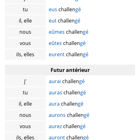
tu
eus
challen
gé
il, elle
eut
challen
gé
nous
eûmes
challen
gé
vous
eûtes
challen
gé
ils, elles
eurent
challen
gé
Futur antérieur
j'
aurai
challen
gé
tu
auras
challen
gé
il, elle
aura
challen
gé
nous
aurons
challen
gé
vous
aurez
challen
gé
ils, elles
auront
challen
gé