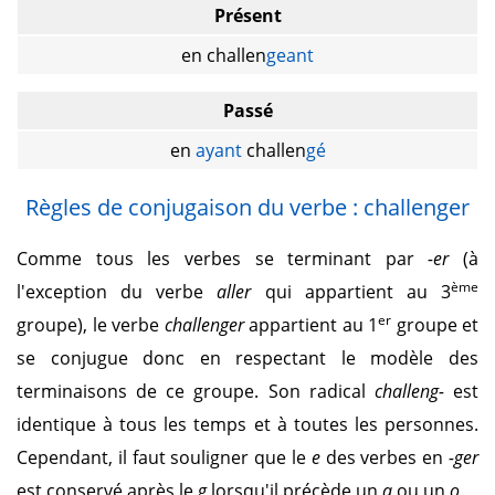
Présent
en challen
geant
Passé
en
ayant
challen
gé
Règles de conjugaison du verbe : challenger
Comme tous les verbes se terminant par
-er
(à
ème
l'exception du verbe
aller
qui appartient au 3
er
groupe), le verbe
challenger
appartient au 1
groupe et
se conjugue donc en respectant le modèle des
terminaisons de ce groupe. Son radical
challeng-
est
identique à tous les temps et à toutes les personnes.
Cependant, il faut souligner que le
e
des verbes en
-ger
est conservé après le
g
lorsqu'il précède un
a
ou un
o
.