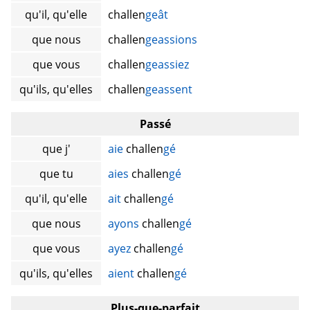
qu'il, qu'elle
challen
geât
que nous
challen
geassions
que vous
challen
geassiez
qu'ils, qu'elles
challen
geassent
Passé
que j'
aie
challen
gé
que tu
aies
challen
gé
qu'il, qu'elle
ait
challen
gé
que nous
ayons
challen
gé
que vous
ayez
challen
gé
qu'ils, qu'elles
aient
challen
gé
Plus-que-parfait