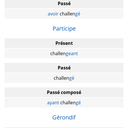
Passé
avoir
challen
gé
Participe
Présent
challen
geant
Passé
challen
gé
Passé composé
ayant
challen
gé
Gérondif