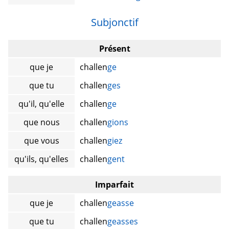
Subjonctif
Présent
que je
challen
ge
que tu
challen
ges
qu'il, qu'elle
challen
ge
que nous
challen
gions
que vous
challen
giez
qu'ils, qu'elles
challen
gent
Imparfait
que je
challen
geasse
que tu
challen
geasses