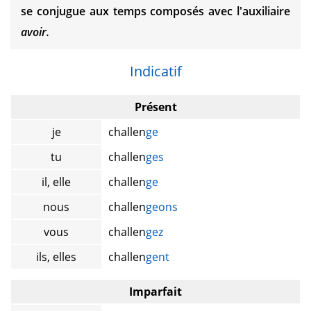
se conjugue aux temps composés avec l'auxiliaire
avoir.
Indicatif
Présent
je
challen
ge
tu
challen
ges
il, elle
challen
ge
nous
challen
geons
vous
challen
gez
ils, elles
challen
gent
Imparfait