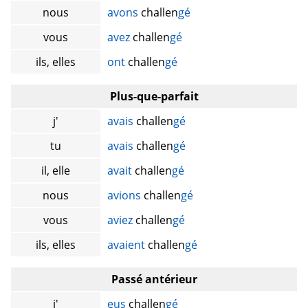
nous
avons
challen
gé
vous
avez
challen
gé
ils, elles
ont
challen
gé
Plus-que-parfait
j'
avais
challen
gé
tu
avais
challen
gé
il, elle
avait
challen
gé
nous
avions
challen
gé
vous
aviez
challen
gé
ils, elles
avaient
challen
gé
Passé antérieur
j'
eus
challen
gé