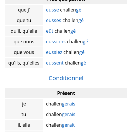
que j'
eusse
challen
gé
que tu
eusses
challen
gé
qu'il, qu'elle
eût
challen
gé
que nous
eussions
challen
gé
que vous
eussiez
challen
gé
qu'ils, qu'elles
eussent
challen
gé
Conditionnel
Présent
je
challen
gerais
tu
challen
gerais
il, elle
challen
gerait