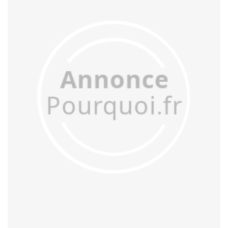
désengager
désengorger
désobliger
déterger
dévisager
diriger
diverger
échanger
effranger
égorger
égruger
élonger
émarger
émerger
emmarger
emménager
encager
encourager