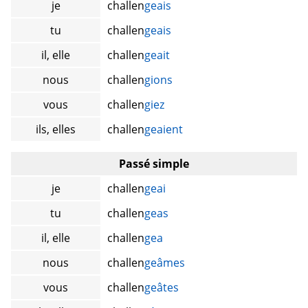
je
challen
geais
tu
challen
geais
il, elle
challen
geait
nous
challen
gions
vous
challen
giez
ils, elles
challen
geaient
Passé simple
je
challen
geai
tu
challen
geas
il, elle
challen
gea
nous
challen
geâmes
vous
challen
geâtes