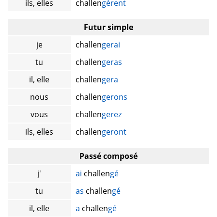
ils, elles
challen
gèrent
Futur simple
je
challen
gerai
tu
challen
geras
il, elle
challen
gera
nous
challen
gerons
vous
challen
gerez
ils, elles
challen
geront
Passé composé
j'
ai
challen
gé
tu
as
challen
gé
il, elle
a
challen
gé