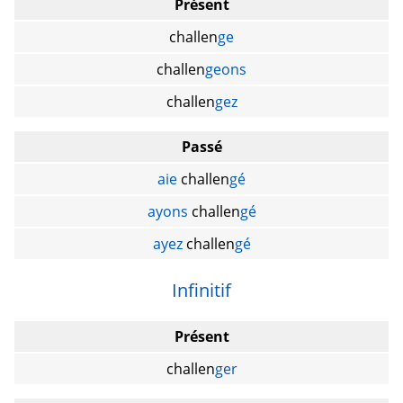
Présent
challen
ge
challen
geons
challen
gez
Passé
aie
challen
gé
ayons
challen
gé
ayez
challen
gé
Infinitif
Présent
challen
ger