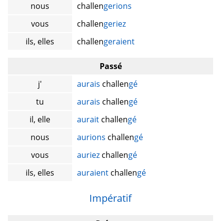
nous
challen
gerions
vous
challen
geriez
ils, elles
challen
geraient
Passé
j'
aurais
challen
gé
tu
aurais
challen
gé
il, elle
aurait
challen
gé
nous
aurions
challen
gé
vous
auriez
challen
gé
ils, elles
auraient
challen
gé
Impératif