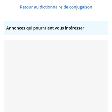
arroger
asperger
Retour au dictionnaire de conjugaison
attiger
avantager
badger
bauger
Annonces qui pourraient vous intéresser
bouger
boulanger
bridger
calorifuger
caluger
centrifuger
changer
charger
colliger
converger
copartager
corriger