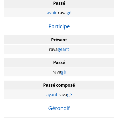
Passé
avoir
rava
gé
Participe
Présent
rava
geant
Passé
rava
gé
Passé composé
ayant
rava
gé
Gérondif