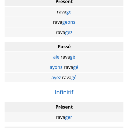
Présent
rava
ge
rava
geons
rava
gez
Passé
aie
rava
gé
ayons
rava
gé
ayez
rava
gé
Infinitif
Présent
rava
ger