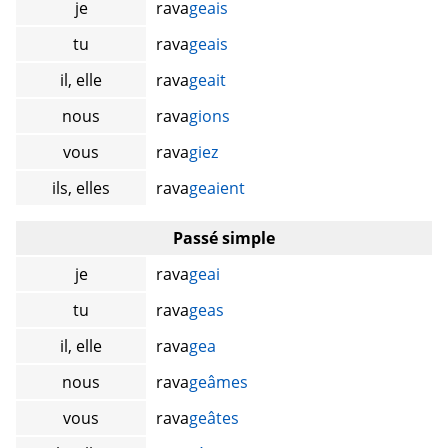
je
rava
geais
tu
rava
geais
il, elle
rava
geait
nous
rava
gions
vous
rava
giez
ils, elles
rava
geaient
Passé simple
je
rava
geai
tu
rava
geas
il, elle
rava
gea
nous
rava
geâmes
vous
rava
geâtes