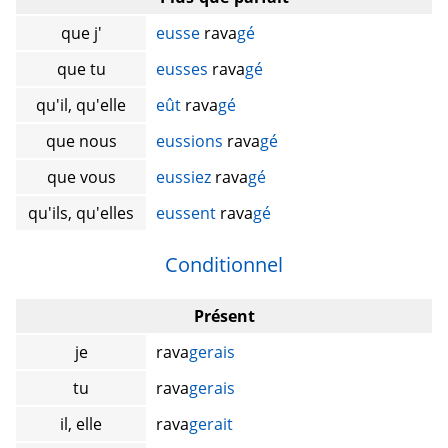
que j'
eusse
rava
gé
que tu
eusses
rava
gé
qu'il, qu'elle
eût
rava
gé
que nous
eussions
rava
gé
que vous
eussiez
rava
gé
qu'ils, qu'elles
eussent
rava
gé
Conditionnel
Présent
je
rava
gerais
tu
rava
gerais
il, elle
rava
gerait