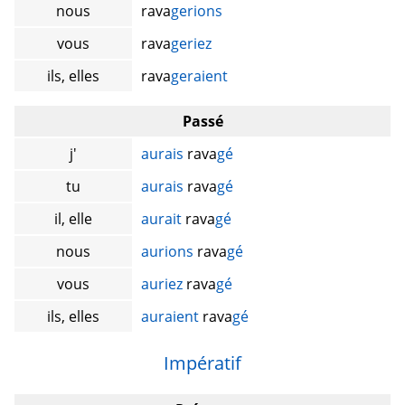
nous
rava
gerions
vous
rava
geriez
ils, elles
rava
geraient
Passé
j'
aurais
rava
gé
tu
aurais
rava
gé
il, elle
aurait
rava
gé
nous
aurions
rava
gé
vous
auriez
rava
gé
ils, elles
auraient
rava
gé
Impératif