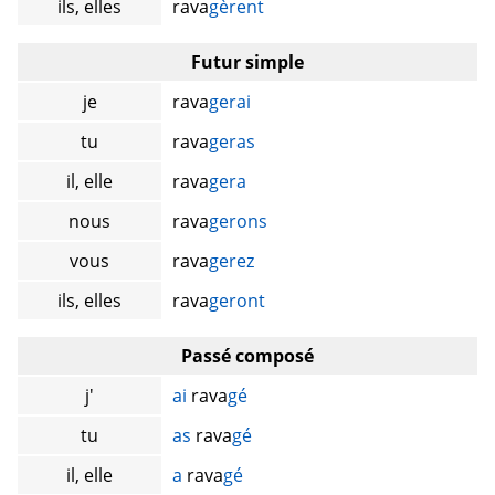
ils, elles
rava
gèrent
Futur simple
je
rava
gerai
tu
rava
geras
il, elle
rava
gera
nous
rava
gerons
vous
rava
gerez
ils, elles
rava
geront
Passé composé
j'
ai
rava
gé
tu
as
rava
gé
il, elle
a
rava
gé