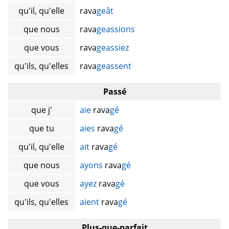
qu'il, qu'elle
rava
geât
que nous
rava
geassions
que vous
rava
geassiez
qu'ils, qu'elles
rava
geassent
Passé
que j'
aie
rava
gé
que tu
aies
rava
gé
qu'il, qu'elle
ait
rava
gé
que nous
ayons
rava
gé
que vous
ayez
rava
gé
qu'ils, qu'elles
aient
rava
gé
Plus-que-parfait