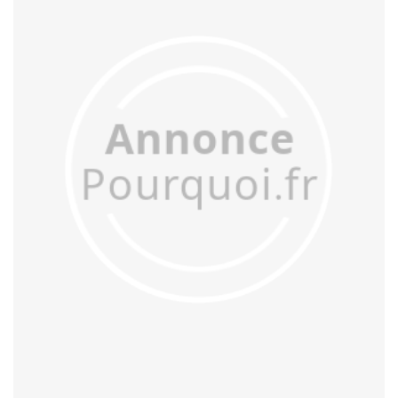
désavantager
désengager
désengorger
désobliger
déterger
dévisager
diriger
diverger
échanger
effranger
égorger
égruger
élonger
émarger
émerger
emmarger
emménager
encager