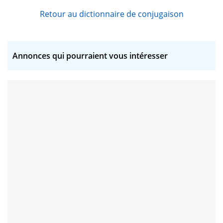
arroger
asperger
Retour au dictionnaire de conjugaison
attiger
avantager
badger
bauger
Annonces qui pourraient vous intéresser
bouger
boulanger
bridger
calorifuger
caluger
centrifuger
challenger
changer
charger
colliger
converger
copartager