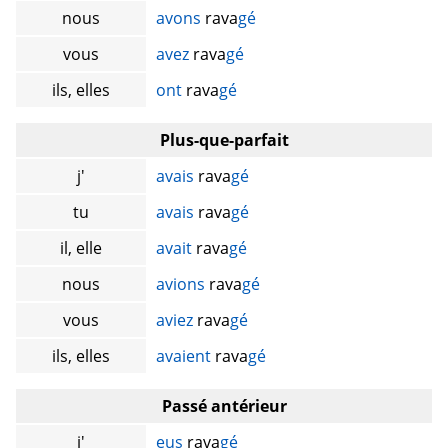
nous
avons
rava
gé
vous
avez
rava
gé
ils, elles
ont
rava
gé
Plus-que-parfait
j'
avais
rava
gé
tu
avais
rava
gé
il, elle
avait
rava
gé
nous
avions
rava
gé
vous
aviez
rava
gé
ils, elles
avaient
rava
gé
Passé antérieur
j'
eus
rava
gé