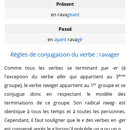
Présent
en rava
geant
Passé
en
ayant
rava
gé
Règles de conjugaison du verbe : ravager
Comme tous les verbes se terminant par
-er
(à
ème
l'exception du verbe
aller
qui appartient au 3
er
groupe), le verbe
ravager
appartient au 1
groupe et se
conjugue donc en respectant le modèle des
terminaisons de ce groupe. Son radical
ravag-
est
identique à tous les temps et à toutes les personnes.
Cependant, il faut souligner que le
e
des verbes en
-ger
est conservé après le
g
lorsqu'il précède un
a
ou un
o
.