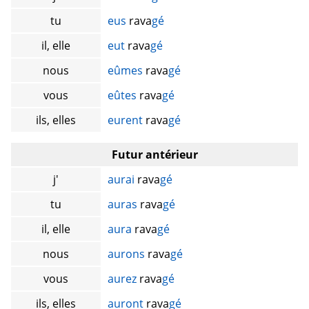
tu
eus
rava
gé
il, elle
eut
rava
gé
nous
eûmes
rava
gé
vous
eûtes
rava
gé
ils, elles
eurent
rava
gé
Futur antérieur
j'
aurai
rava
gé
tu
auras
rava
gé
il, elle
aura
rava
gé
nous
aurons
rava
gé
vous
aurez
rava
gé
ils, elles
auront
rava
gé