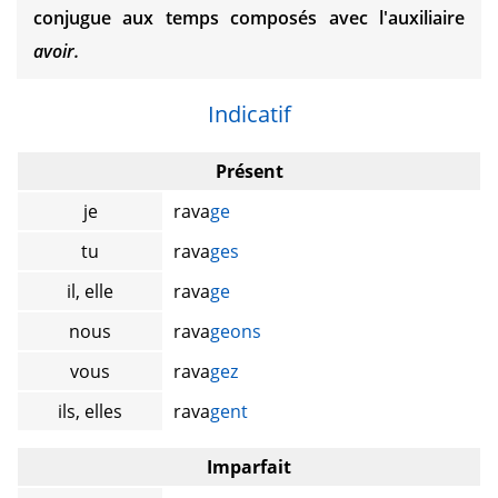
conjugue aux temps composés avec l'auxiliaire
avoir.
Indicatif
Présent
je
rava
ge
tu
rava
ges
il, elle
rava
ge
nous
rava
geons
vous
rava
gez
ils, elles
rava
gent
Imparfait