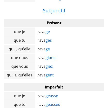
Subjonctif
Présent
que je
rava
ge
que tu
rava
ges
qu'il, qu'elle
rava
ge
que nous
rava
gions
que vous
rava
giez
qu'ils, qu'elles
rava
gent
Imparfait
que je
rava
geasse
que tu
rava
geasses