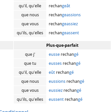
qu'il, qu'elle
rechan
geât
que nous
rechan
geassions
que vous
rechan
geassiez
qu'ils, qu'elles
rechan
geassent
Plus-que-parfait
que j'
eusse
rechan
gé
que tu
eusses
rechan
gé
qu'il, qu'elle
eût
rechan
gé
que nous
eussions
rechan
gé
que vous
eussiez
rechan
gé
qu'ils, qu'elles
eussent
rechan
gé