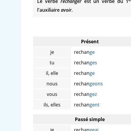
Le verbe
rechanger
est un verbe du 1
l'auxiliaire
avoir.
Présent
je
rechan
ge
tu
rechan
ges
il, elle
rechan
ge
nous
rechan
geons
vous
rechan
gez
ils, elles
rechan
gent
Passé simple
je
rechan
geai