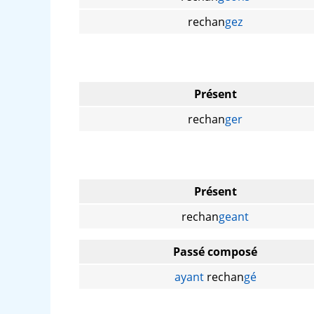
rechan
gez
Présent
rechan
ger
Présent
rechan
geant
Passé composé
ayant
rechan
gé