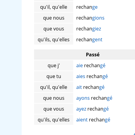
qu'il, qu'elle
rechan
ge
que nous
rechan
gions
que vous
rechan
giez
qu'ils, qu'elles
rechan
gent
Passé
que j'
aie
rechan
gé
que tu
aies
rechan
gé
qu'il, qu'elle
ait
rechan
gé
que nous
ayons
rechan
gé
que vous
ayez
rechan
gé
qu'ils, qu'elles
aient
rechan
gé