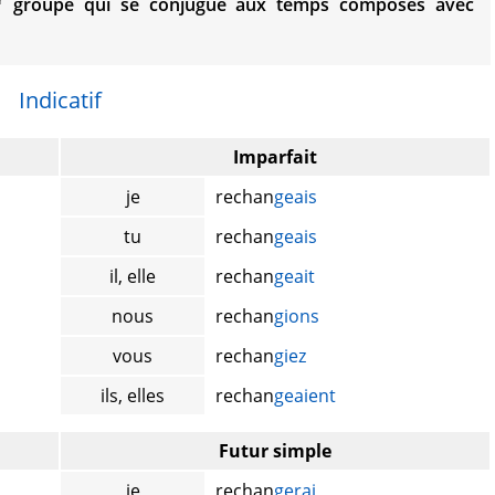
groupe qui se conjugue aux temps composés avec
Indicatif
Imparfait
je
rechan
geais
tu
rechan
geais
il, elle
rechan
geait
nous
rechan
gions
vous
rechan
giez
ils, elles
rechan
geaient
Futur simple
je
rechan
gerai