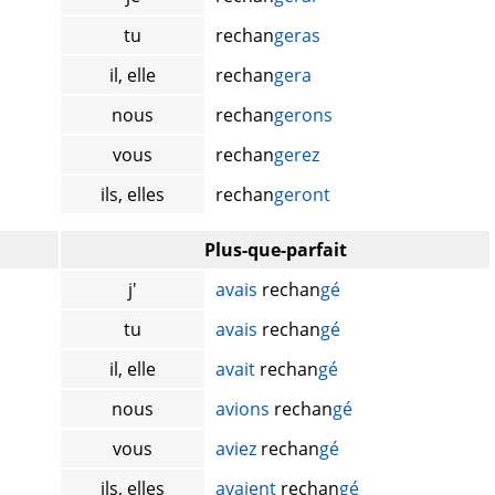
tu
rechan
geras
il, elle
rechan
gera
nous
rechan
gerons
vous
rechan
gerez
ils, elles
rechan
geront
Plus-que-parfait
j'
avais
rechan
gé
tu
avais
rechan
gé
il, elle
avait
rechan
gé
nous
avions
rechan
gé
vous
aviez
rechan
gé
ils, elles
avaient
rechan
gé