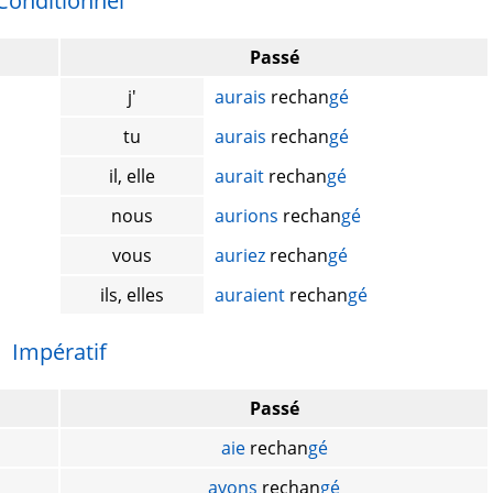
Conditionnel
Passé
j'
aurais
rechan
gé
tu
aurais
rechan
gé
il, elle
aurait
rechan
gé
nous
aurions
rechan
gé
vous
auriez
rechan
gé
ils, elles
auraient
rechan
gé
Impératif
Passé
aie
rechan
gé
ayons
rechan
gé