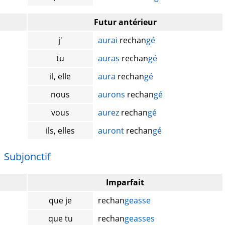
Futur antérieur
j'
aurai
rechan
gé
tu
auras
rechan
gé
il, elle
aura
rechan
gé
nous
aurons
rechan
gé
vous
aurez
rechan
gé
ils, elles
auront
rechan
gé
Subjonctif
Imparfait
que je
rechan
geasse
que tu
rechan
geasses