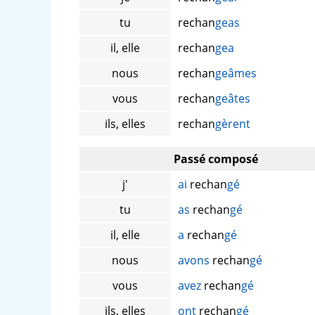
tu
rechan
geas
il, elle
rechan
gea
nous
rechan
geâmes
vous
rechan
geâtes
ils, elles
rechan
gèrent
Passé composé
j'
ai
rechan
gé
tu
as
rechan
gé
il, elle
a
rechan
gé
nous
avons
rechan
gé
vous
avez
rechan
gé
ils, elles
ont
rechan
gé