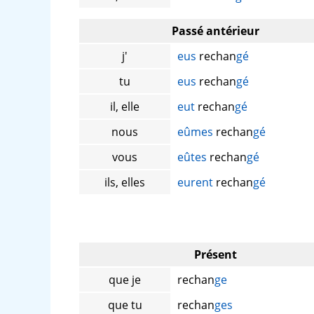
Passé antérieur
j'
eus
rechan
gé
tu
eus
rechan
gé
il, elle
eut
rechan
gé
nous
eûmes
rechan
gé
vous
eûtes
rechan
gé
ils, elles
eurent
rechan
gé
Présent
que je
rechan
ge
que tu
rechan
ges