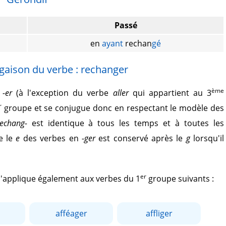
Passé
en
ayant
rechan
gé
gaison du verbe : rechanger
ème
r
-er
(à l'exception du verbe
aller
qui appartient au 3
r
groupe et se conjugue donc en respectant le modèle des
rechang-
est identique à tous les temps et à toutes les
e le
e
des verbes en
-ger
est conservé après le
g
lorsqu'il
er
 s'applique également aux verbes du 1
groupe suivants :
afféager
affliger