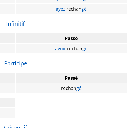
ayez
rechan
gé
Infinitif
Passé
avoir
rechan
gé
Participe
Passé
rechan
gé
Gérondif