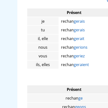
Présent
je
rechan
gerais
tu
rechan
gerais
il, elle
rechan
gerait
nous
rechan
gerions
vous
rechan
geriez
ils, elles
rechan
geraient
Présent
rechan
ge
rechan
geons