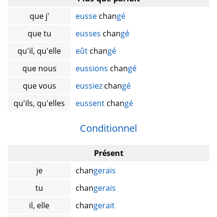
que j'
eusse
chan
gé
que tu
eusses
chan
gé
qu'il, qu'elle
eût
chan
gé
que nous
eussions
chan
gé
que vous
eussiez
chan
gé
qu'ils, qu'elles
eussent
chan
gé
Conditionnel
Présent
je
chan
gerais
tu
chan
gerais
il, elle
chan
gerait