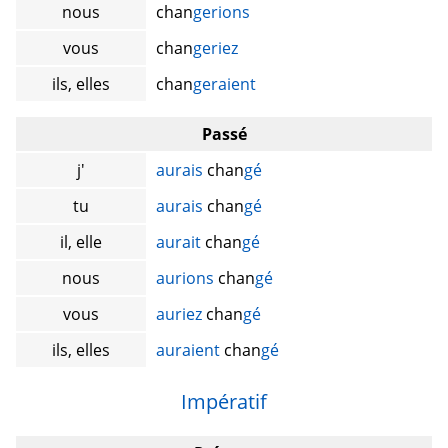
nous
chan
gerions
vous
chan
geriez
ils, elles
chan
geraient
Passé
j'
aurais
chan
gé
tu
aurais
chan
gé
il, elle
aurait
chan
gé
nous
aurions
chan
gé
vous
auriez
chan
gé
ils, elles
auraient
chan
gé
Impératif