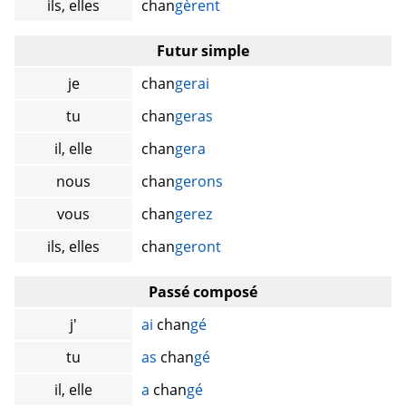
ils, elles
chan
gèrent
Futur simple
je
chan
gerai
tu
chan
geras
il, elle
chan
gera
nous
chan
gerons
vous
chan
gerez
ils, elles
chan
geront
Passé composé
j'
ai
chan
gé
tu
as
chan
gé
il, elle
a
chan
gé