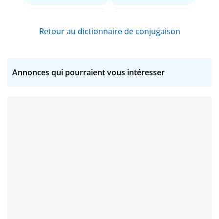
arroger
asperger
Retour au dictionnaire de conjugaison
attiger
avantager
badger
bauger
Annonces qui pourraient vous intéresser
bouger
boulanger
bridger
calorifuger
caluger
centrifuger
challenger
charger
colliger
converger
copartager
corriger