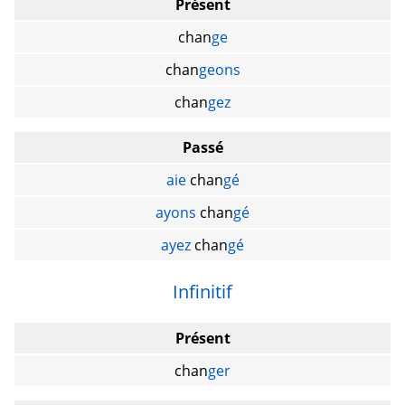
Présent
chan
ge
chan
geons
chan
gez
Passé
aie
chan
gé
ayons
chan
gé
ayez
chan
gé
Infinitif
Présent
chan
ger