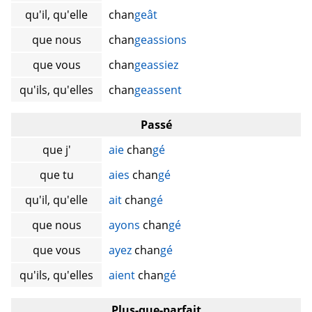
qu'il, qu'elle
chan
geât
que nous
chan
geassions
que vous
chan
geassiez
qu'ils, qu'elles
chan
geassent
Passé
que j'
aie
chan
gé
que tu
aies
chan
gé
qu'il, qu'elle
ait
chan
gé
que nous
ayons
chan
gé
que vous
ayez
chan
gé
qu'ils, qu'elles
aient
chan
gé
Plus-que-parfait