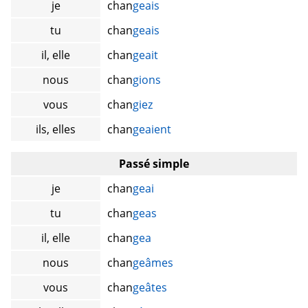
je
chan
geais
tu
chan
geais
il, elle
chan
geait
nous
chan
gions
vous
chan
giez
ils, elles
chan
geaient
Passé simple
je
chan
geai
tu
chan
geas
il, elle
chan
gea
nous
chan
geâmes
vous
chan
geâtes