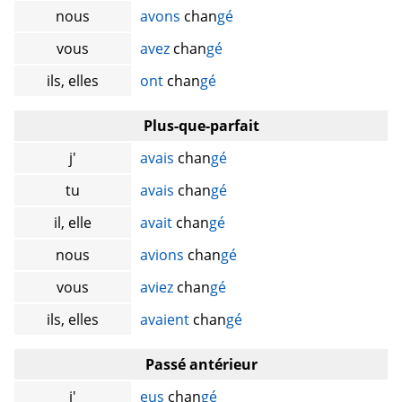
nous
avons
chan
gé
vous
avez
chan
gé
ils, elles
ont
chan
gé
Plus-que-parfait
j'
avais
chan
gé
tu
avais
chan
gé
il, elle
avait
chan
gé
nous
avions
chan
gé
vous
aviez
chan
gé
ils, elles
avaient
chan
gé
Passé antérieur
j'
eus
chan
gé