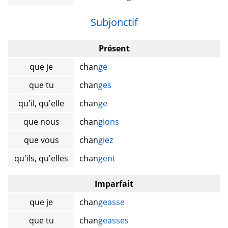
Subjonctif
Présent
que je
chan
ge
que tu
chan
ges
qu'il, qu'elle
chan
ge
que nous
chan
gions
que vous
chan
giez
qu'ils, qu'elles
chan
gent
Imparfait
que je
chan
geasse
que tu
chan
geasses