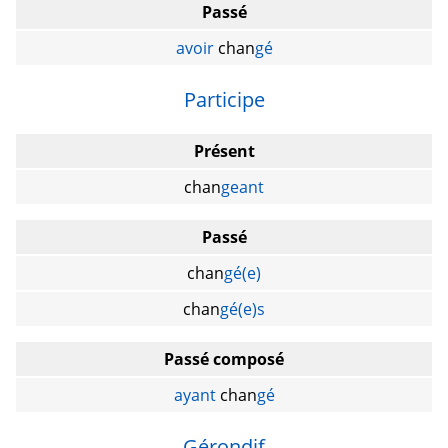
Passé
avoir
chan
gé
Participe
Présent
chan
geant
Passé
chan
gé(e)
chan
gé(e)s
Passé composé
ayant
chan
gé
Gérondif