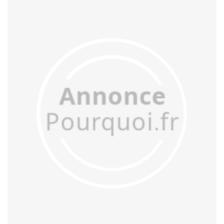
déroger
désavantager
désengager
désengorger
désobliger
déterger
dévisager
diriger
diverger
échanger
effranger
égorger
égruger
élonger
émarger
émerger
emmarger
emménager