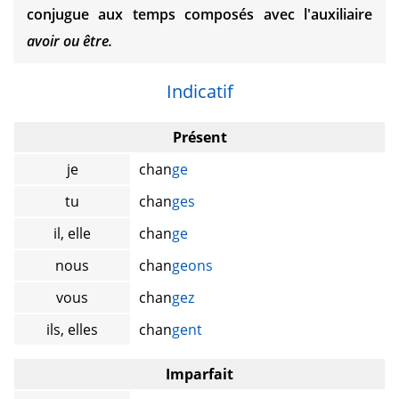
conjugue aux temps composés avec l'auxiliaire
avoir ou être.
Indicatif
Présent
je
chan
ge
tu
chan
ges
il, elle
chan
ge
nous
chan
geons
vous
chan
gez
ils, elles
chan
gent
Imparfait