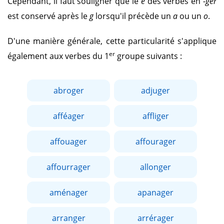
Cependant, il faut souligner que le
e
des verbes en
-ger
est conservé après le
g
lorsqu'il précède un
a
ou un
o
.
D'une manière générale, cette particularité s'applique
er
également aux verbes du 1
groupe suivants :
abroger
adjuger
afféager
affliger
affouager
affourager
affourrager
allonger
aménager
apanager
arranger
arrérager