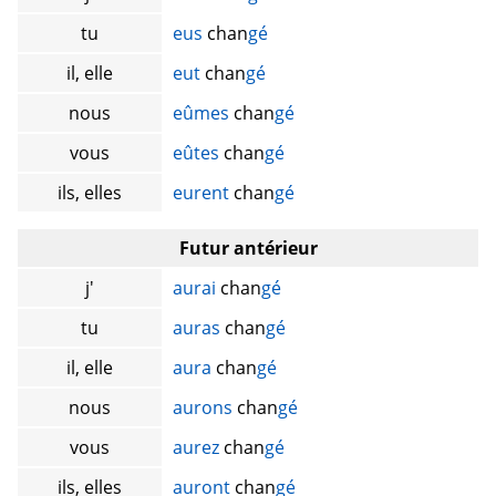
tu
eus
chan
gé
il, elle
eut
chan
gé
nous
eûmes
chan
gé
vous
eûtes
chan
gé
ils, elles
eurent
chan
gé
Futur antérieur
j'
aurai
chan
gé
tu
auras
chan
gé
il, elle
aura
chan
gé
nous
aurons
chan
gé
vous
aurez
chan
gé
ils, elles
auront
chan
gé