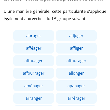
D'une manière générale, cette particularité s'applique
er
également aux verbes du 1
groupe suivants :
abroger
adjuger
afféager
affliger
affouager
affourager
affourrager
allonger
aménager
apanager
arranger
arrérager