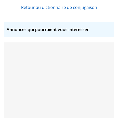
arroger
asperger
Retour au dictionnaire de conjugaison
attiger
avantager
badger
bauger
Annonces qui pourraient vous intéresser
bouger
boulanger
bridger
calorifuger
caluger
centrifuger
challenger
changer
charger
colliger
converger
copartager