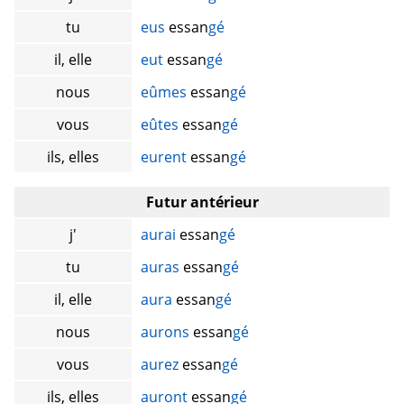
tu
eus
essan
gé
il, elle
eut
essan
gé
nous
eûmes
essan
gé
vous
eûtes
essan
gé
ils, elles
eurent
essan
gé
Futur antérieur
j'
aurai
essan
gé
tu
auras
essan
gé
il, elle
aura
essan
gé
nous
aurons
essan
gé
vous
aurez
essan
gé
ils, elles
auront
essan
gé