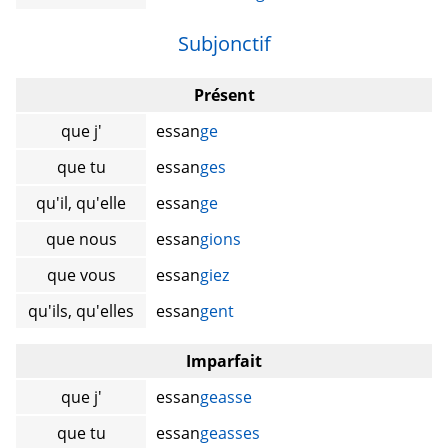
Subjonctif
Présent
que j'
essan
ge
que tu
essan
ges
qu'il, qu'elle
essan
ge
que nous
essan
gions
que vous
essan
giez
qu'ils, qu'elles
essan
gent
Imparfait
que j'
essan
geasse
que tu
essan
geasses