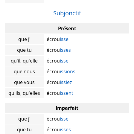
Subjonctif
Présent
que j'
écrou
isse
que tu
écrou
isses
qu'il, qu'elle
écrou
isse
que nous
écrou
issions
que vous
écrou
issiez
qu'ils, qu'elles
écrou
issent
Imparfait
que j'
écrou
isse
que tu
écrou
isses