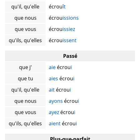
qu'il, qu'elle
écrou
ît
que nous
écrou
issions
que vous
écrou
issiez
qu'ils, qu'elles
écrou
issent
Passé
que j'
aie
écrou
i
que tu
aies
écrou
i
qu'il, qu'elle
ait
écrou
i
que nous
ayons
écrou
i
que vous
ayez
écrou
i
qu'ils, qu'elles
aient
écrou
i
Plus-que-parfait