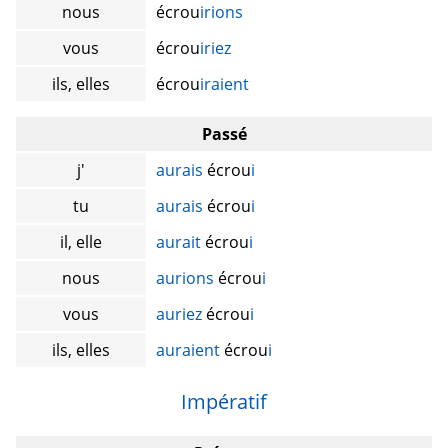
nous
écrou
irions
vous
écrou
iriez
ils, elles
écrou
iraient
Passé
j'
aurais
écrou
i
tu
aurais
écrou
i
il, elle
aurait
écrou
i
nous
aurions
écrou
i
vous
auriez
écrou
i
ils, elles
auraient
écrou
i
Impératif