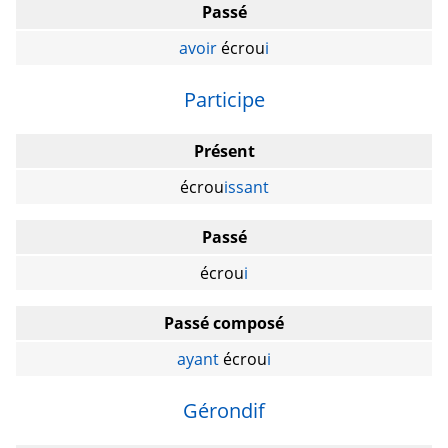
Passé
avoir
écrou
i
Participe
Présent
écrou
issant
Passé
écrou
i
Passé composé
ayant
écrou
i
Gérondif