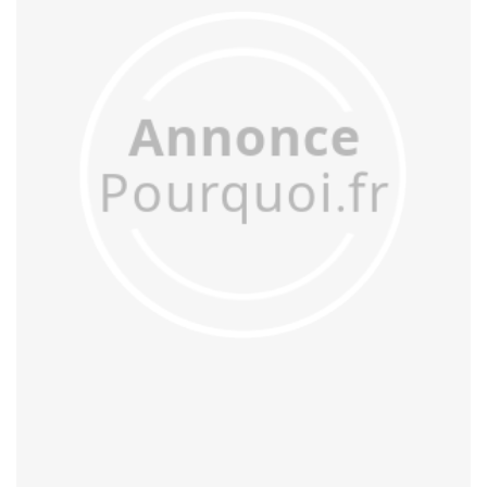
assoupir
assouplir
assourdir
assouvir
assujettir
attendrir
atterrir
attiédir
avachir
avertir
aveulir
avilir
bannir
barrir
bâtir
bénir