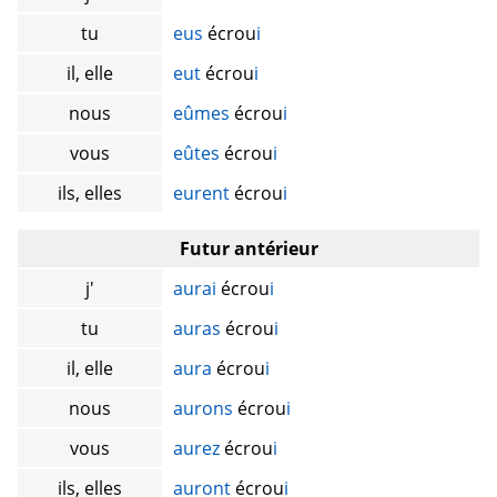
tu
eus
écrou
i
il, elle
eut
écrou
i
nous
eûmes
écrou
i
vous
eûtes
écrou
i
ils, elles
eurent
écrou
i
Futur antérieur
j'
aurai
écrou
i
tu
auras
écrou
i
il, elle
aura
écrou
i
nous
aurons
écrou
i
vous
aurez
écrou
i
ils, elles
auront
écrou
i