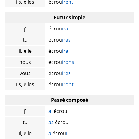
ils, elles
écrou
irent
Futur simple
j'
écrou
irai
tu
écrou
iras
il, elle
écrou
ira
nous
écrou
irons
vous
écrou
irez
ils, elles
écrou
iront
Passé composé
j'
ai
écrou
i
tu
as
écrou
i
il, elle
a
écrou
i