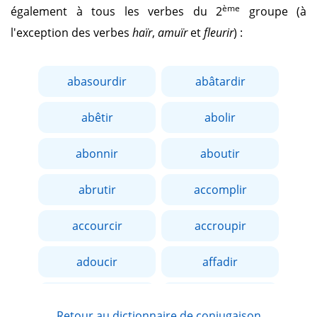
ème
également à tous les verbes du 2
groupe (à
l'exception des verbes
haïr
,
amuïr
et
fleurir
) :
abasourdir
abâtardir
abêtir
abolir
abonnir
aboutir
abrutir
accomplir
accourcir
accroupir
adoucir
affadir
affaiblir
affermir
Retour au dictionnaire de conjugaison