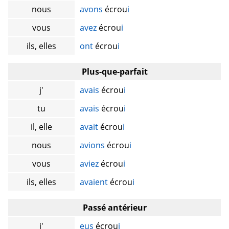
nous
avons
écrou
i
vous
avez
écrou
i
ils, elles
ont
écrou
i
Plus-que-parfait
j'
avais
écrou
i
tu
avais
écrou
i
il, elle
avait
écrou
i
nous
avions
écrou
i
vous
aviez
écrou
i
ils, elles
avaient
écrou
i
Passé antérieur
j'
eus
écrou
i