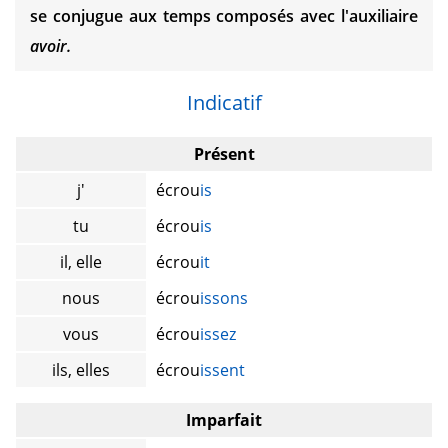
se conjugue aux temps composés avec l'auxiliaire
avoir.
Indicatif
Présent
j'
écrou
is
tu
écrou
is
il, elle
écrou
it
nous
écrou
issons
vous
écrou
issez
ils, elles
écrou
issent
Imparfait