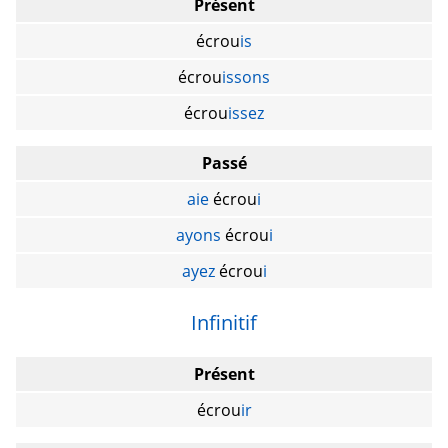
Présent
écrou
is
écrou
issons
écrou
issez
Passé
aie
écrou
i
ayons
écrou
i
ayez
écrou
i
Infinitif
Présent
écrou
ir