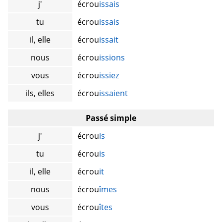
j'
écrou
issais
tu
écrou
issais
il, elle
écrou
issait
nous
écrou
issions
vous
écrou
issiez
ils, elles
écrou
issaient
Passé simple
j'
écrou
is
tu
écrou
is
il, elle
écrou
it
nous
écrou
îmes
vous
écrou
îtes