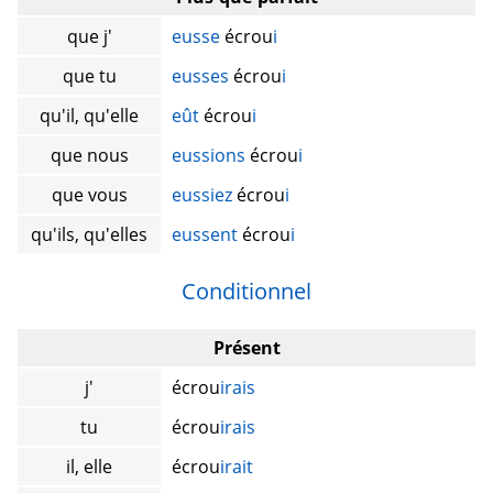
que j'
eusse
écrou
i
que tu
eusses
écrou
i
qu'il, qu'elle
eût
écrou
i
que nous
eussions
écrou
i
que vous
eussiez
écrou
i
qu'ils, qu'elles
eussent
écrou
i
Conditionnel
Présent
j'
écrou
irais
tu
écrou
irais
il, elle
écrou
irait