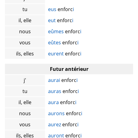
tu
eus
enforc
i
il, elle
eut
enforc
i
nous
eûmes
enforc
i
vous
eûtes
enforc
i
ils, elles
eurent
enforc
i
Futur antérieur
j'
aurai
enforc
i
tu
auras
enforc
i
il, elle
aura
enforc
i
nous
aurons
enforc
i
vous
aurez
enforc
i
ils, elles
auront
enforc
i