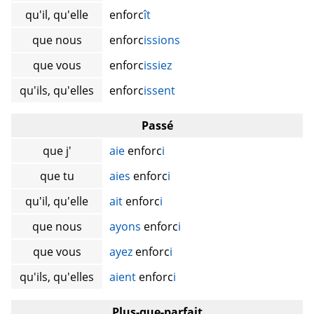
qu'il, qu'elle
enforc
ît
que nous
enforc
issions
que vous
enforc
issiez
qu'ils, qu'elles
enforc
issent
Passé
que j'
aie
enforc
i
que tu
aies
enforc
i
qu'il, qu'elle
ait
enforc
i
que nous
ayons
enforc
i
que vous
ayez
enforc
i
qu'ils, qu'elles
aient
enforc
i
Plus-que-parfait