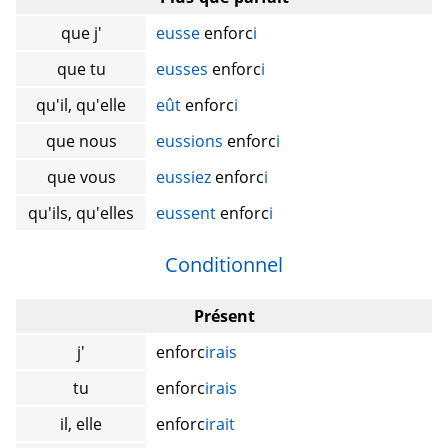
que j'
eusse
enforc
i
que tu
eusses
enforc
i
qu'il, qu'elle
eût
enforc
i
que nous
eussions
enforc
i
que vous
eussiez
enforc
i
qu'ils, qu'elles
eussent
enforc
i
Conditionnel
Présent
j'
enforc
irais
tu
enforc
irais
il, elle
enforc
irait