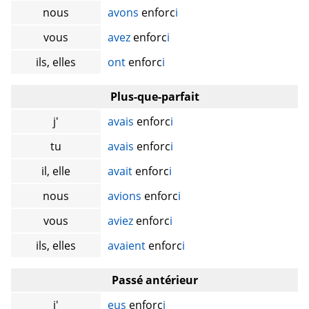
nous
avons
enforc
i
vous
avez
enforc
i
ils, elles
ont
enforc
i
Plus-que-parfait
j'
avais
enforc
i
tu
avais
enforc
i
il, elle
avait
enforc
i
nous
avions
enforc
i
vous
aviez
enforc
i
ils, elles
avaient
enforc
i
Passé antérieur
j'
eus
enforc
i