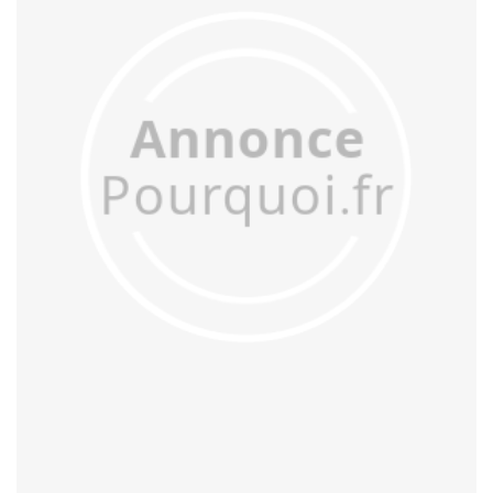
assoupir
assouplir
assourdir
assouvir
assujettir
attendrir
atterrir
attiédir
avachir
avertir
aveulir
avilir
bannir
barrir
bâtir
bénir