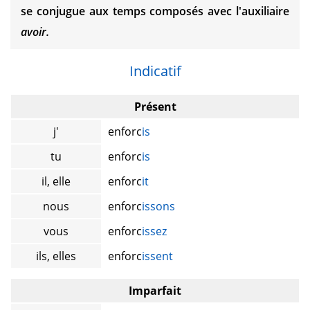
se conjugue aux temps composés avec l'auxiliaire
avoir.
Indicatif
Présent
j'
enforc
is
tu
enforc
is
il, elle
enforc
it
nous
enforc
issons
vous
enforc
issez
ils, elles
enforc
issent
Imparfait