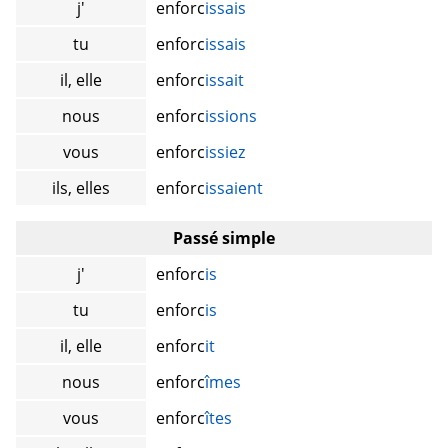
j'
enforc
issais
tu
enforc
issais
il, elle
enforc
issait
nous
enforc
issions
vous
enforc
issiez
ils, elles
enforc
issaient
Passé simple
j'
enforc
is
tu
enforc
is
il, elle
enforc
it
nous
enforc
îmes
vous
enforc
îtes