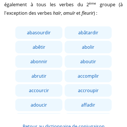
ème
également à tous les verbes du 2
groupe (à
l'exception des verbes
haïr
,
amuïr
et
fleurir
) :
abasourdir
abâtardir
abêtir
abolir
abonnir
aboutir
abrutir
accomplir
accourcir
accroupir
adoucir
affadir
affaiblir
affermir
Retour au dictionnaire de conjugaison