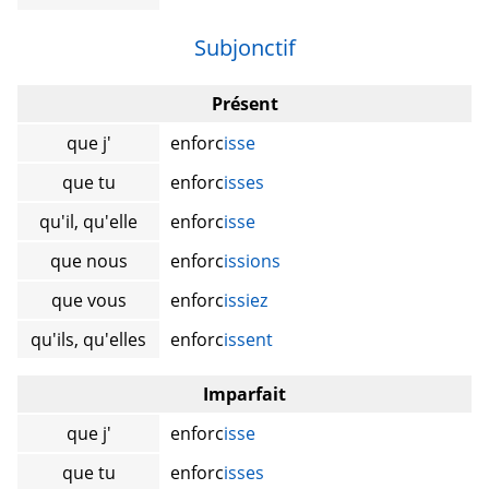
Subjonctif
Présent
que j'
enforc
isse
que tu
enforc
isses
qu'il, qu'elle
enforc
isse
que nous
enforc
issions
que vous
enforc
issiez
qu'ils, qu'elles
enforc
issent
Imparfait
que j'
enforc
isse
que tu
enforc
isses