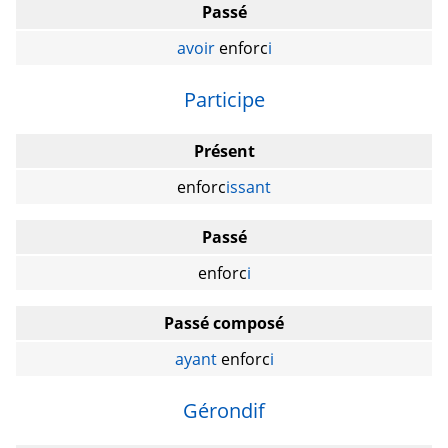
Passé
avoir
enforc
i
Participe
Présent
enforc
issant
Passé
enforc
i
Passé composé
ayant
enforc
i
Gérondif