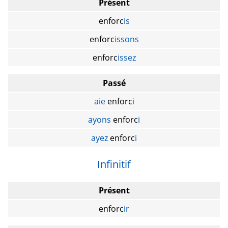
Présent
enforc
is
enforc
issons
enforc
issez
Passé
aie
enforc
i
ayons
enforc
i
ayez
enforc
i
Infinitif
Présent
enforc
ir