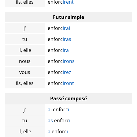
ils, elles
enforc
irent
Futur simple
j'
enforc
irai
tu
enforc
iras
il, elle
enforc
ira
nous
enforc
irons
vous
enforc
irez
ils, elles
enforc
iront
Passé composé
j'
ai
enforc
i
tu
as
enforc
i
il, elle
a
enforc
i