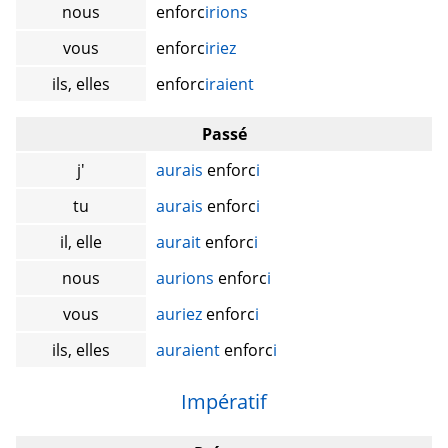
nous
enforc
irions
vous
enforc
iriez
ils, elles
enforc
iraient
Passé
j'
aurais
enforc
i
tu
aurais
enforc
i
il, elle
aurait
enforc
i
nous
aurions
enforc
i
vous
auriez
enforc
i
ils, elles
auraient
enforc
i
Impératif