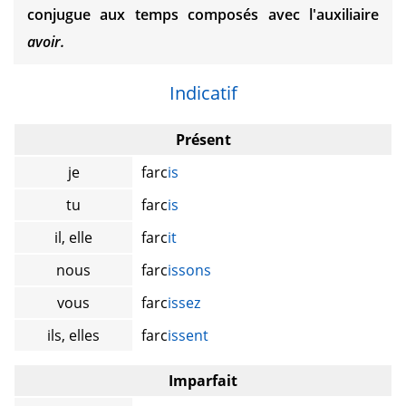
conjugue aux temps composés avec l'auxiliaire
avoir.
Indicatif
Présent
je
farc
is
tu
farc
is
il, elle
farc
it
nous
farc
issons
vous
farc
issez
ils, elles
farc
issent
Imparfait