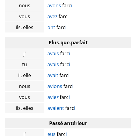
nous
avons
farc
i
vous
avez
farc
i
ils, elles
ont
farc
i
Plus-que-parfait
j'
avais
farc
i
tu
avais
farc
i
il, elle
avait
farc
i
nous
avions
farc
i
vous
aviez
farc
i
ils, elles
avaient
farc
i
Passé antérieur
j'
eus
farc
i