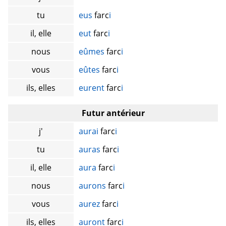
tu
eus
farc
i
il, elle
eut
farc
i
nous
eûmes
farc
i
vous
eûtes
farc
i
ils, elles
eurent
farc
i
Futur antérieur
j'
aurai
farc
i
tu
auras
farc
i
il, elle
aura
farc
i
nous
aurons
farc
i
vous
aurez
farc
i
ils, elles
auront
farc
i