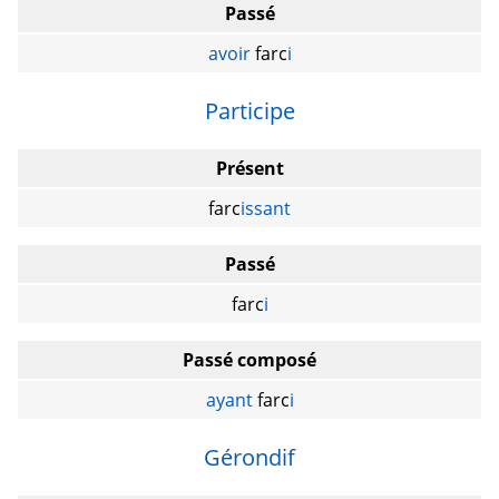
Passé
avoir
farc
i
Participe
Présent
farc
issant
Passé
farc
i
Passé composé
ayant
farc
i
Gérondif