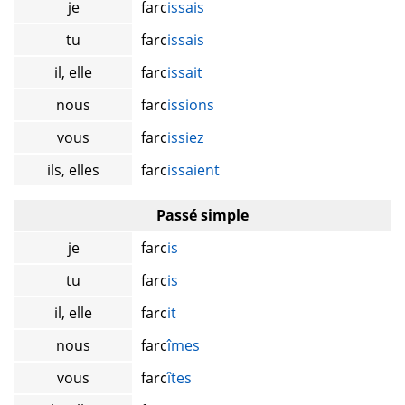
je
farc
issais
tu
farc
issais
il, elle
farc
issait
nous
farc
issions
vous
farc
issiez
ils, elles
farc
issaient
Passé simple
je
farc
is
tu
farc
is
il, elle
farc
it
nous
farc
îmes
vous
farc
îtes