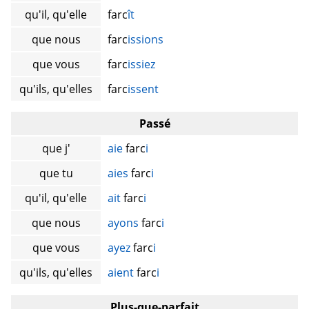
qu'il, qu'elle
farc
ît
que nous
farc
issions
que vous
farc
issiez
qu'ils, qu'elles
farc
issent
Passé
que j'
aie
farc
i
que tu
aies
farc
i
qu'il, qu'elle
ait
farc
i
que nous
ayons
farc
i
que vous
ayez
farc
i
qu'ils, qu'elles
aient
farc
i
Plus-que-parfait