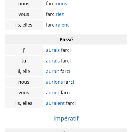
nous
farc
irions
vous
farc
iriez
ils, elles
farc
iraient
Passé
j'
aurais
farc
i
tu
aurais
farc
i
il, elle
aurait
farc
i
nous
aurions
farc
i
vous
auriez
farc
i
ils, elles
auraient
farc
i
Impératif