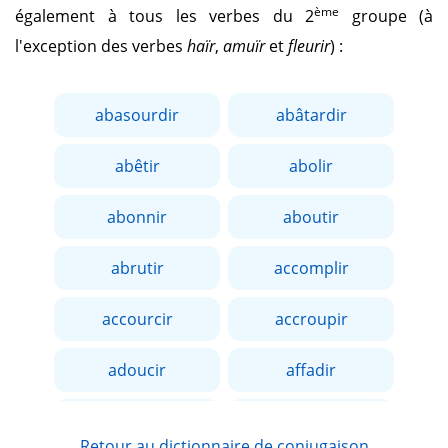
ème
également à tous les verbes du 2
groupe (à
l'exception des verbes
haïr
,
amuïr
et
fleurir
) :
abasourdir
abâtardir
abêtir
abolir
abonnir
aboutir
abrutir
accomplir
accourcir
accroupir
adoucir
affadir
affaiblir
affermir
Retour au dictionnaire de conjugaison