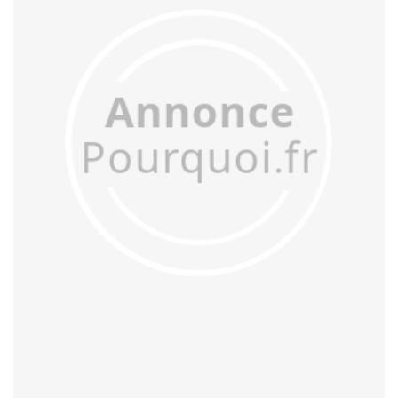
assoupir
assouplir
assourdir
assouvir
assujettir
attendrir
atterrir
attiédir
avachir
avertir
aveulir
avilir
bannir
barrir
bâtir
bénir