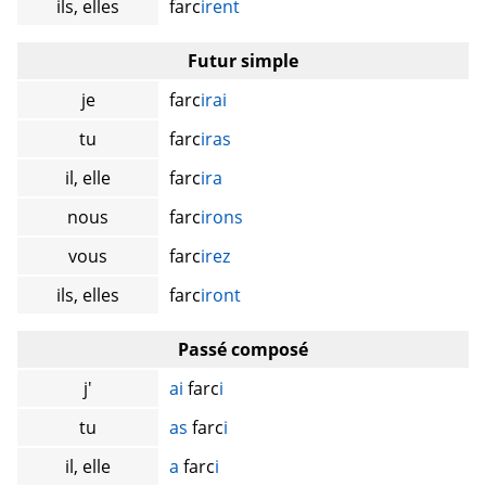
ils, elles
farc
irent
Futur simple
je
farc
irai
tu
farc
iras
il, elle
farc
ira
nous
farc
irons
vous
farc
irez
ils, elles
farc
iront
Passé composé
j'
ai
farc
i
tu
as
farc
i
il, elle
a
farc
i