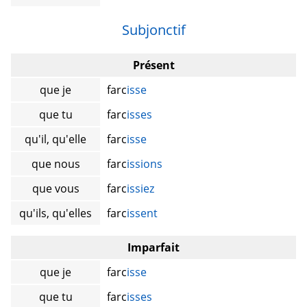
Subjonctif
Présent
que je
farc
isse
que tu
farc
isses
qu'il, qu'elle
farc
isse
que nous
farc
issions
que vous
farc
issiez
qu'ils, qu'elles
farc
issent
Imparfait
que je
farc
isse
que tu
farc
isses