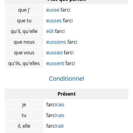
que j'
eusse
farc
i
que tu
eusses
farc
i
qu'il, qu'elle
eût
farc
i
que nous
eussions
farc
i
que vous
eussiez
farc
i
qu'ils, qu'elles
eussent
farc
i
Conditionnel
Présent
je
farc
irais
tu
farc
irais
il, elle
farc
irait