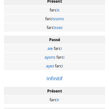
Présent
farc
is
farc
issons
farc
issez
Passé
aie
farc
i
ayons
farc
i
ayez
farc
i
Infinitif
Présent
farc
ir