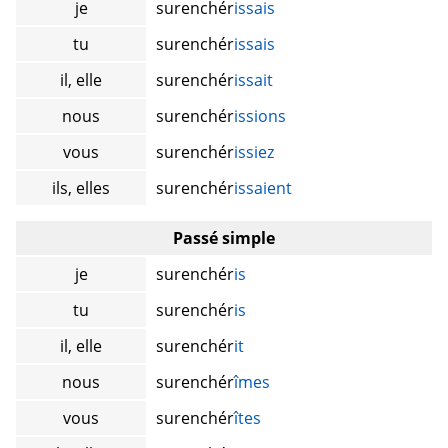
je
surenchér
issais
tu
surenchér
issais
il, elle
surenchér
issait
nous
surenchér
issions
vous
surenchér
issiez
ils, elles
surenchér
issaient
Passé simple
je
surenchér
is
tu
surenchér
is
il, elle
surenchér
it
nous
surenchér
îmes
vous
surenchér
îtes