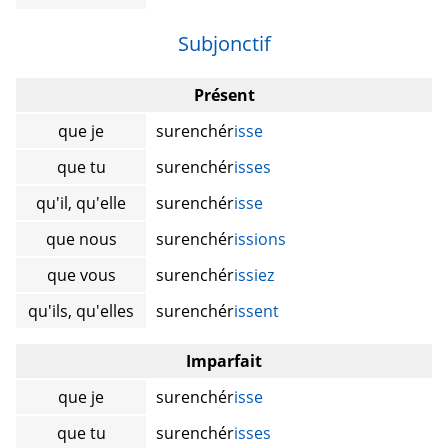
Subjonctif
Présent
que je
surenchér
isse
que tu
surenchér
isses
qu'il, qu'elle
surenchér
isse
que nous
surenchér
issions
que vous
surenchér
issiez
qu'ils, qu'elles
surenchér
issent
Imparfait
que je
surenchér
isse
que tu
surenchér
isses