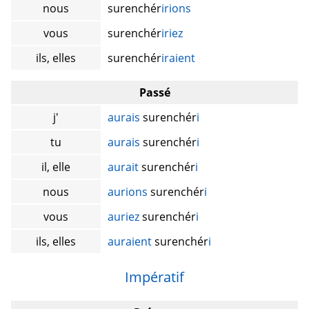
nous
surenchér
irions
vous
surenchér
iriez
ils, elles
surenchér
iraient
Passé
j'
aurais
surenchér
i
tu
aurais
surenchér
i
il, elle
aurait
surenchér
i
nous
aurions
surenchér
i
vous
auriez
surenchér
i
ils, elles
auraient
surenchér
i
Impératif