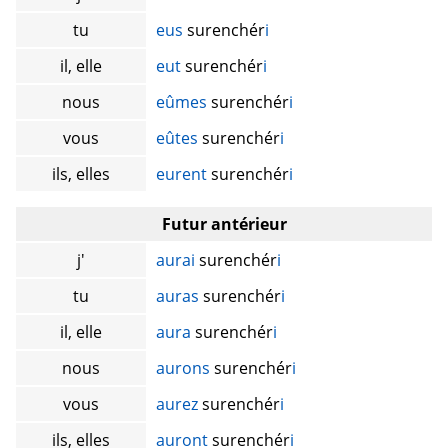
tu
eus
surenchér
i
il, elle
eut
surenchér
i
nous
eûmes
surenchér
i
vous
eûtes
surenchér
i
ils, elles
eurent
surenchér
i
Futur antérieur
j'
aurai
surenchér
i
tu
auras
surenchér
i
il, elle
aura
surenchér
i
nous
aurons
surenchér
i
vous
aurez
surenchér
i
ils, elles
auront
surenchér
i