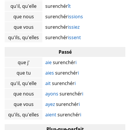
qu'il, qu'elle
surenchér
ît
que nous
surenchér
issions
que vous
surenchér
issiez
qu'ils, qu'elles
surenchér
issent
Passé
que j'
aie
surenchér
i
que tu
aies
surenchér
i
qu'il, qu'elle
ait
surenchér
i
que nous
ayons
surenchér
i
que vous
ayez
surenchér
i
qu'ils, qu'elles
aient
surenchér
i
Plus-que-parfait