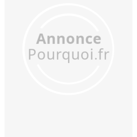
assoupir
assouplir
assourdir
assouvir
assujettir
attendrir
atterrir
attiédir
avachir
avertir
aveulir
avilir
bannir
barrir
bâtir
bénir