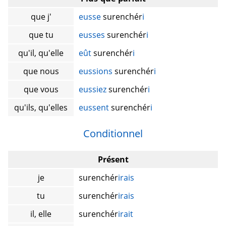
que j'
eusse
surenchér
i
que tu
eusses
surenchér
i
qu'il, qu'elle
eût
surenchér
i
que nous
eussions
surenchér
i
que vous
eussiez
surenchér
i
qu'ils, qu'elles
eussent
surenchér
i
Conditionnel
Présent
je
surenchér
irais
tu
surenchér
irais
il, elle
surenchér
irait