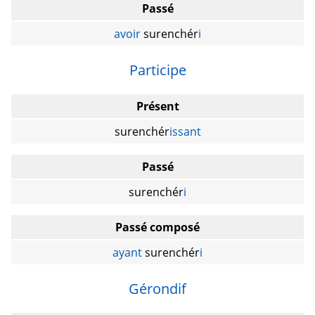
Passé
avoir
surenchér
i
Participe
Présent
surenchér
issant
Passé
surenchér
i
Passé composé
ayant
surenchér
i
Gérondif