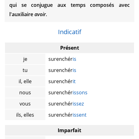
qui se conjugue aux temps composés avec
l'auxiliaire
avoir.
Indicatif
Présent
je
surenchér
is
tu
surenchér
is
il, elle
surenchér
it
nous
surenchér
issons
vous
surenchér
issez
ils, elles
surenchér
issent
Imparfait