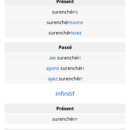
Présent
surenchér
is
surenchér
issons
surenchér
issez
Passé
aie
surenchér
i
ayons
surenchér
i
ayez
surenchér
i
Infinitif
Présent
surenchér
ir