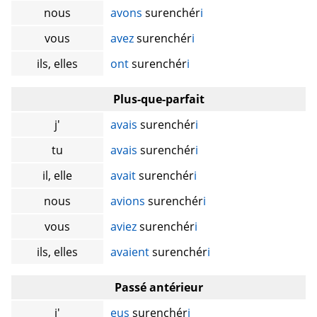
nous
avons
surenchér
i
vous
avez
surenchér
i
ils, elles
ont
surenchér
i
Plus-que-parfait
j'
avais
surenchér
i
tu
avais
surenchér
i
il, elle
avait
surenchér
i
nous
avions
surenchér
i
vous
aviez
surenchér
i
ils, elles
avaient
surenchér
i
Passé antérieur
j'
eus
surenchér
i