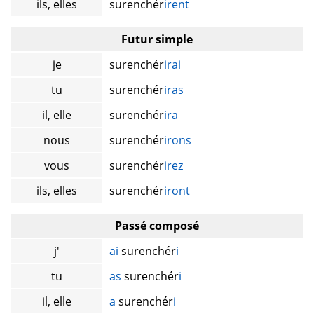
ils, elles
surenchér
irent
Futur simple
je
surenchér
irai
tu
surenchér
iras
il, elle
surenchér
ira
nous
surenchér
irons
vous
surenchér
irez
ils, elles
surenchér
iront
Passé composé
j'
ai
surenchér
i
tu
as
surenchér
i
il, elle
a
surenchér
i