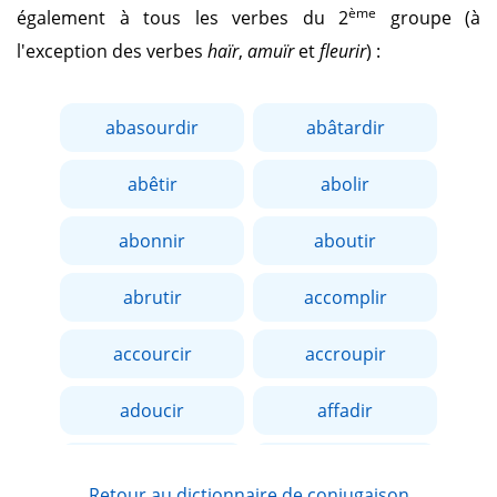
ème
également à tous les verbes du 2
groupe (à
l'exception des verbes
haïr
,
amuïr
et
fleurir
) :
abasourdir
abâtardir
abêtir
abolir
abonnir
aboutir
abrutir
accomplir
accourcir
accroupir
adoucir
affadir
affaiblir
affermir
Retour au dictionnaire de conjugaison