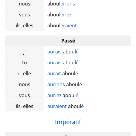
nous
aboul
erions
vous
aboul
eriez
ils, elles
aboul
eraient
Passé
j'
aurais
aboul
é
tu
aurais
aboul
é
il, elle
aurait
aboul
é
nous
aurions
aboul
é
vous
auriez
aboul
é
ils, elles
auraient
aboul
é
Impératif