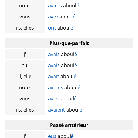
nous
avons
aboul
é
vous
avez
aboul
é
ils, elles
ont
aboul
é
Plus-que-parfait
j'
avais
aboul
é
tu
avais
aboul
é
il, elle
avait
aboul
é
nous
avions
aboul
é
vous
aviez
aboul
é
ils, elles
avaient
aboul
é
Passé antérieur
j'
eus
aboul
é