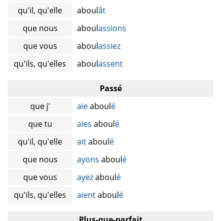
qu'il, qu'elle
aboul
ât
que nous
aboul
assions
que vous
aboul
assiez
qu'ils, qu'elles
aboul
assent
Passé
que j'
aie
aboul
é
que tu
aies
aboul
é
qu'il, qu'elle
ait
aboul
é
que nous
ayons
aboul
é
que vous
ayez
aboul
é
qu'ils, qu'elles
aient
aboul
é
Plus-que-parfait