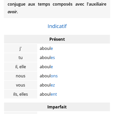
conjugue aux temps composés avec l'auxiliaire
avoir.
Indicatif
Présent
j'
aboul
e
tu
aboul
es
il, elle
aboul
e
nous
aboul
ons
vous
aboul
ez
ils, elles
aboul
ent
Imparfait