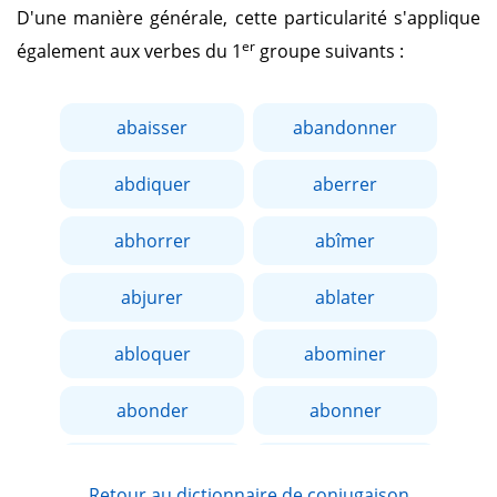
D'une manière générale, cette particularité s'applique
er
également aux verbes du 1
groupe suivants :
abaisser
abandonner
abdiquer
aberrer
abhorrer
abîmer
abjurer
ablater
abloquer
abominer
abonder
abonner
aborder
aboucher
Retour au dictionnaire de conjugaison