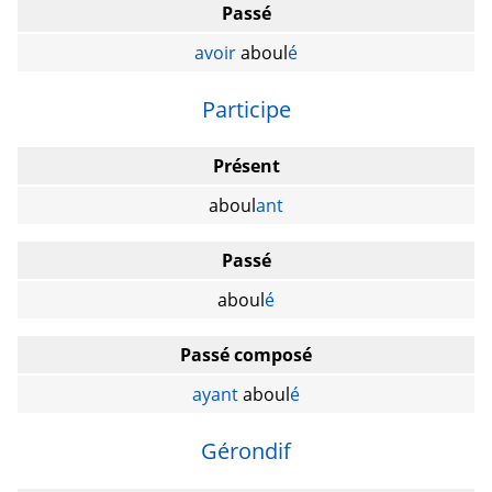
Passé
avoir
aboul
é
Participe
Présent
aboul
ant
Passé
aboul
é
Passé composé
ayant
aboul
é
Gérondif