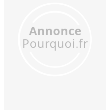
acculturer
accumuler
accuser
acétifier
acétyler
achalander
achaler
acharner
acheminer
achopper
achromatiser
acidifier
aciduler
acoquiner
acquitter
acter