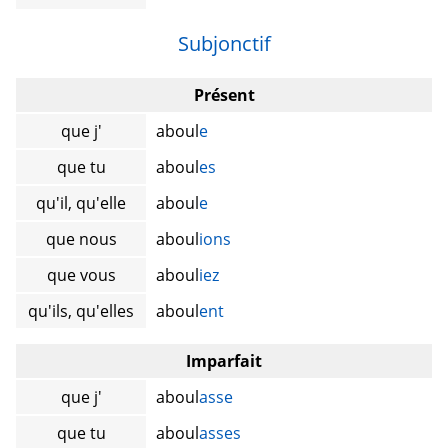
Subjonctif
Présent
que j'
aboul
e
que tu
aboul
es
qu'il, qu'elle
aboul
e
que nous
aboul
ions
que vous
aboul
iez
qu'ils, qu'elles
aboul
ent
Imparfait
que j'
aboul
asse
que tu
aboul
asses