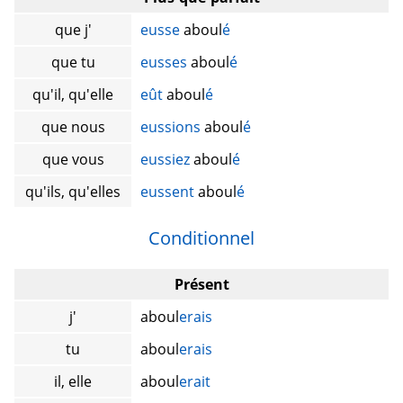
que j'
eusse
aboul
é
que tu
eusses
aboul
é
qu'il, qu'elle
eût
aboul
é
que nous
eussions
aboul
é
que vous
eussiez
aboul
é
qu'ils, qu'elles
eussent
aboul
é
Conditionnel
Présent
j'
aboul
erais
tu
aboul
erais
il, elle
aboul
erait