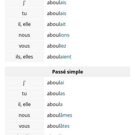
j'
aboul
ais
tu
aboul
ais
il, elle
aboul
ait
nous
aboul
ions
vous
aboul
iez
ils, elles
aboul
aient
Passé simple
j'
aboul
ai
tu
aboul
as
il, elle
aboul
a
nous
aboul
âmes
vous
aboul
âtes