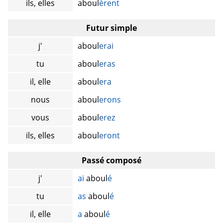
ils, elles
aboul
èrent
Futur simple
j'
aboul
erai
tu
aboul
eras
il, elle
aboul
era
nous
aboul
erons
vous
aboul
erez
ils, elles
aboul
eront
Passé composé
j'
ai
aboul
é
tu
as
aboul
é
il, elle
a
aboul
é