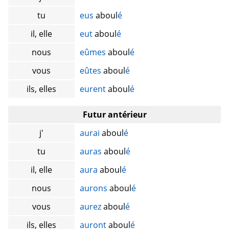
tu
eus
aboul
é
il, elle
eut
aboul
é
nous
eûmes
aboul
é
vous
eûtes
aboul
é
ils, elles
eurent
aboul
é
Futur antérieur
j'
aurai
aboul
é
tu
auras
aboul
é
il, elle
aura
aboul
é
nous
aurons
aboul
é
vous
aurez
aboul
é
ils, elles
auront
aboul
é