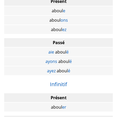
Présent
aboul
e
aboul
ons
aboul
ez
Passé
aie
aboul
é
ayons
aboul
é
ayez
aboul
é
Infinitif
Présent
aboul
er