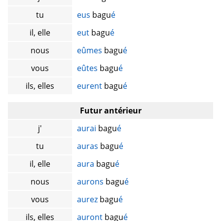
tu
eus
bagu
é
il, elle
eut
bagu
é
nous
eûmes
bagu
é
vous
eûtes
bagu
é
ils, elles
eurent
bagu
é
Futur antérieur
j'
aurai
bagu
é
tu
auras
bagu
é
il, elle
aura
bagu
é
nous
aurons
bagu
é
vous
aurez
bagu
é
ils, elles
auront
bagu
é