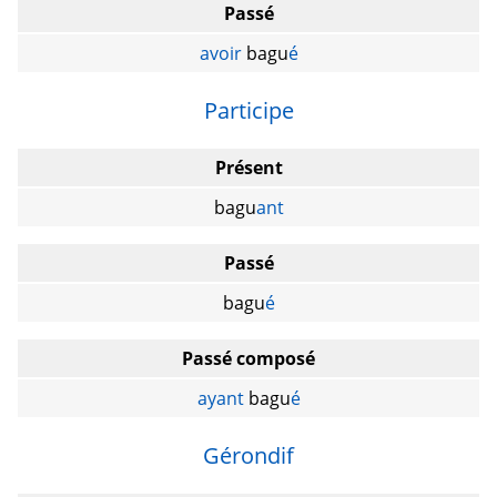
Passé
avoir
bagu
é
Participe
Présent
bagu
ant
Passé
bagu
é
Passé composé
ayant
bagu
é
Gérondif