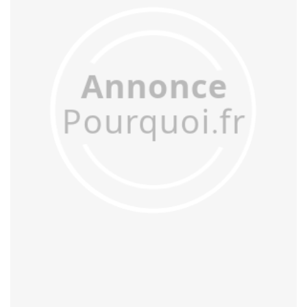
acculer
acculturer
accumuler
accuser
acétifier
acétyler
achalander
achaler
acharner
acheminer
achopper
achromatiser
acidifier
aciduler
acoquiner
acquitter