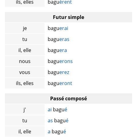
ils, elles
bagu
èrent
Futur simple
je
bagu
erai
tu
bagu
eras
il, elle
bagu
era
nous
bagu
erons
vous
bagu
erez
ils, elles
bagu
eront
Passé composé
j'
ai
bagu
é
tu
as
bagu
é
il, elle
a
bagu
é