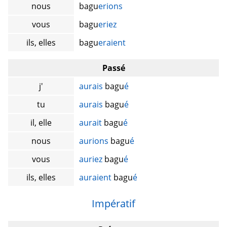
nous
bagu
erions
vous
bagu
eriez
ils, elles
bagu
eraient
Passé
j'
aurais
bagu
é
tu
aurais
bagu
é
il, elle
aurait
bagu
é
nous
aurions
bagu
é
vous
auriez
bagu
é
ils, elles
auraient
bagu
é
Impératif