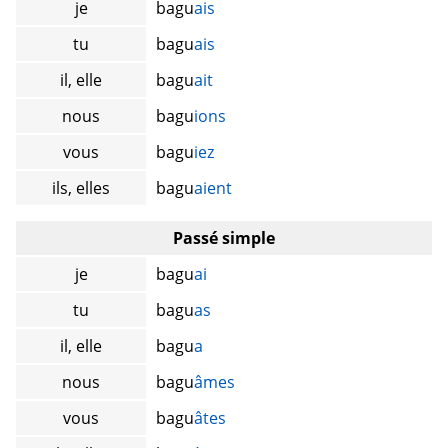
je
bagu
ais
tu
bagu
ais
il, elle
bagu
ait
nous
bagu
ions
vous
bagu
iez
ils, elles
bagu
aient
Passé simple
je
bagu
ai
tu
bagu
as
il, elle
bagu
a
nous
bagu
âmes
vous
bagu
âtes