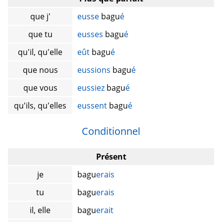
que j'
eusse
bagu
é
que tu
eusses
bagu
é
qu'il, qu'elle
eût
bagu
é
que nous
eussions
bagu
é
que vous
eussiez
bagu
é
qu'ils, qu'elles
eussent
bagu
é
Conditionnel
Présent
je
bagu
erais
tu
bagu
erais
il, elle
bagu
erait