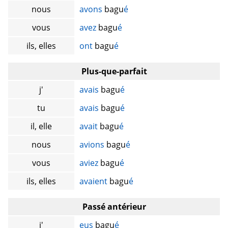
nous
avons
bagu
é
vous
avez
bagu
é
ils, elles
ont
bagu
é
Plus-que-parfait
j'
avais
bagu
é
tu
avais
bagu
é
il, elle
avait
bagu
é
nous
avions
bagu
é
vous
aviez
bagu
é
ils, elles
avaient
bagu
é
Passé antérieur
j'
eus
bagu
é