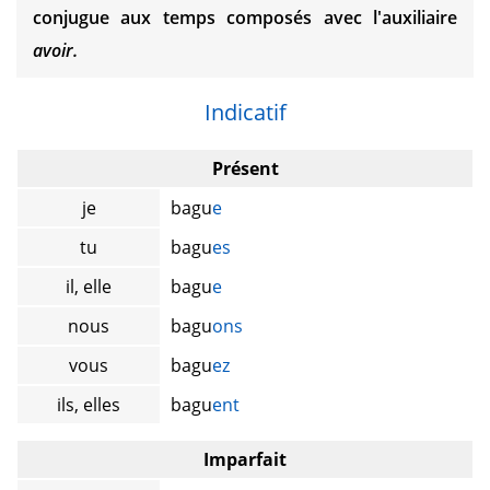
conjugue aux temps composés avec l'auxiliaire
avoir.
Indicatif
Présent
je
bagu
e
tu
bagu
es
il, elle
bagu
e
nous
bagu
ons
vous
bagu
ez
ils, elles
bagu
ent
Imparfait