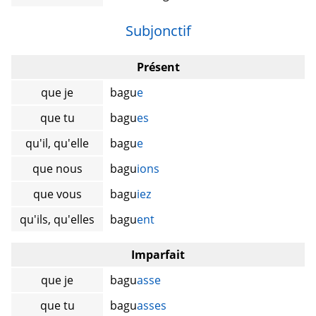
Subjonctif
Présent
que je
bagu
e
que tu
bagu
es
qu'il, qu'elle
bagu
e
que nous
bagu
ions
que vous
bagu
iez
qu'ils, qu'elles
bagu
ent
Imparfait
que je
bagu
asse
que tu
bagu
asses