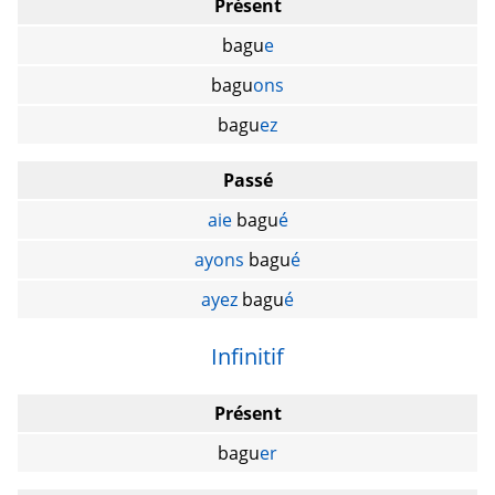
Présent
bagu
e
bagu
ons
bagu
ez
Passé
aie
bagu
é
ayons
bagu
é
ayez
bagu
é
Infinitif
Présent
bagu
er