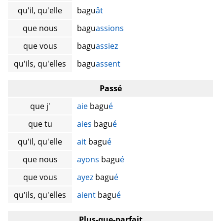
qu'il, qu'elle
bagu
ât
que nous
bagu
assions
que vous
bagu
assiez
qu'ils, qu'elles
bagu
assent
Passé
que j'
aie
bagu
é
que tu
aies
bagu
é
qu'il, qu'elle
ait
bagu
é
que nous
ayons
bagu
é
que vous
ayez
bagu
é
qu'ils, qu'elles
aient
bagu
é
Plus-que-parfait