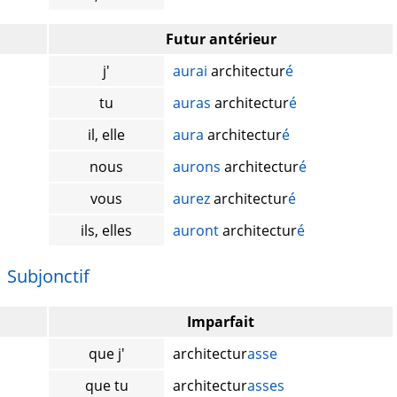
Futur antérieur
j'
aurai
architectur
é
tu
auras
architectur
é
il, elle
aura
architectur
é
nous
aurons
architectur
é
vous
aurez
architectur
é
ils, elles
auront
architectur
é
Subjonctif
Imparfait
que j'
architectur
asse
que tu
architectur
asses