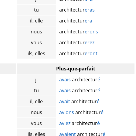
tu
architectur
eras
il, elle
architectur
era
nous
architectur
erons
vous
architectur
erez
ils, elles
architectur
eront
Plus-que-parfait
j'
avais
architectur
é
tu
avais
architectur
é
il, elle
avait
architectur
é
nous
avions
architectur
é
vous
aviez
architectur
é
ils, elles
avaient
architectur
é