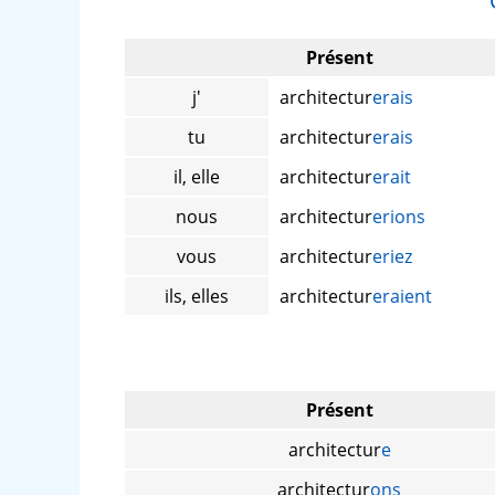
Présent
j'
architectur
erais
tu
architectur
erais
il, elle
architectur
erait
nous
architectur
erions
vous
architectur
eriez
ils, elles
architectur
eraient
Présent
architectur
e
architectur
ons