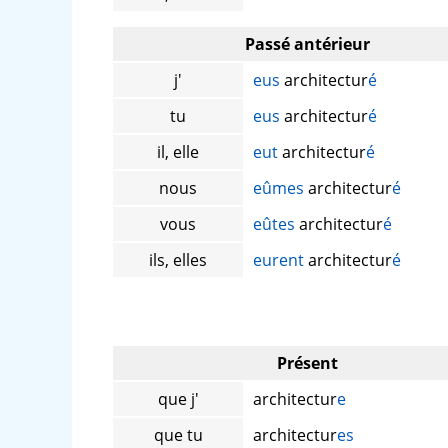
Passé antérieur
j'
eus
architectur
é
tu
eus
architectur
é
il, elle
eut
architectur
é
nous
eûmes
architectur
é
vous
eûtes
architectur
é
ils, elles
eurent
architectur
é
Présent
que j'
architectur
e
que tu
architectur
es