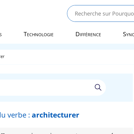
s
Technologie
Différence
Syn
rer
u verbe :
architecturer
er