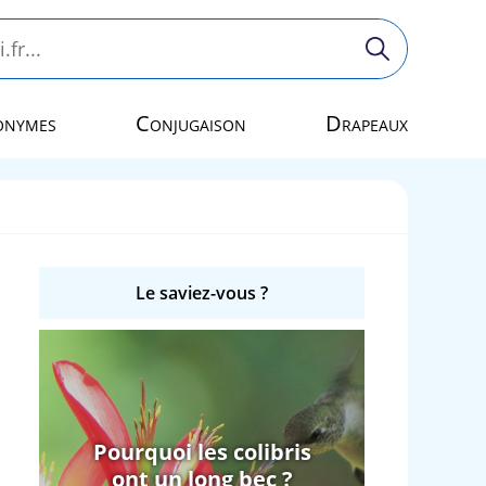
onymes
Conjugaison
Drapeaux
Le saviez-vous ?
Pourquoi les colibris
ont un long bec ?