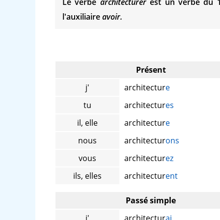
Le verbe
architecturer
est un verbe du 
l'auxiliaire
avoir.
Présent
j'
architectur
e
tu
architectur
es
il, elle
architectur
e
nous
architectur
ons
vous
architectur
ez
ils, elles
architectur
ent
Passé simple
j'
architectur
ai