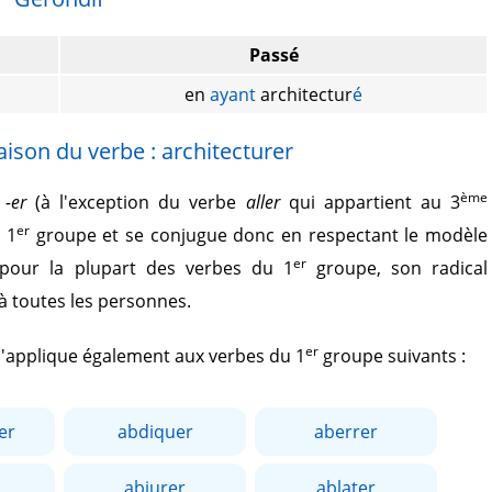
Passé
en
ayant
architectur
é
ison du verbe : architecturer
ème
r
-er
(à l'exception du verbe
aller
qui appartient au 3
er
 1
groupe et se conjugue donc en respectant le modèle
er
pour la plupart des verbes du 1
groupe, son radical
 à toutes les personnes.
er
 s'applique également aux verbes du 1
groupe suivants :
er
abdiquer
aberrer
abjurer
ablater