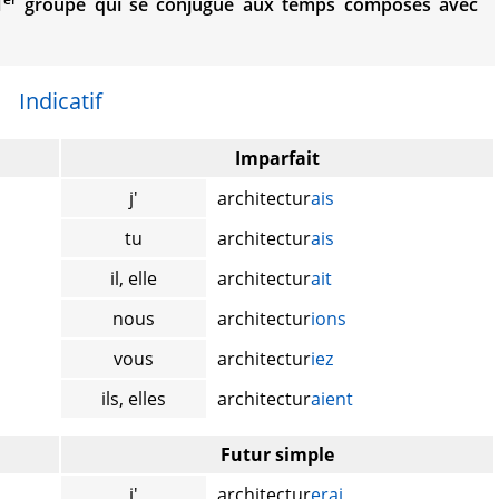
1
groupe qui se conjugue aux temps composés avec
Indicatif
Imparfait
j'
architectur
ais
tu
architectur
ais
il, elle
architectur
ait
nous
architectur
ions
vous
architectur
iez
ils, elles
architectur
aient
Futur simple
j'
architectur
erai