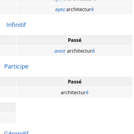
ayez
architectur
é
Infinitif
Passé
avoir
architectur
é
Participe
Passé
architectur
é
Gérondif