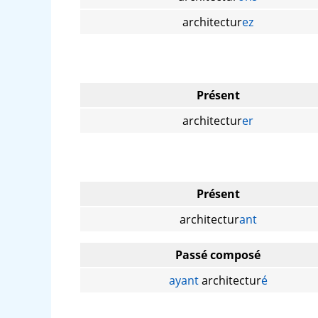
architectur
ez
Présent
architectur
er
Présent
architectur
ant
Passé composé
ayant
architectur
é