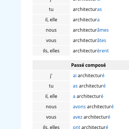
tu
architectur
as
il, elle
architectur
a
nous
architectur
âmes
vous
architectur
âtes
ils, elles
architectur
èrent
Passé composé
j'
ai
architectur
é
tu
as
architectur
é
il, elle
a
architectur
é
nous
avons
architectur
é
vous
avez
architectur
é
ils, elles
ont
architectur
é