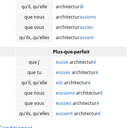
qu'il, qu'elle
architectur
ât
que nous
architectur
assions
que vous
architectur
assiez
qu'ils, qu'elles
architectur
assent
Plus-que-parfait
que j'
eusse
architectur
é
que tu
eusses
architectur
é
qu'il, qu'elle
eût
architectur
é
que nous
eussions
architectur
é
que vous
eussiez
architectur
é
qu'ils, qu'elles
eussent
architectur
é