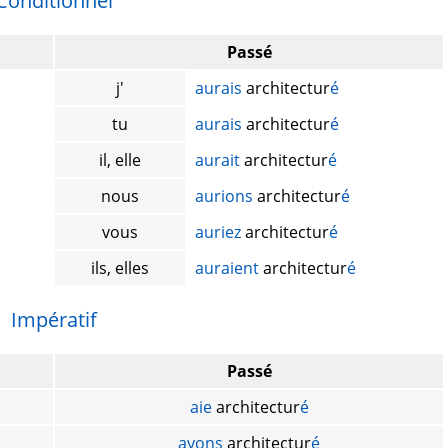
Conditionnel
Passé
j'
aurais
architectur
é
tu
aurais
architectur
é
il, elle
aurait
architectur
é
nous
aurions
architectur
é
vous
auriez
architectur
é
ils, elles
auraient
architectur
é
Impératif
Passé
aie
architectur
é
ayons
architectur
é