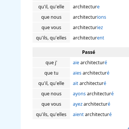
qu'il, qu'elle
architectur
e
que nous
architectur
ions
que vous
architectur
iez
qu'ils, qu'elles
architectur
ent
Passé
que j'
aie
architectur
é
que tu
aies
architectur
é
qu'il, qu'elle
ait
architectur
é
que nous
ayons
architectur
é
que vous
ayez
architectur
é
qu'ils, qu'elles
aient
architectur
é