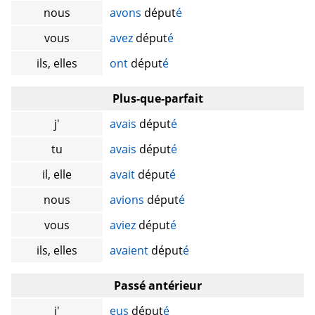
nous
avons
déput
é
vous
avez
déput
é
ils, elles
ont
déput
é
Plus-que-parfait
j'
avais
déput
é
tu
avais
déput
é
il, elle
avait
déput
é
nous
avions
déput
é
vous
aviez
déput
é
ils, elles
avaient
déput
é
Passé antérieur
j'
eus
déput
é