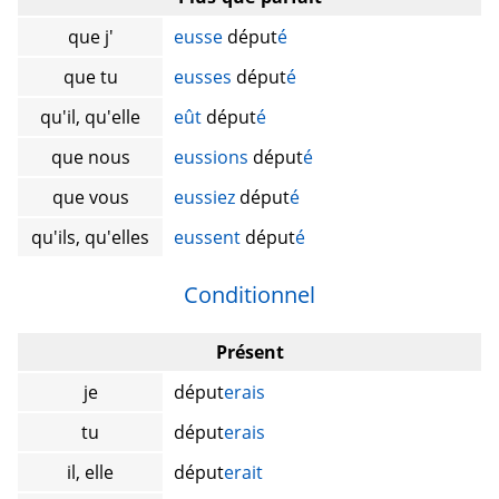
que j'
eusse
déput
é
que tu
eusses
déput
é
qu'il, qu'elle
eût
déput
é
que nous
eussions
déput
é
que vous
eussiez
déput
é
qu'ils, qu'elles
eussent
déput
é
Conditionnel
Présent
je
déput
erais
tu
déput
erais
il, elle
déput
erait