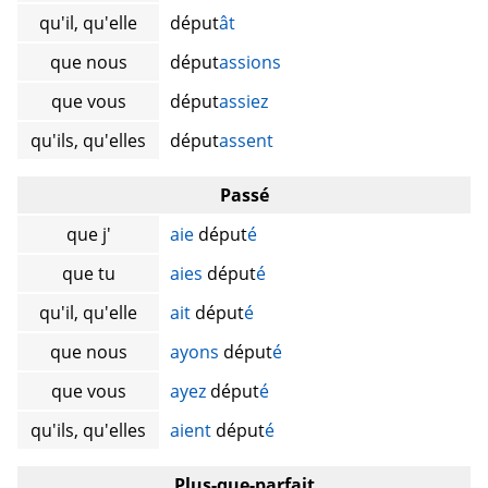
qu'il, qu'elle
déput
ât
que nous
déput
assions
que vous
déput
assiez
qu'ils, qu'elles
déput
assent
Passé
que j'
aie
déput
é
que tu
aies
déput
é
qu'il, qu'elle
ait
déput
é
que nous
ayons
déput
é
que vous
ayez
déput
é
qu'ils, qu'elles
aient
déput
é
Plus-que-parfait