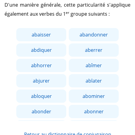
D'une manière générale, cette particularité s'applique
er
également aux verbes du 1
groupe suivants :
abaisser
abandonner
abdiquer
aberrer
abhorrer
abîmer
abjurer
ablater
abloquer
abominer
abonder
abonner
aborder
aboucher
Retour au dictionnaire de conjugaison