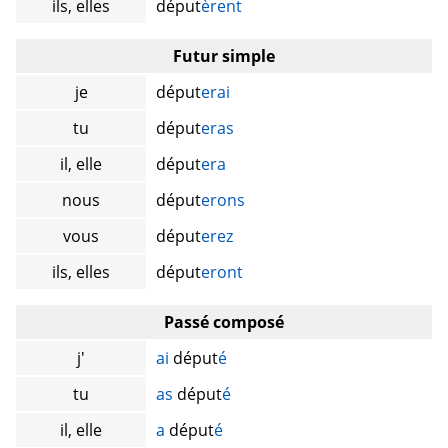
ils, elles
déput
èrent
Futur simple
je
déput
erai
tu
déput
eras
il, elle
déput
era
nous
déput
erons
vous
déput
erez
ils, elles
déput
eront
Passé composé
j'
ai
déput
é
tu
as
déput
é
il, elle
a
déput
é