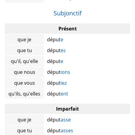
Subjonctif
Présent
que je
déput
e
que tu
déput
es
qu'il, qu'elle
déput
e
que nous
déput
ions
que vous
déput
iez
qu'ils, qu'elles
déput
ent
Imparfait
que je
déput
asse
que tu
déput
asses