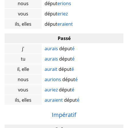
nous
déput
erions
vous
déput
eriez
ils, elles
déput
eraient
Passé
j'
aurais
déput
é
tu
aurais
déput
é
il, elle
aurait
déput
é
nous
aurions
déput
é
vous
auriez
déput
é
ils, elles
auraient
déput
é
Impératif