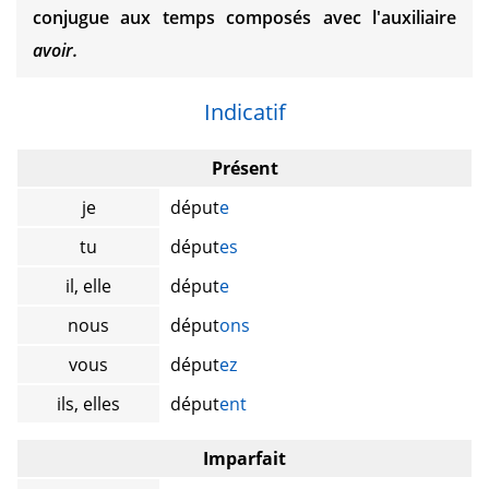
conjugue aux temps composés avec l'auxiliaire
avoir.
Indicatif
Présent
je
déput
e
tu
déput
es
il, elle
déput
e
nous
déput
ons
vous
déput
ez
ils, elles
déput
ent
Imparfait