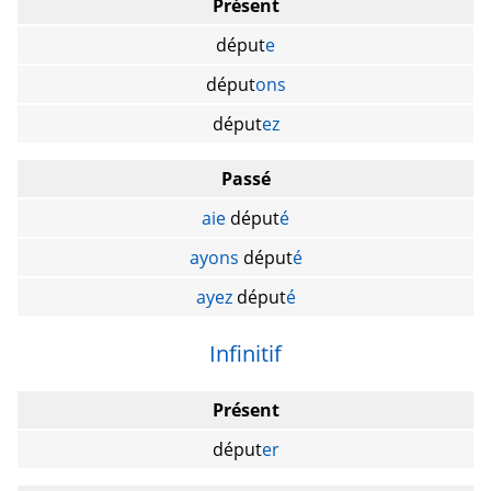
Présent
déput
e
déput
ons
déput
ez
Passé
aie
déput
é
ayons
déput
é
ayez
déput
é
Infinitif
Présent
déput
er