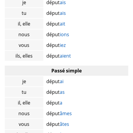
je
déput
ais
tu
déput
ais
il, elle
déput
ait
nous
déput
ions
vous
déput
iez
ils, elles
déput
aient
Passé simple
je
déput
ai
tu
déput
as
il, elle
déput
a
nous
déput
âmes
vous
déput
âtes