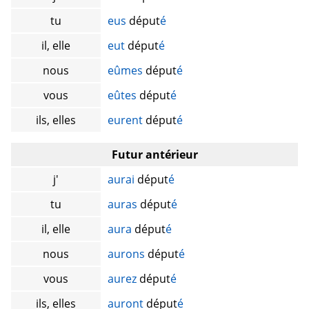
tu
eus
déput
é
il, elle
eut
déput
é
nous
eûmes
déput
é
vous
eûtes
déput
é
ils, elles
eurent
déput
é
Futur antérieur
j'
aurai
déput
é
tu
auras
déput
é
il, elle
aura
déput
é
nous
aurons
déput
é
vous
aurez
déput
é
ils, elles
auront
déput
é