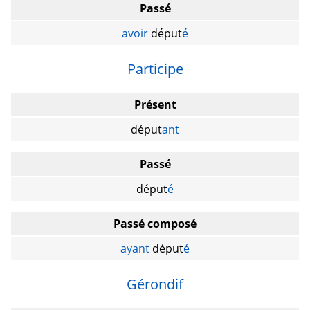
Passé
avoir
déput
é
Participe
Présent
déput
ant
Passé
déput
é
Passé composé
ayant
déput
é
Gérondif