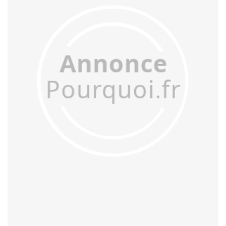
acculer
acculturer
accumuler
accuser
acétifier
acétyler
achalander
achaler
acharner
acheminer
achopper
achromatiser
acidifier
aciduler
acoquiner
acquitter