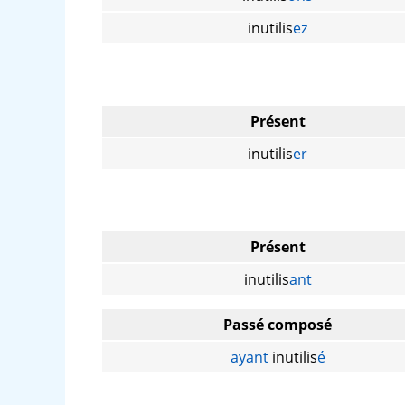
inutilis
ez
Présent
inutilis
er
Présent
inutilis
ant
Passé composé
ayant
inutilis
é