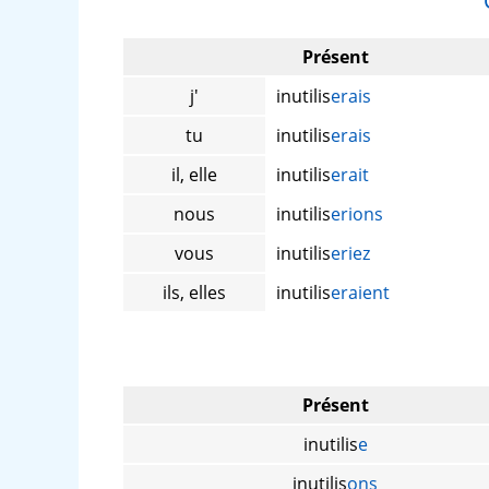
Présent
j'
inutilis
erais
tu
inutilis
erais
il, elle
inutilis
erait
nous
inutilis
erions
vous
inutilis
eriez
ils, elles
inutilis
eraient
Présent
inutilis
e
inutilis
ons