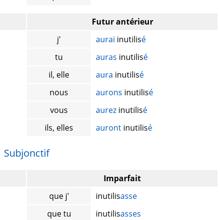
Futur antérieur
j'
aurai
inutilis
é
tu
auras
inutilis
é
il, elle
aura
inutilis
é
nous
aurons
inutilis
é
vous
aurez
inutilis
é
ils, elles
auront
inutilis
é
Subjonctif
Imparfait
que j'
inutilis
asse
que tu
inutilis
asses