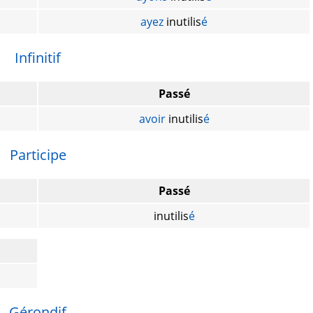
ayez
inutilis
é
Infinitif
Passé
avoir
inutilis
é
Participe
Passé
inutilis
é
Gérondif