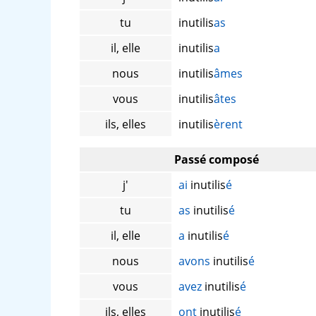
tu
inutilis
as
il, elle
inutilis
a
nous
inutilis
âmes
vous
inutilis
âtes
ils, elles
inutilis
èrent
Passé composé
j'
ai
inutilis
é
tu
as
inutilis
é
il, elle
a
inutilis
é
nous
avons
inutilis
é
vous
avez
inutilis
é
ils, elles
ont
inutilis
é