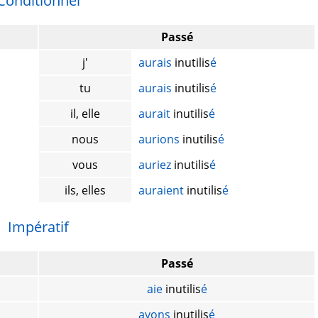
Conditionnel
Passé
j'
aurais
inutilis
é
tu
aurais
inutilis
é
il, elle
aurait
inutilis
é
nous
aurions
inutilis
é
vous
auriez
inutilis
é
ils, elles
auraient
inutilis
é
Impératif
Passé
aie
inutilis
é
ayons
inutilis
é