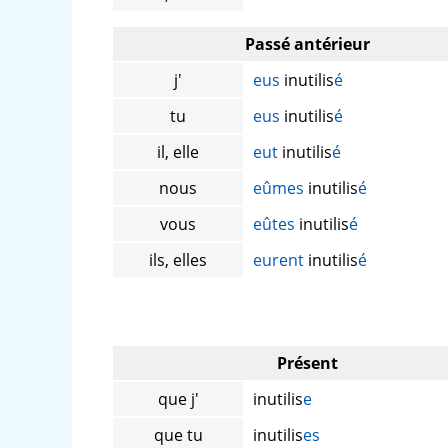
Passé antérieur
j'
eus
inutilis
é
tu
eus
inutilis
é
il, elle
eut
inutilis
é
nous
eûmes
inutilis
é
vous
eûtes
inutilis
é
ils, elles
eurent
inutilis
é
Présent
que j'
inutilis
e
que tu
inutilis
es