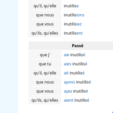
qu'il, qu'elle
inutilis
e
que nous
inutilis
ions
que vous
inutilis
iez
qu'ils, qu'elles
inutilis
ent
Passé
que j'
aie
inutilis
é
que tu
aies
inutilis
é
qu'il, qu'elle
ait
inutilis
é
que nous
ayons
inutilis
é
que vous
ayez
inutilis
é
qu'ils, qu'elles
aient
inutilis
é