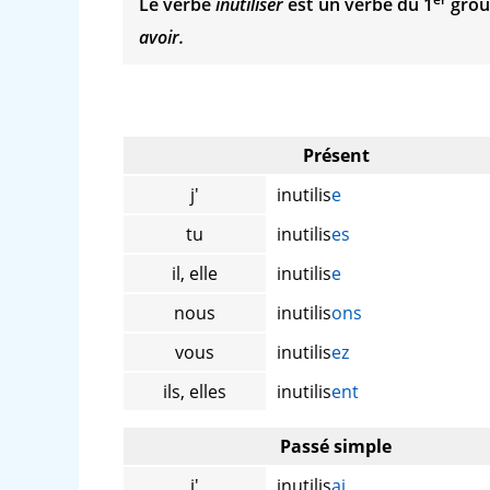
Le verbe
inutiliser
est un verbe du 1
group
avoir.
Présent
j'
inutilis
e
tu
inutilis
es
il, elle
inutilis
e
nous
inutilis
ons
vous
inutilis
ez
ils, elles
inutilis
ent
Passé simple
j'
inutilis
ai