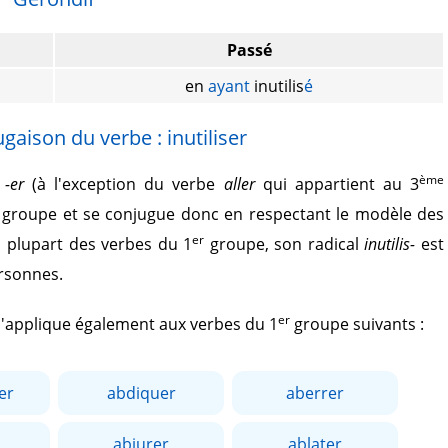
Passé
en
ayant
inutilis
é
gaison du verbe : inutiliser
ème
r
-er
(à l'exception du verbe
aller
qui appartient au 3
groupe et se conjugue donc en respectant le modèle des
er
 plupart des verbes du 1
groupe, son radical
inutilis-
est
ersonnes.
er
 s'applique également aux verbes du 1
groupe suivants :
er
abdiquer
aberrer
abjurer
ablater