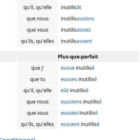
qu'il, qu'elle
inutilis
ât
que nous
inutilis
assions
que vous
inutilis
assiez
qu'ils, qu'elles
inutilis
assent
Plus-que-parfait
que j'
eusse
inutilis
é
que tu
eusses
inutilis
é
qu'il, qu'elle
eût
inutilis
é
que nous
eussions
inutilis
é
que vous
eussiez
inutilis
é
qu'ils, qu'elles
eussent
inutilis
é