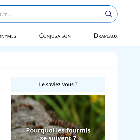
onymes
Conjugaison
Drapeaux
Le saviez-vous ?
Pourquoi les fourmis
se suivent ?