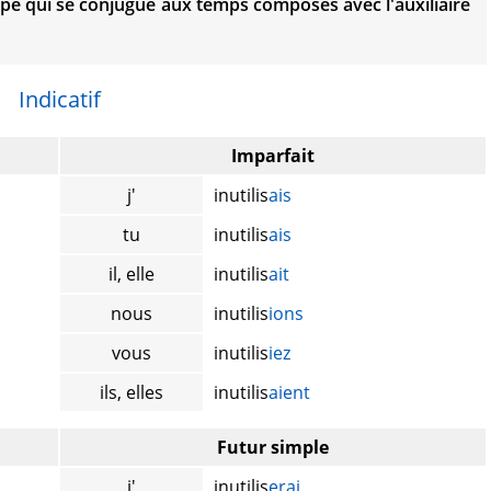
e qui se conjugue aux temps composés avec l'auxiliaire
Indicatif
Imparfait
j'
inutilis
ais
tu
inutilis
ais
il, elle
inutilis
ait
nous
inutilis
ions
vous
inutilis
iez
ils, elles
inutilis
aient
Futur simple
j'
inutilis
erai