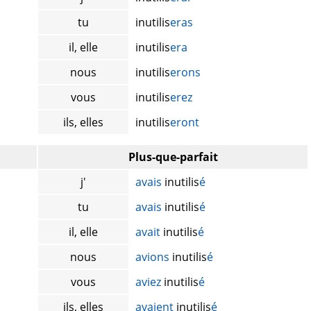
tu
inutilis
eras
il, elle
inutilis
era
nous
inutilis
erons
vous
inutilis
erez
ils, elles
inutilis
eront
Plus-que-parfait
j'
avais
inutilis
é
tu
avais
inutilis
é
il, elle
avait
inutilis
é
nous
avions
inutilis
é
vous
aviez
inutilis
é
ils, elles
avaient
inutilis
é