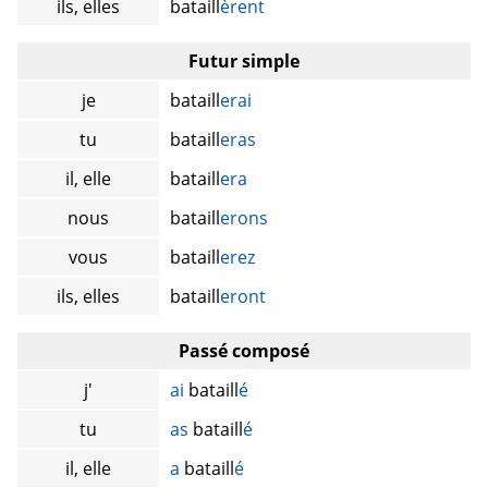
ils, elles
bataill
èrent
Futur simple
je
bataill
erai
tu
bataill
eras
il, elle
bataill
era
nous
bataill
erons
vous
bataill
erez
ils, elles
bataill
eront
Passé composé
j'
ai
bataill
é
tu
as
bataill
é
il, elle
a
bataill
é