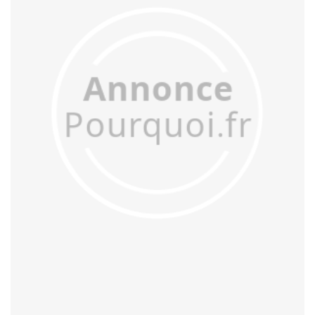
acculer
acculturer
accumuler
accuser
acétifier
acétyler
achalander
achaler
acharner
acheminer
achopper
achromatiser
acidifier
aciduler
acoquiner
acquitter