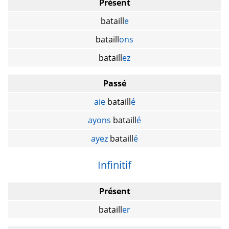
Présent
bataill
e
bataill
ons
bataill
ez
Passé
aie
bataill
é
ayons
bataill
é
ayez
bataill
é
Infinitif
Présent
bataill
er