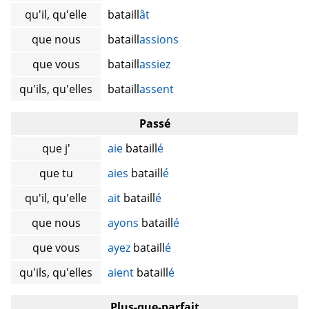
qu'il, qu'elle
bataill
ât
que nous
bataill
assions
que vous
bataill
assiez
qu'ils, qu'elles
bataill
assent
Passé
que j'
aie
bataill
é
que tu
aies
bataill
é
qu'il, qu'elle
ait
bataill
é
que nous
ayons
bataill
é
que vous
ayez
bataill
é
qu'ils, qu'elles
aient
bataill
é
Plus-que-parfait