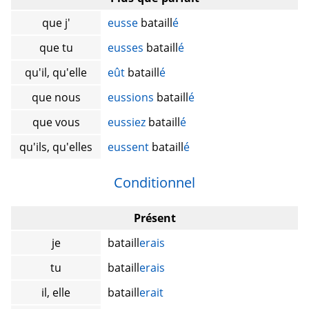
que j'
eusse
bataill
é
que tu
eusses
bataill
é
qu'il, qu'elle
eût
bataill
é
que nous
eussions
bataill
é
que vous
eussiez
bataill
é
qu'ils, qu'elles
eussent
bataill
é
Conditionnel
Présent
je
bataill
erais
tu
bataill
erais
il, elle
bataill
erait