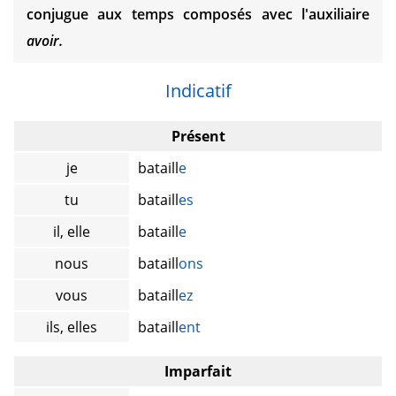
conjugue aux temps composés avec l'auxiliaire
avoir.
Indicatif
Présent
je
bataill
e
tu
bataill
es
il, elle
bataill
e
nous
bataill
ons
vous
bataill
ez
ils, elles
bataill
ent
Imparfait