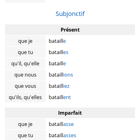
Subjonctif
Présent
que je
bataill
e
que tu
bataill
es
qu'il, qu'elle
bataill
e
que nous
bataill
ions
que vous
bataill
iez
qu'ils, qu'elles
bataill
ent
Imparfait
que je
bataill
asse
que tu
bataill
asses