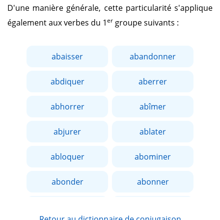
D'une manière générale, cette particularité s'applique
er
également aux verbes du 1
groupe suivants :
abaisser
abandonner
abdiquer
aberrer
abhorrer
abîmer
abjurer
ablater
abloquer
abominer
abonder
abonner
aborder
aboucher
Retour au dictionnaire de conjugaison