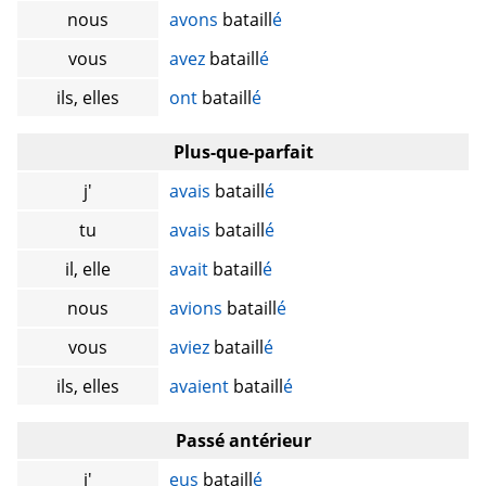
nous
avons
bataill
é
vous
avez
bataill
é
ils, elles
ont
bataill
é
Plus-que-parfait
j'
avais
bataill
é
tu
avais
bataill
é
il, elle
avait
bataill
é
nous
avions
bataill
é
vous
aviez
bataill
é
ils, elles
avaient
bataill
é
Passé antérieur
j'
eus
bataill
é