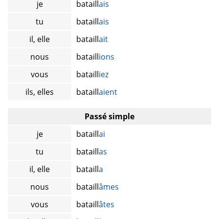
je
bataill
ais
tu
bataill
ais
il, elle
bataill
ait
nous
bataill
ions
vous
bataill
iez
ils, elles
bataill
aient
Passé simple
je
bataill
ai
tu
bataill
as
il, elle
bataill
a
nous
bataill
âmes
vous
bataill
âtes