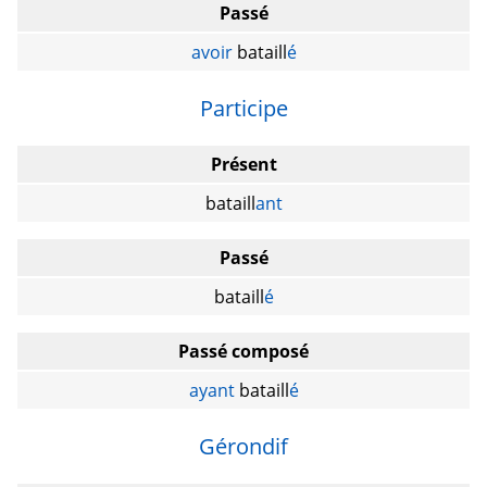
Passé
avoir
bataill
é
Participe
Présent
bataill
ant
Passé
bataill
é
Passé composé
ayant
bataill
é
Gérondif