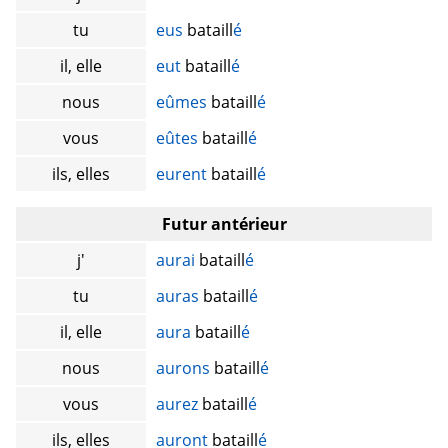
tu
eus
bataill
é
il, elle
eut
bataill
é
nous
eûmes
bataill
é
vous
eûtes
bataill
é
ils, elles
eurent
bataill
é
Futur antérieur
j'
aurai
bataill
é
tu
auras
bataill
é
il, elle
aura
bataill
é
nous
aurons
bataill
é
vous
aurez
bataill
é
ils, elles
auront
bataill
é