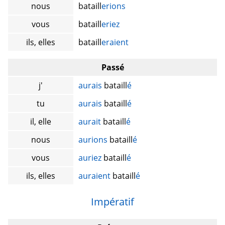
nous
bataill
erions
vous
bataill
eriez
ils, elles
bataill
eraient
Passé
j'
aurais
bataill
é
tu
aurais
bataill
é
il, elle
aurait
bataill
é
nous
aurions
bataill
é
vous
auriez
bataill
é
ils, elles
auraient
bataill
é
Impératif