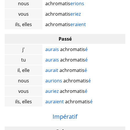
nous
achromatis
erions
vous
achromatis
eriez
ils, elles
achromatis
eraient
Passé
j'
aurais
achromatis
é
tu
aurais
achromatis
é
il, elle
aurait
achromatis
é
nous
aurions
achromatis
é
vous
auriez
achromatis
é
ils, elles
auraient
achromatis
é
Impératif