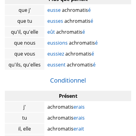
que j'
eusse
achromatis
é
que tu
eusses
achromatis
é
qu'il, qu'elle
eût
achromatis
é
que nous
eussions
achromatis
é
que vous
eussiez
achromatis
é
qu'ils, qu'elles
eussent
achromatis
é
Conditionnel
Présent
j'
achromatis
erais
tu
achromatis
erais
il, elle
achromatis
erait