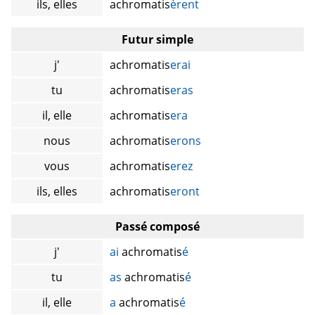
ils, elles
achromatis
èrent
Futur simple
j'
achromatis
erai
tu
achromatis
eras
il, elle
achromatis
era
nous
achromatis
erons
vous
achromatis
erez
ils, elles
achromatis
eront
Passé composé
j'
ai
achromatis
é
tu
as
achromatis
é
il, elle
a
achromatis
é