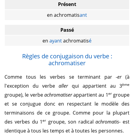
Présent
en achromatis
ant
Passé
en
ayant
achromatis
é
Règles de conjugaison du verbe :
achromatiser
Comme tous les verbes se terminant par
-er
(à
ème
l'exception du verbe
aller
qui appartient au 3
er
groupe), le verbe
achromatiser
appartient au 1
groupe
et se conjugue donc en respectant le modèle des
terminaisons de ce groupe. Comme pour la plupart
er
des verbes du 1
groupe, son radical
achromatis-
est
identique à tous les temps et à toutes les personnes.