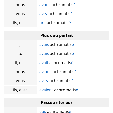
nous
avons
achromatis
é
vous
avez
achromatis
é
ils, elles
ont
achromatis
é
Plus-que-parfait
j'
avais
achromatis
é
tu
avais
achromatis
é
il, elle
avait
achromatis
é
nous
avions
achromatis
é
vous
aviez
achromatis
é
ils, elles
avaient
achromatis
é
Passé antérieur
j'
eus
achromatis
é