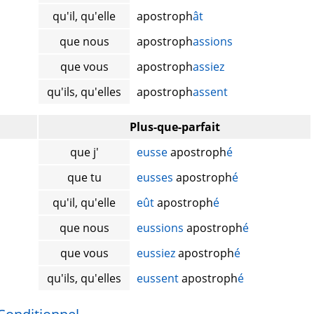
qu'il, qu'elle
apostroph
ât
que nous
apostroph
assions
que vous
apostroph
assiez
qu'ils, qu'elles
apostroph
assent
Plus-que-parfait
que j'
eusse
apostroph
é
que tu
eusses
apostroph
é
qu'il, qu'elle
eût
apostroph
é
que nous
eussions
apostroph
é
que vous
eussiez
apostroph
é
qu'ils, qu'elles
eussent
apostroph
é