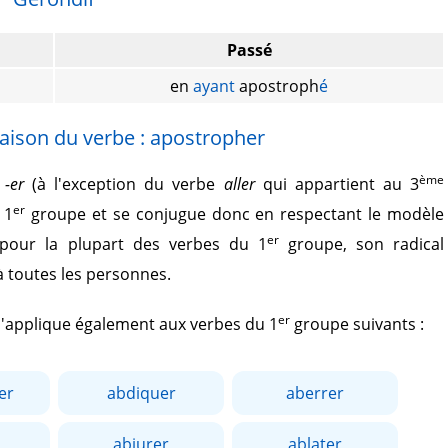
Passé
en
ayant
apostroph
é
aison du verbe : apostropher
ème
r
-er
(à l'exception du verbe
aller
qui appartient au 3
er
 1
groupe et se conjugue donc en respectant le modèle
er
pour la plupart des verbes du 1
groupe, son radical
à toutes les personnes.
er
 s'applique également aux verbes du 1
groupe suivants :
er
abdiquer
aberrer
abjurer
ablater