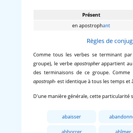
Présent
en apostroph
ant
Règles de conjug
Comme tous les verbes se terminant pa
groupe), le verbe
apostropher
appartient au
des terminaisons de ce groupe. Comme 
apostroph-
est identique à tous les temps et 
D'une manière générale, cette particularité
abaisser
abandonn
abhorrer
abîmer