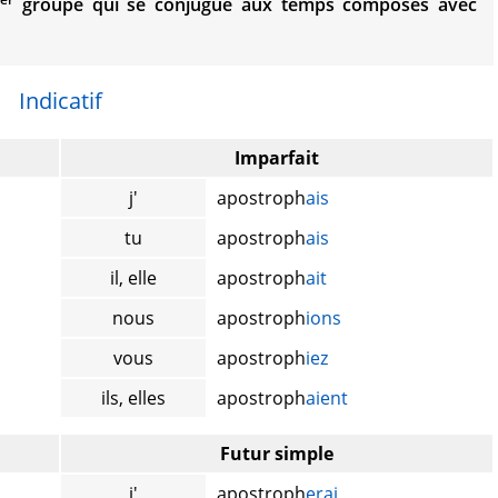
1
groupe qui se conjugue aux temps composés avec
Indicatif
Imparfait
j'
apostroph
ais
tu
apostroph
ais
il, elle
apostroph
ait
nous
apostroph
ions
vous
apostroph
iez
ils, elles
apostroph
aient
Futur simple
j'
apostroph
erai