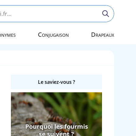
onymes
Conjugaison
Drapeaux
Le saviez-vous ?
Pourquoi les fourmis
se suivent ?