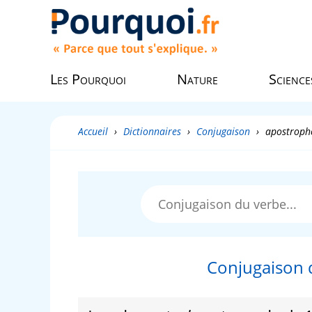
Les Pourquoi
Nature
Science
Accueil
›
Dictionnaires
›
Conjugaison
›
apostroph
Conjugaison 