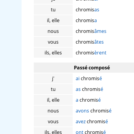
tu
chromis
as
il, elle
chromis
a
nous
chromis
âmes
vous
chromis
âtes
ils, elles
chromis
èrent
Passé composé
j'
ai
chromis
é
tu
as
chromis
é
il, elle
a
chromis
é
nous
avons
chromis
é
vous
avez
chromis
é
ils, elles
ont
chromis
é