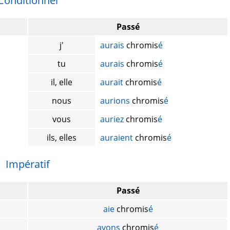
Conditionnel
Passé
j'
aurais
chromis
é
tu
aurais
chromis
é
il, elle
aurait
chromis
é
nous
aurions
chromis
é
vous
auriez
chromis
é
ils, elles
auraient
chromis
é
Impératif
Passé
aie
chromis
é
ayons
chromis
é