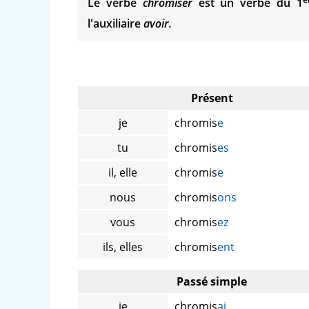
Le verbe
chromiser
est un verbe du 1
l'auxiliaire
avoir.
Présent
je
chromis
e
tu
chromis
es
il, elle
chromis
e
nous
chromis
ons
vous
chromis
ez
ils, elles
chromis
ent
Passé simple
je
chromis
ai