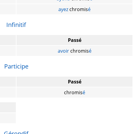
ayez
chromis
é
Infinitif
Passé
avoir
chromis
é
Participe
Passé
chromis
é
Gérondif