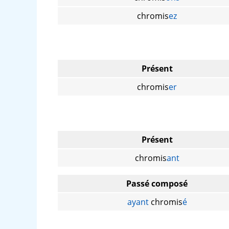
chromis
ez
Présent
chromis
er
Présent
chromis
ant
Passé composé
ayant
chromis
é