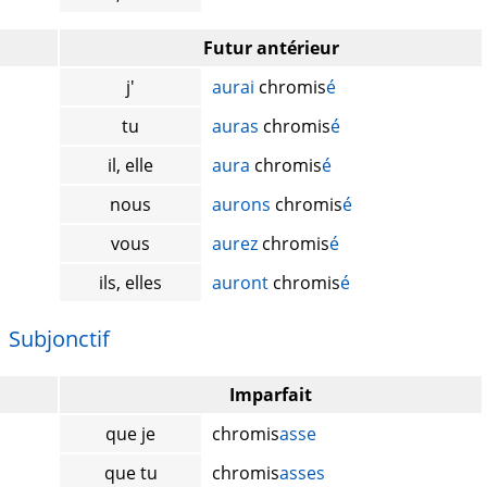
Futur antérieur
j'
aurai
chromis
é
tu
auras
chromis
é
il, elle
aura
chromis
é
nous
aurons
chromis
é
vous
aurez
chromis
é
ils, elles
auront
chromis
é
Subjonctif
Imparfait
que je
chromis
asse
que tu
chromis
asses