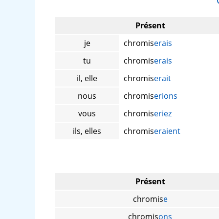
Présent
je
chromis
erais
tu
chromis
erais
il, elle
chromis
erait
nous
chromis
erions
vous
chromis
eriez
ils, elles
chromis
eraient
Présent
chromis
e
chromis
ons