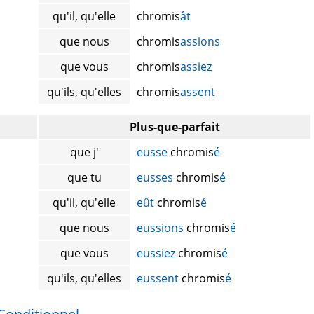
qu'il, qu'elle
chromis
ât
que nous
chromis
assions
que vous
chromis
assiez
qu'ils, qu'elles
chromis
assent
Plus-que-parfait
que j'
eusse
chromis
é
que tu
eusses
chromis
é
qu'il, qu'elle
eût
chromis
é
que nous
eussions
chromis
é
que vous
eussiez
chromis
é
qu'ils, qu'elles
eussent
chromis
é