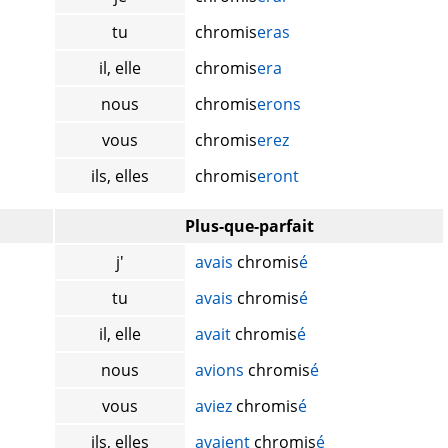
tu
chromis
eras
il, elle
chromis
era
nous
chromis
erons
vous
chromis
erez
ils, elles
chromis
eront
Plus-que-parfait
j'
avais
chromis
é
tu
avais
chromis
é
il, elle
avait
chromis
é
nous
avions
chromis
é
vous
aviez
chromis
é
ils, elles
avaient
chromis
é