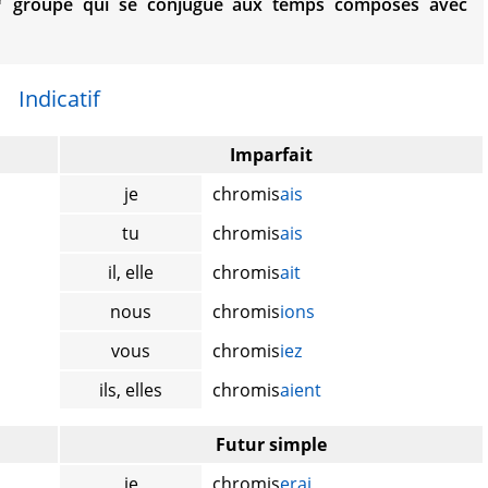
groupe qui se conjugue aux temps composés avec
Indicatif
Imparfait
je
chromis
ais
tu
chromis
ais
il, elle
chromis
ait
nous
chromis
ions
vous
chromis
iez
ils, elles
chromis
aient
Futur simple
je
chromis
erai