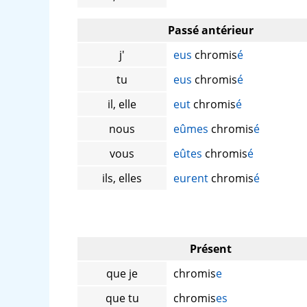
Passé antérieur
j'
eus
chromis
é
tu
eus
chromis
é
il, elle
eut
chromis
é
nous
eûmes
chromis
é
vous
eûtes
chromis
é
ils, elles
eurent
chromis
é
Présent
que je
chromis
e
que tu
chromis
es