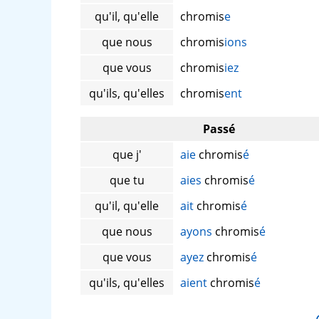
qu'il, qu'elle
chromis
e
que nous
chromis
ions
que vous
chromis
iez
qu'ils, qu'elles
chromis
ent
Passé
que j'
aie
chromis
é
que tu
aies
chromis
é
qu'il, qu'elle
ait
chromis
é
que nous
ayons
chromis
é
que vous
ayez
chromis
é
qu'ils, qu'elles
aient
chromis
é