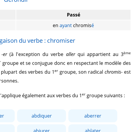
Passé
en
ayant
chromis
é
gaison du verbe : chromiser
ème
r
-er
(à l'exception du verbe
aller
qui appartient au 3
r
groupe et se conjugue donc en respectant le modèle des
er
plupart des verbes du 1
groupe, son radical
chromis-
est
ersonnes.
er
 s'applique également aux verbes du 1
groupe suivants :
er
abdiquer
aberrer
abjurer
ablater