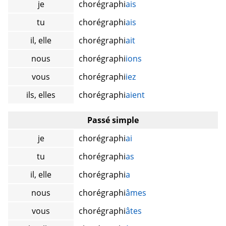
je
chorégraphi
ais
tu
chorégraphi
ais
il, elle
chorégraphi
ait
nous
chorégraphi
ions
vous
chorégraphi
iez
ils, elles
chorégraphi
aient
Passé simple
je
chorégraphi
ai
tu
chorégraphi
as
il, elle
chorégraphi
a
nous
chorégraphi
âmes
vous
chorégraphi
âtes