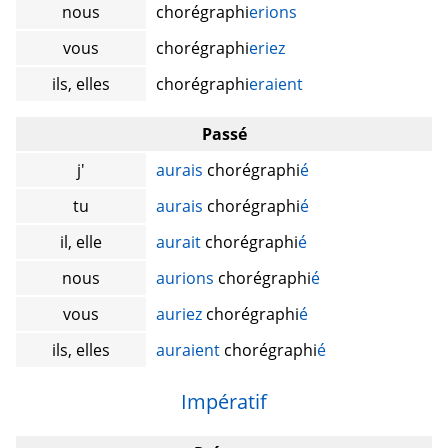
nous
chorégraphi
erions
vous
chorégraphi
eriez
ils, elles
chorégraphi
eraient
Passé
j'
aurais
chorégraphi
é
tu
aurais
chorégraphi
é
il, elle
aurait
chorégraphi
é
nous
aurions
chorégraphi
é
vous
auriez
chorégraphi
é
ils, elles
auraient
chorégraphi
é
Impératif