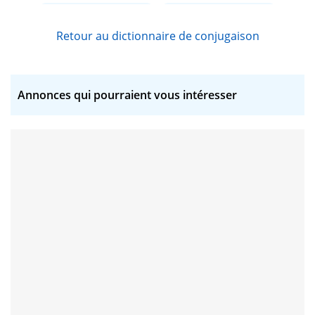
aborder
aboucher
Retour au dictionnaire de conjugaison
abouler
abouter
abraser
abreuver
Annonces qui pourraient vous intéresser
abrévier
abricoter
abrier
abriter
absenter
absorber
abuser
accabler
accaparer
accastiller
accentuer
accepter