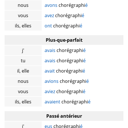
nous
avons
chorégraphi
é
vous
avez
chorégraphi
é
ils, elles
ont
chorégraphi
é
Plus-que-parfait
j'
avais
chorégraphi
é
tu
avais
chorégraphi
é
il, elle
avait
chorégraphi
é
nous
avions
chorégraphi
é
vous
aviez
chorégraphi
é
ils, elles
avaient
chorégraphi
é
Passé antérieur
j'
eus
chorégraphi
é