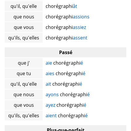
qu'il, qu'elle
chorégraphi
ât
que nous
chorégraphi
assions
que vous
chorégraphi
assiez
qu'ils, qu'elles
chorégraphi
assent
Passé
que j'
aie
chorégraphi
é
que tu
aies
chorégraphi
é
qu'il, qu'elle
ait
chorégraphi
é
que nous
ayons
chorégraphi
é
que vous
ayez
chorégraphi
é
qu'ils, qu'elles
aient
chorégraphi
é
Plus-que-parfait