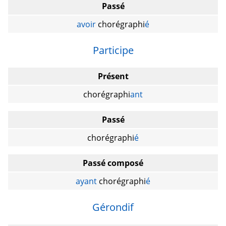
Passé
avoir
chorégraphi
é
Participe
Présent
chorégraphi
ant
Passé
chorégraphi
é
Passé composé
ayant
chorégraphi
é
Gérondif