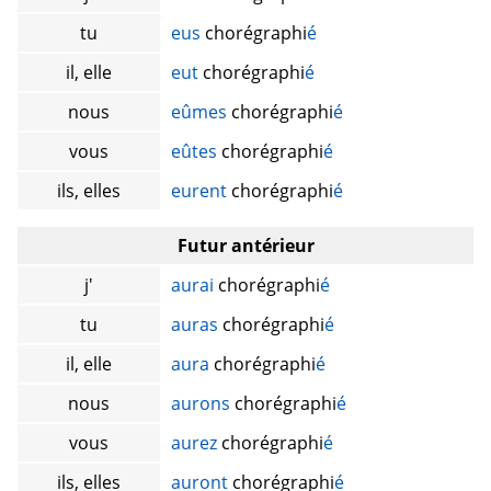
tu
eus
chorégraphi
é
il, elle
eut
chorégraphi
é
nous
eûmes
chorégraphi
é
vous
eûtes
chorégraphi
é
ils, elles
eurent
chorégraphi
é
Futur antérieur
j'
aurai
chorégraphi
é
tu
auras
chorégraphi
é
il, elle
aura
chorégraphi
é
nous
aurons
chorégraphi
é
vous
aurez
chorégraphi
é
ils, elles
auront
chorégraphi
é