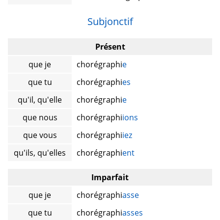
Subjonctif
Présent
que je
chorégraphi
e
que tu
chorégraphi
es
qu'il, qu'elle
chorégraphi
e
que nous
chorégraphi
ions
que vous
chorégraphi
iez
qu'ils, qu'elles
chorégraphi
ent
Imparfait
que je
chorégraphi
asse
que tu
chorégraphi
asses