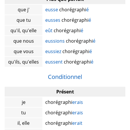
que j'
eusse
chorégraphi
é
que tu
eusses
chorégraphi
é
qu'il, qu'elle
eût
chorégraphi
é
que nous
eussions
chorégraphi
é
que vous
eussiez
chorégraphi
é
qu'ils, qu'elles
eussent
chorégraphi
é
Conditionnel
Présent
je
chorégraphi
erais
tu
chorégraphi
erais
il, elle
chorégraphi
erait