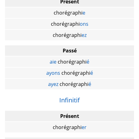
Présent
chorégraphi
e
chorégraphi
ons
chorégraphi
ez
Passé
aie
chorégraphi
é
ayons
chorégraphi
é
ayez
chorégraphi
é
Infinitif
Présent
chorégraphi
er