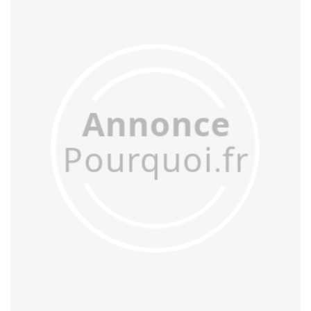
accréditer
accrocher
acculer
acculturer
accumuler
accuser
acétifier
acétyler
achalander
achaler
acharner
acheminer
achopper
achromatiser
acidifier
aciduler