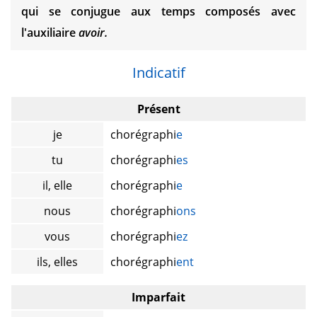
qui se conjugue aux temps composés avec
l'auxiliaire
avoir.
Indicatif
Présent
je
chorégraphi
e
tu
chorégraphi
es
il, elle
chorégraphi
e
nous
chorégraphi
ons
vous
chorégraphi
ez
ils, elles
chorégraphi
ent
Imparfait