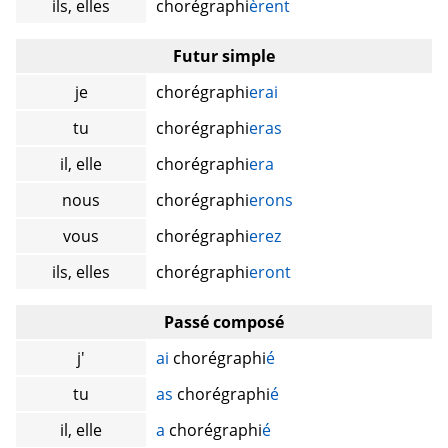
ils, elles
chorégraphi
èrent
Futur simple
je
chorégraphi
erai
tu
chorégraphi
eras
il, elle
chorégraphi
era
nous
chorégraphi
erons
vous
chorégraphi
erez
ils, elles
chorégraphi
eront
Passé composé
j'
ai
chorégraphi
é
tu
as
chorégraphi
é
il, elle
a
chorégraphi
é