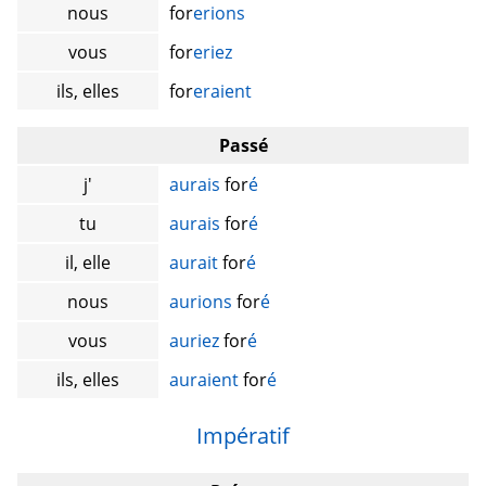
nous
for
erions
vous
for
eriez
ils, elles
for
eraient
Passé
j'
aurais
for
é
tu
aurais
for
é
il, elle
aurait
for
é
nous
aurions
for
é
vous
auriez
for
é
ils, elles
auraient
for
é
Impératif