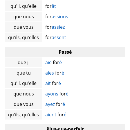
qu'il, qu'elle
for
ât
que nous
for
assions
que vous
for
assiez
qu'ils, qu'elles
for
assent
Passé
que j'
aie
for
é
que tu
aies
for
é
qu'il, qu'elle
ait
for
é
que nous
ayons
for
é
que vous
ayez
for
é
qu'ils, qu'elles
aient
for
é
Plus-que-parfait