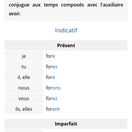
conjugue aux temps composés avec l'auxiliaire
avoir.
Indicatif
Présent
je
for
e
tu
for
es
il, elle
for
e
nous
for
ons
vous
for
ez
ils, elles
for
ent
Imparfait