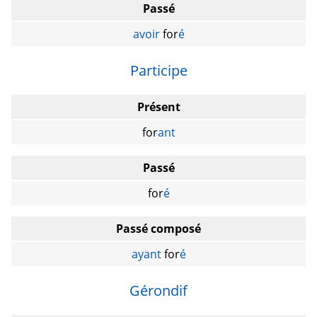
Passé
avoir
for
é
Participe
Présent
for
ant
Passé
for
é
Passé composé
ayant
for
é
Gérondif