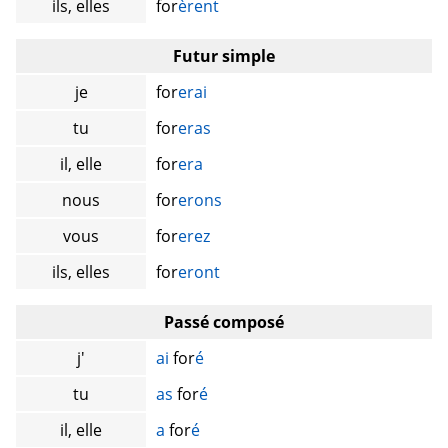
ils, elles
for
èrent
Futur simple
je
for
erai
tu
for
eras
il, elle
for
era
nous
for
erons
vous
for
erez
ils, elles
for
eront
Passé composé
j'
ai
for
é
tu
as
for
é
il, elle
a
for
é