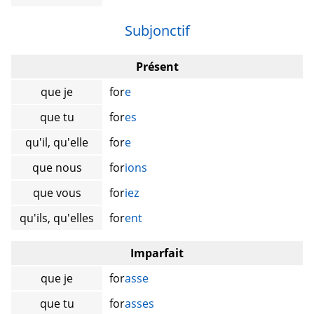
Subjonctif
Présent
que je
for
e
que tu
for
es
qu'il, qu'elle
for
e
que nous
for
ions
que vous
for
iez
qu'ils, qu'elles
for
ent
Imparfait
que je
for
asse
que tu
for
asses