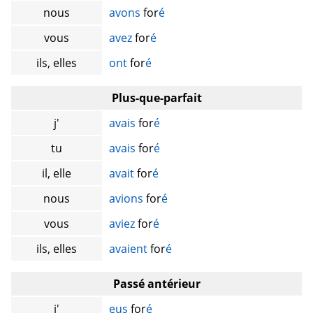
nous
avons
for
é
vous
avez
for
é
ils, elles
ont
for
é
Plus-que-parfait
j'
avais
for
é
tu
avais
for
é
il, elle
avait
for
é
nous
avions
for
é
vous
aviez
for
é
ils, elles
avaient
for
é
Passé antérieur
j'
eus
for
é