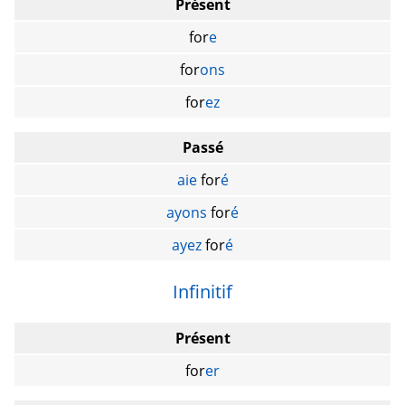
Présent
for
e
for
ons
for
ez
Passé
aie
for
é
ayons
for
é
ayez
for
é
Infinitif
Présent
for
er