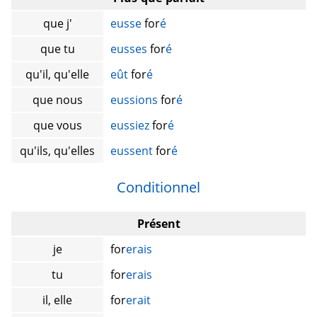
que j'
eusse
for
é
que tu
eusses
for
é
qu'il, qu'elle
eût
for
é
que nous
eussions
for
é
que vous
eussiez
for
é
qu'ils, qu'elles
eussent
for
é
Conditionnel
Présent
je
for
erais
tu
for
erais
il, elle
for
erait