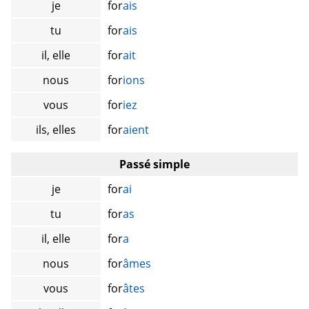
je
for
ais
tu
for
ais
il, elle
for
ait
nous
for
ions
vous
for
iez
ils, elles
for
aient
Passé simple
je
for
ai
tu
for
as
il, elle
for
a
nous
for
âmes
vous
for
âtes