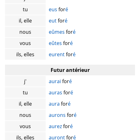
tu
eus
for
é
il, elle
eut
for
é
nous
eûmes
for
é
vous
eûtes
for
é
ils, elles
eurent
for
é
Futur antérieur
j'
aurai
for
é
tu
auras
for
é
il, elle
aura
for
é
nous
aurons
for
é
vous
aurez
for
é
ils, elles
auront
for
é