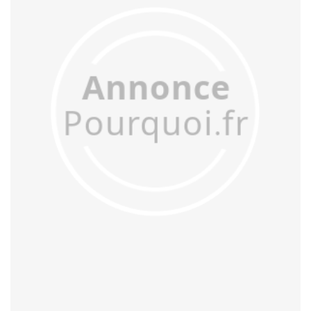
acculer
acculturer
accumuler
accuser
acétifier
acétyler
achalander
achaler
acharner
acheminer
achopper
achromatiser
acidifier
aciduler
acoquiner
acquitter