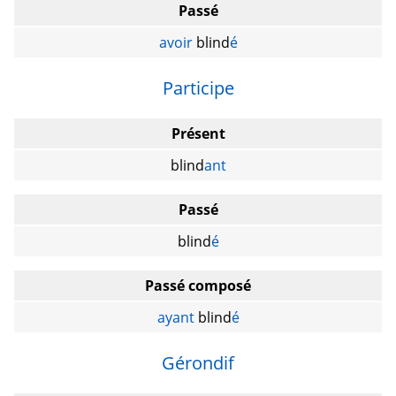
Passé
avoir
blind
é
Participe
Présent
blind
ant
Passé
blind
é
Passé composé
ayant
blind
é
Gérondif