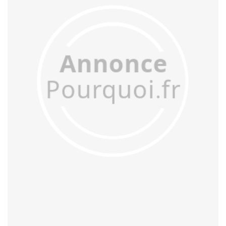
acculer
acculturer
accumuler
accuser
acétifier
acétyler
achalander
achaler
acharner
acheminer
achopper
achromatiser
acidifier
aciduler
acoquiner
acquitter