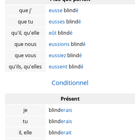
que j'
eusse
blind
é
que tu
eusses
blind
é
qu'il, qu'elle
eût
blind
é
que nous
eussions
blind
é
que vous
eussiez
blind
é
qu'ils, qu'elles
eussent
blind
é
Conditionnel
Présent
je
blind
erais
tu
blind
erais
il, elle
blind
erait