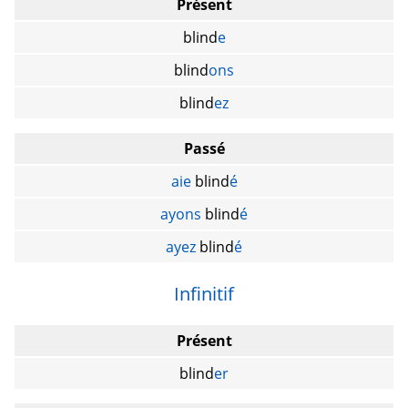
Présent
blind
e
blind
ons
blind
ez
Passé
aie
blind
é
ayons
blind
é
ayez
blind
é
Infinitif
Présent
blind
er