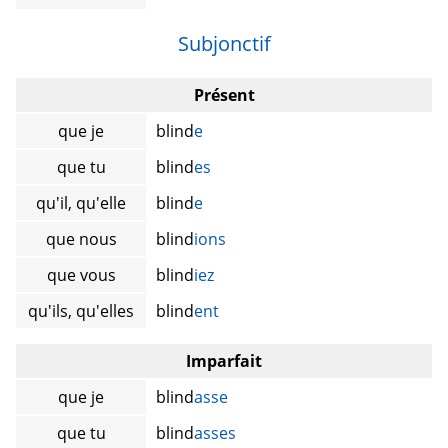
Subjonctif
Présent
que je
blind
e
que tu
blind
es
qu'il, qu'elle
blind
e
que nous
blind
ions
que vous
blind
iez
qu'ils, qu'elles
blind
ent
Imparfait
que je
blind
asse
que tu
blind
asses