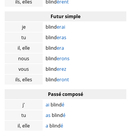
ils, elles
blind
èrent
Futur simple
je
blind
erai
tu
blind
eras
il, elle
blind
era
nous
blind
erons
vous
blind
erez
ils, elles
blind
eront
Passé composé
j'
ai
blind
é
tu
as
blind
é
il, elle
a
blind
é