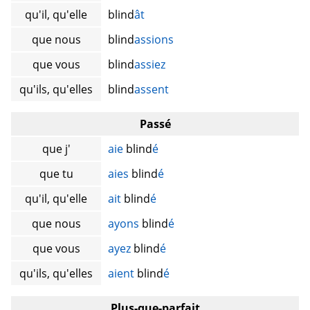
qu'il, qu'elle
blind
ât
que nous
blind
assions
que vous
blind
assiez
qu'ils, qu'elles
blind
assent
Passé
que j'
aie
blind
é
que tu
aies
blind
é
qu'il, qu'elle
ait
blind
é
que nous
ayons
blind
é
que vous
ayez
blind
é
qu'ils, qu'elles
aient
blind
é
Plus-que-parfait