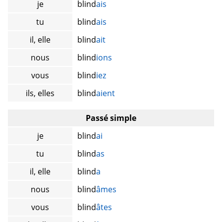
je
blind
ais
tu
blind
ais
il, elle
blind
ait
nous
blind
ions
vous
blind
iez
ils, elles
blind
aient
Passé simple
je
blind
ai
tu
blind
as
il, elle
blind
a
nous
blind
âmes
vous
blind
âtes