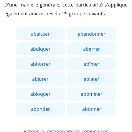
D'une manière générale, cette particularité s'applique
er
également aux verbes du 1
groupe suivants :
abaisser
abandonner
abdiquer
aberrer
abhorrer
abîmer
abjurer
ablater
abloquer
abominer
abonder
abonner
aborder
aboucher
Retour au dictionnaire de conjugaison