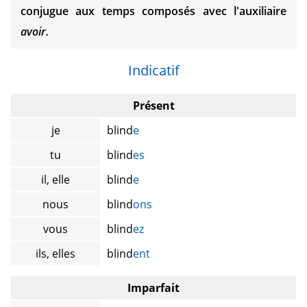
conjugue aux temps composés avec l'auxiliaire
avoir.
Indicatif
Présent
je
blind
e
tu
blind
es
il, elle
blind
e
nous
blind
ons
vous
blind
ez
ils, elles
blind
ent
Imparfait