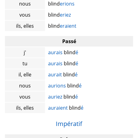
nous
blind
erions
vous
blind
eriez
ils, elles
blind
eraient
Passé
j'
aurais
blind
é
tu
aurais
blind
é
il, elle
aurait
blind
é
nous
aurions
blind
é
vous
auriez
blind
é
ils, elles
auraient
blind
é
Impératif