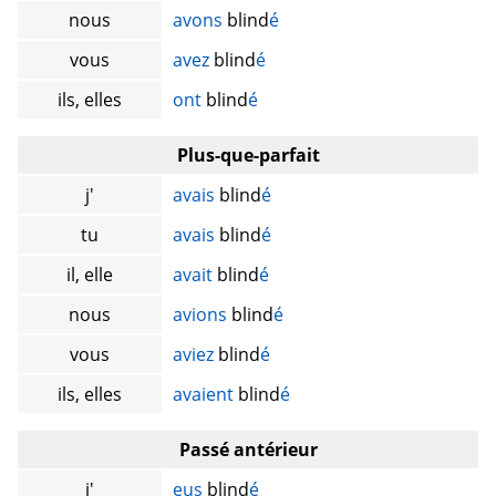
nous
avons
blind
é
vous
avez
blind
é
ils, elles
ont
blind
é
Plus-que-parfait
j'
avais
blind
é
tu
avais
blind
é
il, elle
avait
blind
é
nous
avions
blind
é
vous
aviez
blind
é
ils, elles
avaient
blind
é
Passé antérieur
j'
eus
blind
é