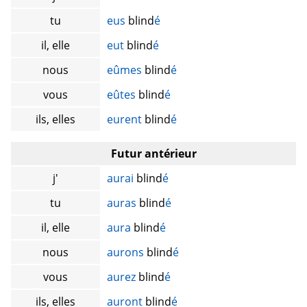
tu
eus
blind
é
il, elle
eut
blind
é
nous
eûmes
blind
é
vous
eûtes
blind
é
ils, elles
eurent
blind
é
Futur antérieur
j'
aurai
blind
é
tu
auras
blind
é
il, elle
aura
blind
é
nous
aurons
blind
é
vous
aurez
blind
é
ils, elles
auront
blind
é