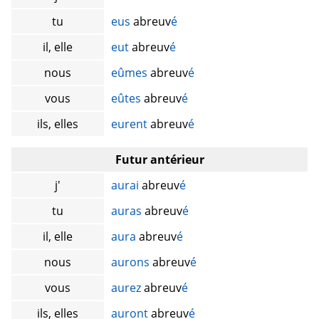
tu
eus
abreuv
é
il, elle
eut
abreuv
é
nous
eûmes
abreuv
é
vous
eûtes
abreuv
é
ils, elles
eurent
abreuv
é
Futur antérieur
j'
aurai
abreuv
é
tu
auras
abreuv
é
il, elle
aura
abreuv
é
nous
aurons
abreuv
é
vous
aurez
abreuv
é
ils, elles
auront
abreuv
é