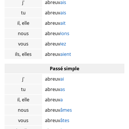
j'
abreuv
ais
tu
abreuv
ais
il, elle
abreuv
ait
nous
abreuv
ions
vous
abreuv
iez
ils, elles
abreuv
aient
Passé simple
j'
abreuv
ai
tu
abreuv
as
il, elle
abreuv
a
nous
abreuv
âmes
vous
abreuv
âtes