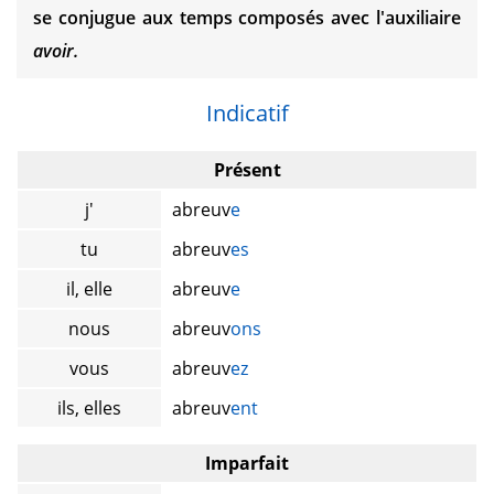
se conjugue aux temps composés avec l'auxiliaire
avoir.
Indicatif
Présent
j'
abreuv
e
tu
abreuv
es
il, elle
abreuv
e
nous
abreuv
ons
vous
abreuv
ez
ils, elles
abreuv
ent
Imparfait