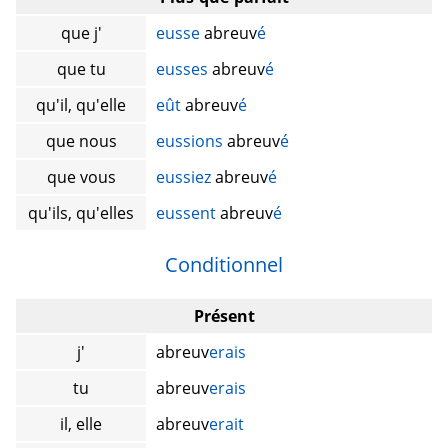
que j'
eusse
abreuv
é
que tu
eusses
abreuv
é
qu'il, qu'elle
eût
abreuv
é
que nous
eussions
abreuv
é
que vous
eussiez
abreuv
é
qu'ils, qu'elles
eussent
abreuv
é
Conditionnel
Présent
j'
abreuv
erais
tu
abreuv
erais
il, elle
abreuv
erait