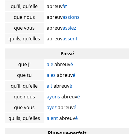
qu'il, qu'elle
abreuv
ât
que nous
abreuv
assions
que vous
abreuv
assiez
qu'ils, qu'elles
abreuv
assent
Passé
que j'
aie
abreuv
é
que tu
aies
abreuv
é
qu'il, qu'elle
ait
abreuv
é
que nous
ayons
abreuv
é
que vous
ayez
abreuv
é
qu'ils, qu'elles
aient
abreuv
é
Plus-que-parfait