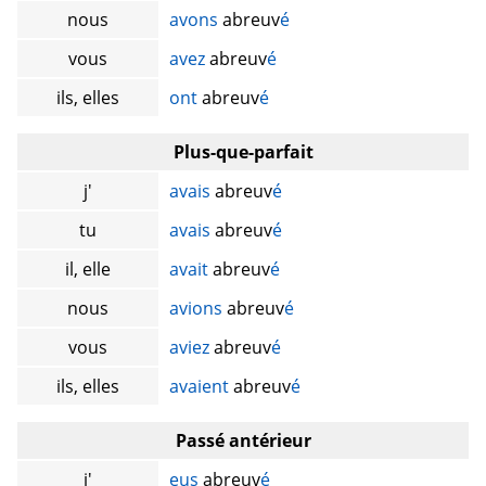
nous
avons
abreuv
é
vous
avez
abreuv
é
ils, elles
ont
abreuv
é
Plus-que-parfait
j'
avais
abreuv
é
tu
avais
abreuv
é
il, elle
avait
abreuv
é
nous
avions
abreuv
é
vous
aviez
abreuv
é
ils, elles
avaient
abreuv
é
Passé antérieur
j'
eus
abreuv
é