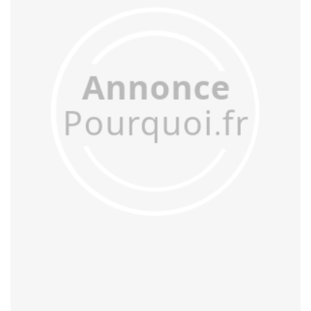
acculturer
accumuler
accuser
acétifier
acétyler
achalander
achaler
acharner
acheminer
achopper
achromatiser
acidifier
aciduler
acoquiner
acquitter
acter