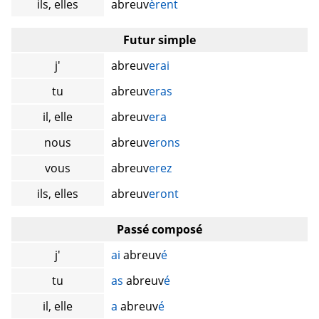
ils, elles
abreuv
èrent
Futur simple
j'
abreuv
erai
tu
abreuv
eras
il, elle
abreuv
era
nous
abreuv
erons
vous
abreuv
erez
ils, elles
abreuv
eront
Passé composé
j'
ai
abreuv
é
tu
as
abreuv
é
il, elle
a
abreuv
é