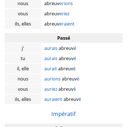
nous
abreuv
erions
vous
abreuv
eriez
ils, elles
abreuv
eraient
Passé
j'
aurais
abreuv
é
tu
aurais
abreuv
é
il, elle
aurait
abreuv
é
nous
aurions
abreuv
é
vous
auriez
abreuv
é
ils, elles
auraient
abreuv
é
Impératif