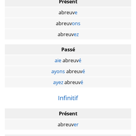
Présent
abreuv
e
abreuv
ons
abreuv
ez
Passé
aie
abreuv
é
ayons
abreuv
é
ayez
abreuv
é
Infinitif
Présent
abreuv
er