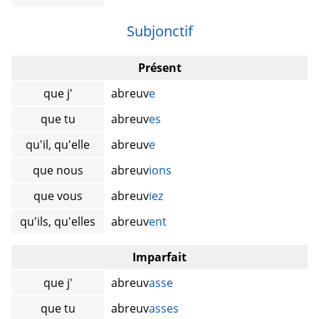
Subjonctif
Présent
que j'
abreuv
e
que tu
abreuv
es
qu'il, qu'elle
abreuv
e
que nous
abreuv
ions
que vous
abreuv
iez
qu'ils, qu'elles
abreuv
ent
Imparfait
que j'
abreuv
asse
que tu
abreuv
asses