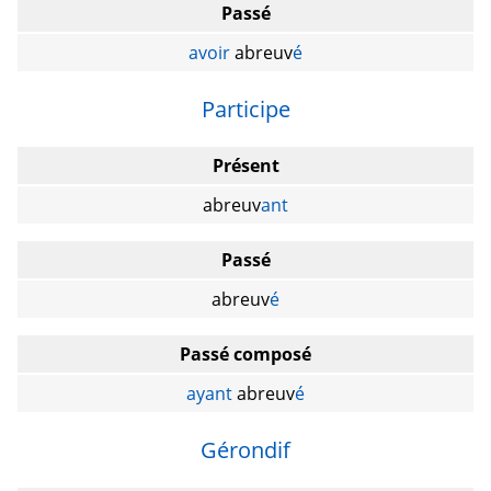
Passé
avoir
abreuv
é
Participe
Présent
abreuv
ant
Passé
abreuv
é
Passé composé
ayant
abreuv
é
Gérondif