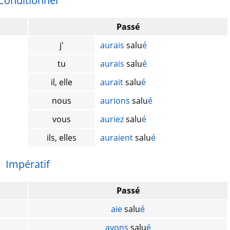
Conditionnel
Passé
j'
aurais
salu
é
tu
aurais
salu
é
il, elle
aurait
salu
é
nous
aurions
salu
é
vous
auriez
salu
é
ils, elles
auraient
salu
é
Impératif
Passé
aie
salu
é
ayons
salu
é