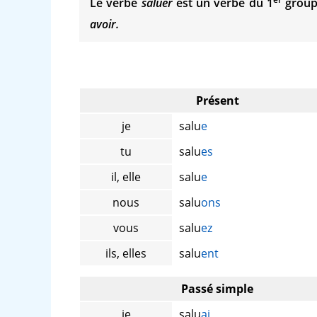
Le verbe
saluer
est un verbe du 1
groupe
avoir.
Présent
je
salu
e
tu
salu
es
il, elle
salu
e
nous
salu
ons
vous
salu
ez
ils, elles
salu
ent
Passé simple
je
salu
ai