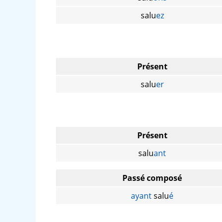
salu
ez
Présent
salu
er
Présent
salu
ant
Passé composé
ayant
salu
é