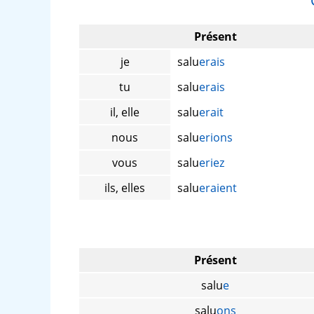
Présent
je
salu
erais
tu
salu
erais
il, elle
salu
erait
nous
salu
erions
vous
salu
eriez
ils, elles
salu
eraient
Présent
salu
e
salu
ons