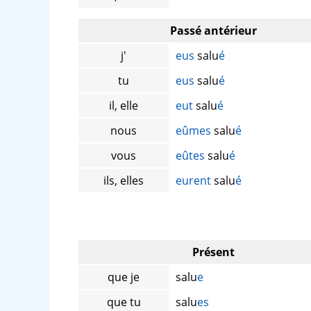
Passé antérieur
j'
eus
salu
é
tu
eus
salu
é
il, elle
eut
salu
é
nous
eûmes
salu
é
vous
eûtes
salu
é
ils, elles
eurent
salu
é
Présent
que je
salu
e
que tu
salu
es