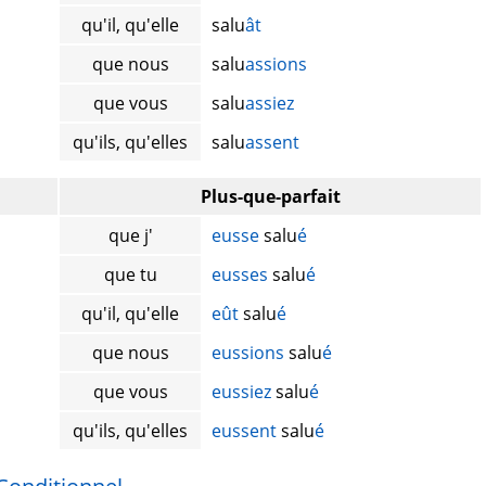
qu'il, qu'elle
salu
ât
que nous
salu
assions
que vous
salu
assiez
qu'ils, qu'elles
salu
assent
Plus-que-parfait
que j'
eusse
salu
é
que tu
eusses
salu
é
qu'il, qu'elle
eût
salu
é
que nous
eussions
salu
é
que vous
eussiez
salu
é
qu'ils, qu'elles
eussent
salu
é