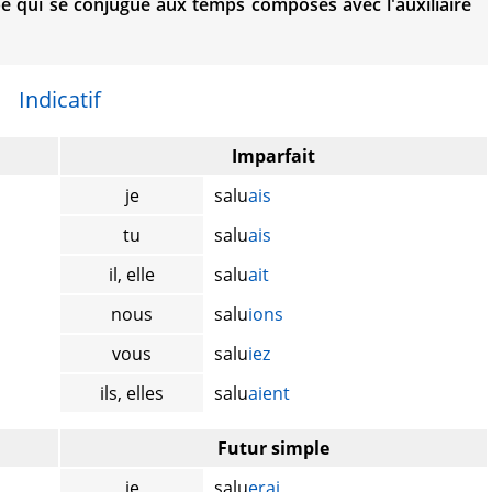
 qui se conjugue aux temps composés avec l'auxiliaire
Indicatif
Imparfait
je
salu
ais
tu
salu
ais
il, elle
salu
ait
nous
salu
ions
vous
salu
iez
ils, elles
salu
aient
Futur simple
je
salu
erai