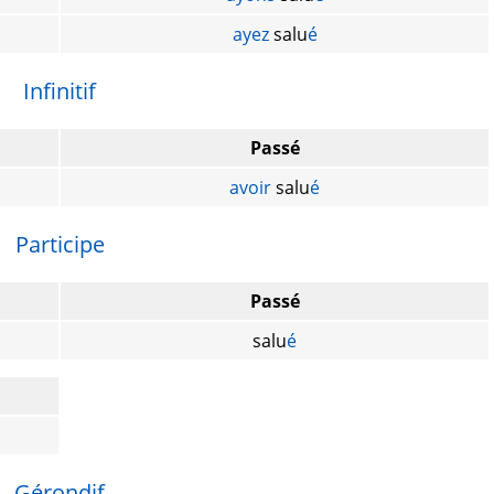
ayez
salu
é
Infinitif
Passé
avoir
salu
é
Participe
Passé
salu
é
Gérondif