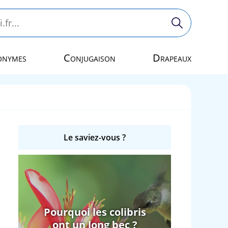
onymes
Conjugaison
Drapeaux
Le saviez-vous ?
Pourquoi les colibris
ont un long bec ?