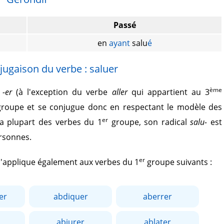
Passé
en
ayant
salu
é
jugaison du verbe : saluer
ème
r
-er
(à l'exception du verbe
aller
qui appartient au 3
roupe et se conjugue donc en respectant le modèle des
er
a plupart des verbes du 1
groupe, son radical
salu-
est
ersonnes.
er
 s'applique également aux verbes du 1
groupe suivants :
er
abdiquer
aberrer
abjurer
ablater