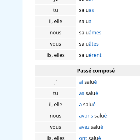
tu
salu
as
il, elle
salu
a
nous
salu
âmes
vous
salu
âtes
ils, elles
salu
èrent
Passé composé
j'
ai
salu
é
tu
as
salu
é
il, elle
a
salu
é
nous
avons
salu
é
vous
avez
salu
é
ils, elles
ont
salu
é