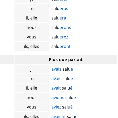
tu
salu
eras
il, elle
salu
era
nous
salu
erons
vous
salu
erez
ils, elles
salu
eront
Plus-que-parfait
j'
avais
salu
é
tu
avais
salu
é
il, elle
avait
salu
é
nous
avions
salu
é
vous
aviez
salu
é
ils, elles
avaient
salu
é