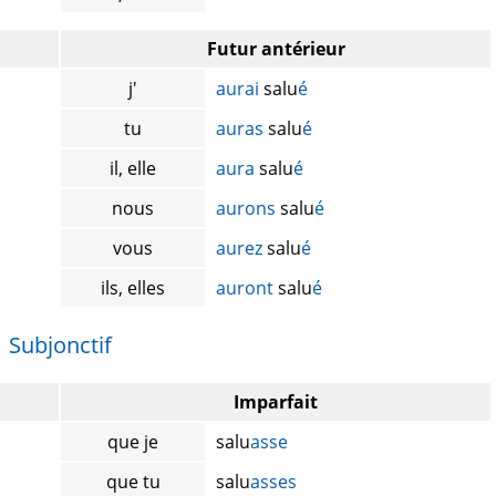
Futur antérieur
j'
aurai
salu
é
tu
auras
salu
é
il, elle
aura
salu
é
nous
aurons
salu
é
vous
aurez
salu
é
ils, elles
auront
salu
é
Subjonctif
Imparfait
que je
salu
asse
que tu
salu
asses