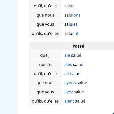
qu'il, qu'elle
salu
e
que nous
salu
ions
que vous
salu
iez
qu'ils, qu'elles
salu
ent
Passé
que j'
aie
salu
é
que tu
aies
salu
é
qu'il, qu'elle
ait
salu
é
que nous
ayons
salu
é
que vous
ayez
salu
é
qu'ils, qu'elles
aient
salu
é