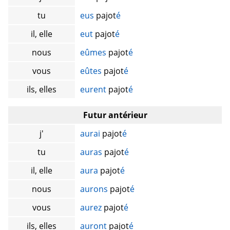
tu
eus
pajot
é
il, elle
eut
pajot
é
nous
eûmes
pajot
é
vous
eûtes
pajot
é
ils, elles
eurent
pajot
é
Futur antérieur
j'
aurai
pajot
é
tu
auras
pajot
é
il, elle
aura
pajot
é
nous
aurons
pajot
é
vous
aurez
pajot
é
ils, elles
auront
pajot
é