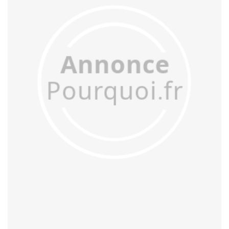
acculer
acculturer
accumuler
accuser
acétifier
acétyler
achalander
achaler
acharner
acheminer
achopper
achromatiser
acidifier
aciduler
acoquiner
acquitter