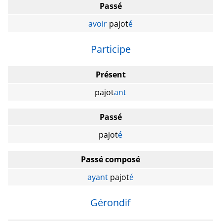
Passé
avoir
pajot
é
Participe
Présent
pajot
ant
Passé
pajot
é
Passé composé
ayant
pajot
é
Gérondif