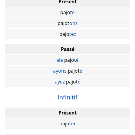
Présent
pajot
e
pajot
ons
pajot
ez
Passé
aie
pajot
é
ayons
pajot
é
ayez
pajot
é
Infinitif
Présent
pajot
er