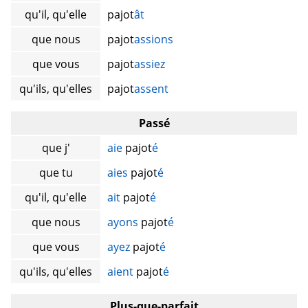
qu'il, qu'elle
pajot
ât
que nous
pajot
assions
que vous
pajot
assiez
qu'ils, qu'elles
pajot
assent
Passé
que j'
aie
pajot
é
que tu
aies
pajot
é
qu'il, qu'elle
ait
pajot
é
que nous
ayons
pajot
é
que vous
ayez
pajot
é
qu'ils, qu'elles
aient
pajot
é
Plus-que-parfait