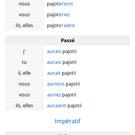
nous
pajot
erions
vous
pajot
eriez
ils, elles
pajot
eraient
Passé
j'
aurais
pajot
é
tu
aurais
pajot
é
il, elle
aurait
pajot
é
nous
aurions
pajot
é
vous
auriez
pajot
é
ils, elles
auraient
pajot
é
Impératif