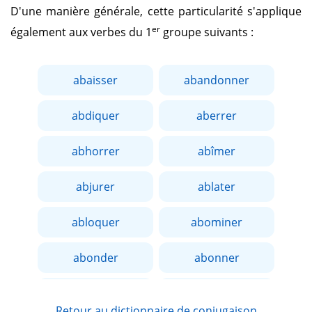
D'une manière générale, cette particularité s'applique
er
également aux verbes du 1
groupe suivants :
abaisser
abandonner
abdiquer
aberrer
abhorrer
abîmer
abjurer
ablater
abloquer
abominer
abonder
abonner
aborder
aboucher
Retour au dictionnaire de conjugaison