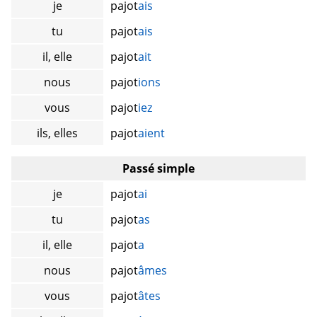
je
pajot
ais
tu
pajot
ais
il, elle
pajot
ait
nous
pajot
ions
vous
pajot
iez
ils, elles
pajot
aient
Passé simple
je
pajot
ai
tu
pajot
as
il, elle
pajot
a
nous
pajot
âmes
vous
pajot
âtes