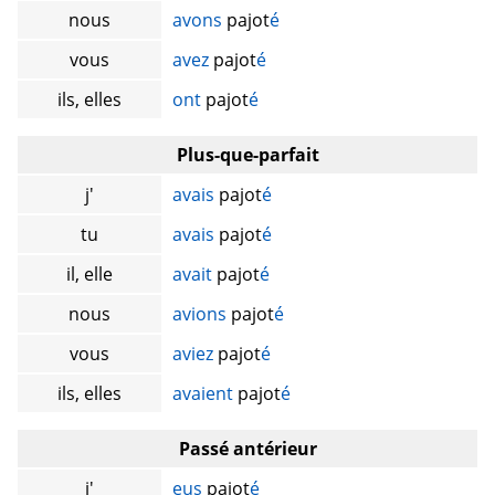
nous
avons
pajot
é
vous
avez
pajot
é
ils, elles
ont
pajot
é
Plus-que-parfait
j'
avais
pajot
é
tu
avais
pajot
é
il, elle
avait
pajot
é
nous
avions
pajot
é
vous
aviez
pajot
é
ils, elles
avaient
pajot
é
Passé antérieur
j'
eus
pajot
é