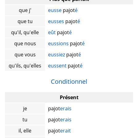
que j'
eusse
pajot
é
que tu
eusses
pajot
é
qu'il, qu'elle
eût
pajot
é
que nous
eussions
pajot
é
que vous
eussiez
pajot
é
qu'ils, qu'elles
eussent
pajot
é
Conditionnel
Présent
je
pajot
erais
tu
pajot
erais
il, elle
pajot
erait