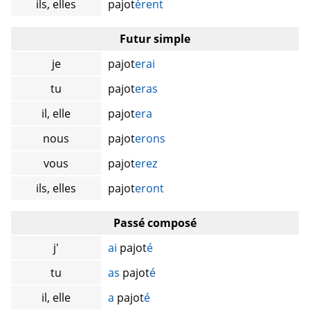
ils, elles
pajot
èrent
Futur simple
je
pajot
erai
tu
pajot
eras
il, elle
pajot
era
nous
pajot
erons
vous
pajot
erez
ils, elles
pajot
eront
Passé composé
j'
ai
pajot
é
tu
as
pajot
é
il, elle
a
pajot
é