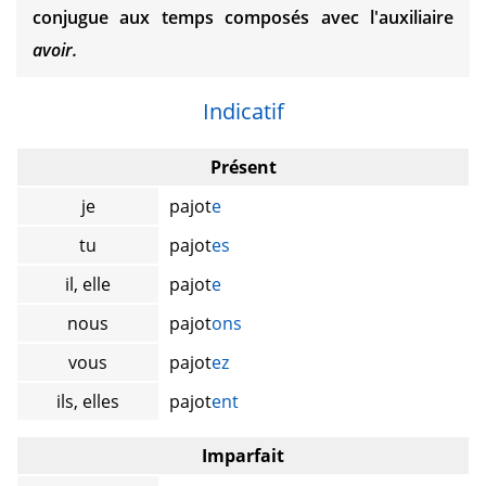
conjugue aux temps composés avec l'auxiliaire
avoir.
Indicatif
Présent
je
pajot
e
tu
pajot
es
il, elle
pajot
e
nous
pajot
ons
vous
pajot
ez
ils, elles
pajot
ent
Imparfait