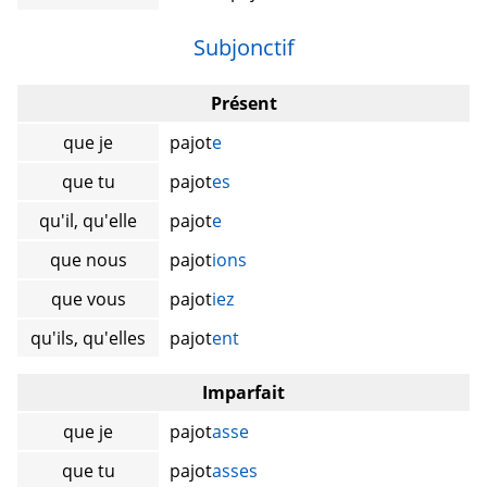
Subjonctif
Présent
que je
pajot
e
que tu
pajot
es
qu'il, qu'elle
pajot
e
que nous
pajot
ions
que vous
pajot
iez
qu'ils, qu'elles
pajot
ent
Imparfait
que je
pajot
asse
que tu
pajot
asses