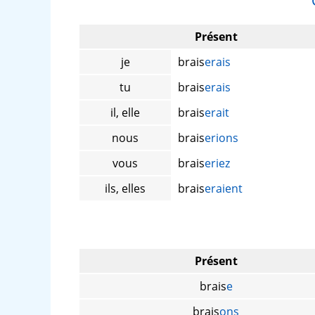
Présent
je
brais
erais
tu
brais
erais
il, elle
brais
erait
nous
brais
erions
vous
brais
eriez
ils, elles
brais
eraient
Présent
brais
e
brais
ons