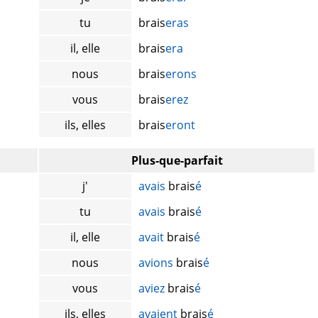
tu
brais
eras
il, elle
brais
era
nous
brais
erons
vous
brais
erez
ils, elles
brais
eront
Plus-que-parfait
j'
avais
brais
é
tu
avais
brais
é
il, elle
avait
brais
é
nous
avions
brais
é
vous
aviez
brais
é
ils, elles
avaient
brais
é