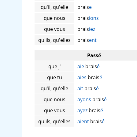
qu'il, qu'elle
brais
e
que nous
brais
ions
que vous
brais
iez
qu'ils, qu'elles
brais
ent
Passé
que j'
aie
brais
é
que tu
aies
brais
é
qu'il, qu'elle
ait
brais
é
que nous
ayons
brais
é
que vous
ayez
brais
é
qu'ils, qu'elles
aient
brais
é