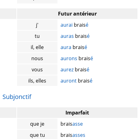
Futur antérieur
j'
aurai
brais
é
tu
auras
brais
é
il, elle
aura
brais
é
nous
aurons
brais
é
vous
aurez
brais
é
ils, elles
auront
brais
é
Subjonctif
Imparfait
que je
brais
asse
que tu
brais
asses