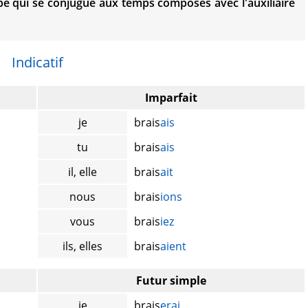
e qui se conjugue aux temps composés avec l'auxiliaire
Indicatif
Imparfait
je
brais
ais
tu
brais
ais
il, elle
brais
ait
nous
brais
ions
vous
brais
iez
ils, elles
brais
aient
Futur simple
je
brais
erai