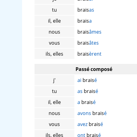
tu
brais
as
il, elle
brais
a
nous
brais
âmes
vous
brais
âtes
ils, elles
brais
èrent
Passé composé
j'
ai
brais
é
tu
as
brais
é
il, elle
a
brais
é
nous
avons
brais
é
vous
avez
brais
é
ils, elles
ont
brais
é