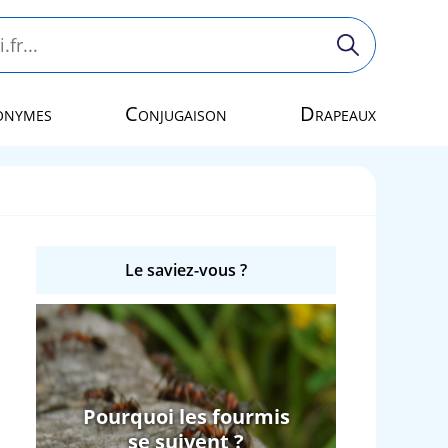
onymes
Conjugaison
Drapeaux
Le saviez-vous ?
Pourquoi les fourmis
se suivent ?