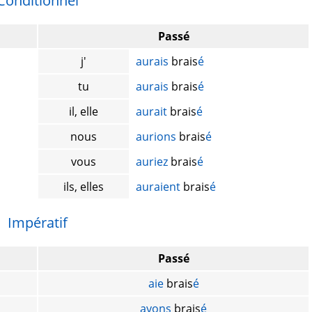
Conditionnel
Passé
j'
aurais
brais
é
tu
aurais
brais
é
il, elle
aurait
brais
é
nous
aurions
brais
é
vous
auriez
brais
é
ils, elles
auraient
brais
é
Impératif
Passé
aie
brais
é
ayons
brais
é