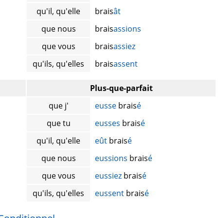
qu'il, qu'elle
brais
ât
que nous
brais
assions
que vous
brais
assiez
qu'ils, qu'elles
brais
assent
Plus-que-parfait
que j'
eusse
brais
é
que tu
eusses
brais
é
qu'il, qu'elle
eût
brais
é
que nous
eussions
brais
é
que vous
eussiez
brais
é
qu'ils, qu'elles
eussent
brais
é