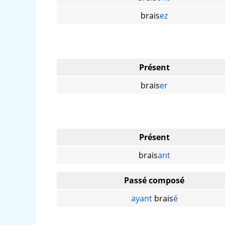
brais
ez
Présent
brais
er
Présent
brais
ant
Passé composé
ayant
brais
é