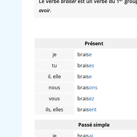
Le verbe
braiser
est un verbe du 1
group
avoir.
Présent
je
brais
e
tu
brais
es
il, elle
brais
e
nous
brais
ons
vous
brais
ez
ils, elles
brais
ent
Passé simple
je
brais
ai