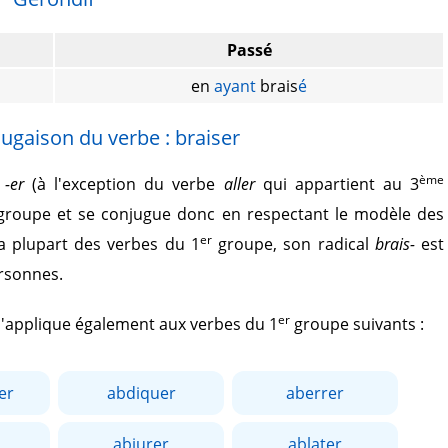
Passé
en
ayant
brais
é
ugaison du verbe : braiser
ème
r
-er
(à l'exception du verbe
aller
qui appartient au 3
roupe et se conjugue donc en respectant le modèle des
er
 plupart des verbes du 1
groupe, son radical
brais-
est
ersonnes.
er
 s'applique également aux verbes du 1
groupe suivants :
er
abdiquer
aberrer
abjurer
ablater