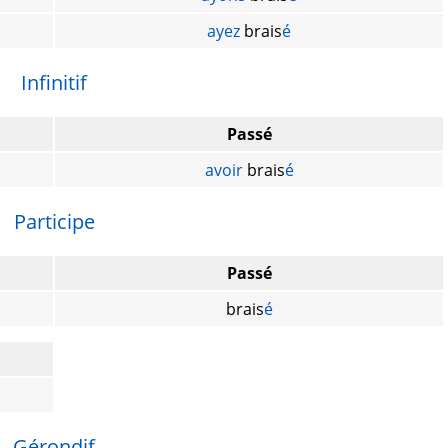
ayez
brais
é
Infinitif
Passé
avoir
brais
é
Participe
Passé
brais
é
Gérondif