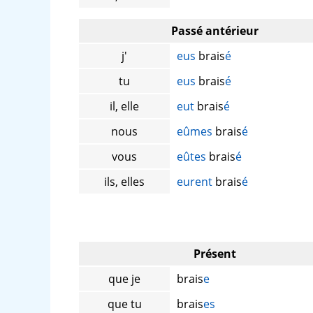
Passé antérieur
j'
eus
brais
é
tu
eus
brais
é
il, elle
eut
brais
é
nous
eûmes
brais
é
vous
eûtes
brais
é
ils, elles
eurent
brais
é
Présent
que je
brais
e
que tu
brais
es