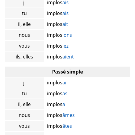
j'
implos
ais
tu
implos
ais
il, elle
implos
ait
nous
implos
ions
vous
implos
iez
ils, elles
implos
aient
Passé simple
j'
implos
ai
tu
implos
as
il, elle
implos
a
nous
implos
âmes
vous
implos
âtes