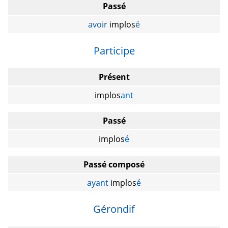
Passé
avoir
implos
é
Participe
Présent
implos
ant
Passé
implos
é
Passé composé
ayant
implos
é
Gérondif