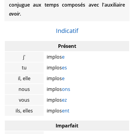
conjugue aux temps composés avec l'auxiliaire
avoir.
Indicatif
Présent
j'
implos
e
tu
implos
es
il, elle
implos
e
nous
implos
ons
vous
implos
ez
ils, elles
implos
ent
Imparfait