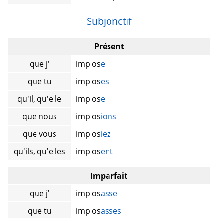
Subjonctif
Présent
que j'
implos
e
que tu
implos
es
qu'il, qu'elle
implos
e
que nous
implos
ions
que vous
implos
iez
qu'ils, qu'elles
implos
ent
Imparfait
que j'
implos
asse
que tu
implos
asses