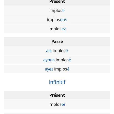
Présent
implos
e
implos
ons
implos
ez
Passé
aie
implos
é
ayons
implos
é
ayez
implos
é
Infinitif
Présent
implos
er