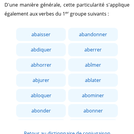
D'une manière générale, cette particularité s'applique
er
également aux verbes du 1
groupe suivants :
abaisser
abandonner
abdiquer
aberrer
abhorrer
abîmer
abjurer
ablater
abloquer
abominer
abonder
abonner
aborder
aboucher
Retour au dictionnaire de conjugaison