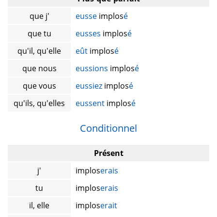
que j'
eusse
implos
é
que tu
eusses
implos
é
qu'il, qu'elle
eût
implos
é
que nous
eussions
implos
é
que vous
eussiez
implos
é
qu'ils, qu'elles
eussent
implos
é
Conditionnel
Présent
j'
implos
erais
tu
implos
erais
il, elle
implos
erait