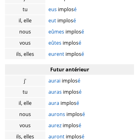
tu
eus
implos
é
il, elle
eut
implos
é
nous
eûmes
implos
é
vous
eûtes
implos
é
ils, elles
eurent
implos
é
Futur antérieur
j'
aurai
implos
é
tu
auras
implos
é
il, elle
aura
implos
é
nous
aurons
implos
é
vous
aurez
implos
é
ils, elles
auront
implos
é