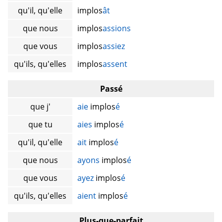
qu'il, qu'elle
implos
ât
que nous
implos
assions
que vous
implos
assiez
qu'ils, qu'elles
implos
assent
Passé
que j'
aie
implos
é
que tu
aies
implos
é
qu'il, qu'elle
ait
implos
é
que nous
ayons
implos
é
que vous
ayez
implos
é
qu'ils, qu'elles
aient
implos
é
Plus-que-parfait