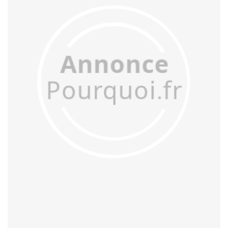
acculer
acculturer
accumuler
accuser
acétifier
acétyler
achalander
achaler
acharner
acheminer
achopper
achromatiser
acidifier
aciduler
acoquiner
acquitter