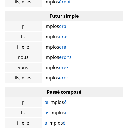
ils, elles
implos
èrent
Futur simple
j'
implos
erai
tu
implos
eras
il, elle
implos
era
nous
implos
erons
vous
implos
erez
ils, elles
implos
eront
Passé composé
j'
ai
implos
é
tu
as
implos
é
il, elle
a
implos
é