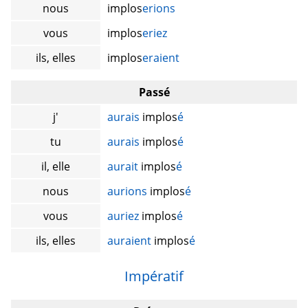
nous
implos
erions
vous
implos
eriez
ils, elles
implos
eraient
Passé
j'
aurais
implos
é
tu
aurais
implos
é
il, elle
aurait
implos
é
nous
aurions
implos
é
vous
auriez
implos
é
ils, elles
auraient
implos
é
Impératif