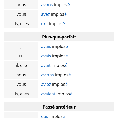
nous
avons
implos
é
vous
avez
implos
é
ils, elles
ont
implos
é
Plus-que-parfait
j'
avais
implos
é
tu
avais
implos
é
il, elle
avait
implos
é
nous
avions
implos
é
vous
aviez
implos
é
ils, elles
avaient
implos
é
Passé antérieur
j'
eus
implos
é