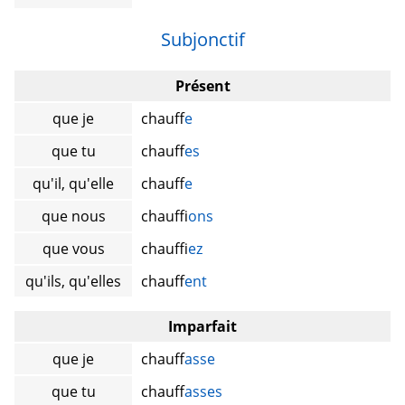
Subjonctif
Présent
que je
chauff
e
que tu
chauff
es
qu'il, qu'elle
chauff
e
que nous
chauff
ions
que vous
chauff
iez
qu'ils, qu'elles
chauff
ent
Imparfait
que je
chauff
asse
que tu
chauff
asses