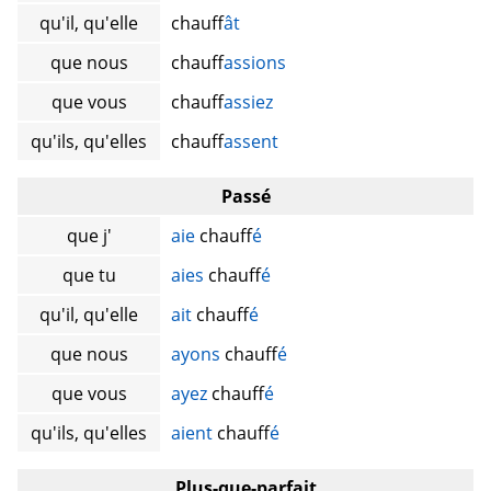
qu'il, qu'elle
chauff
ât
que nous
chauff
assions
que vous
chauff
assiez
qu'ils, qu'elles
chauff
assent
Passé
que j'
aie
chauff
é
que tu
aies
chauff
é
qu'il, qu'elle
ait
chauff
é
que nous
ayons
chauff
é
que vous
ayez
chauff
é
qu'ils, qu'elles
aient
chauff
é
Plus-que-parfait