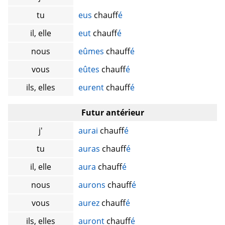
tu
eus
chauff
é
il, elle
eut
chauff
é
nous
eûmes
chauff
é
vous
eûtes
chauff
é
ils, elles
eurent
chauff
é
Futur antérieur
j'
aurai
chauff
é
tu
auras
chauff
é
il, elle
aura
chauff
é
nous
aurons
chauff
é
vous
aurez
chauff
é
ils, elles
auront
chauff
é