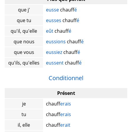
que j'
eusse
chauff
é
que tu
eusses
chauff
é
qu'il, qu'elle
eût
chauff
é
que nous
eussions
chauff
é
que vous
eussiez
chauff
é
qu'ils, qu'elles
eussent
chauff
é
Conditionnel
Présent
je
chauff
erais
tu
chauff
erais
il, elle
chauff
erait