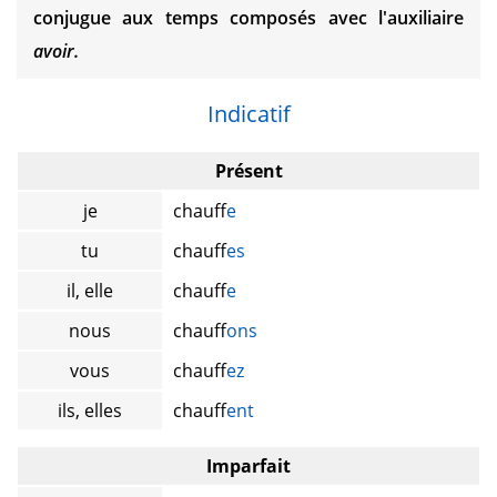
conjugue aux temps composés avec l'auxiliaire
avoir.
Indicatif
Présent
je
chauff
e
tu
chauff
es
il, elle
chauff
e
nous
chauff
ons
vous
chauff
ez
ils, elles
chauff
ent
Imparfait