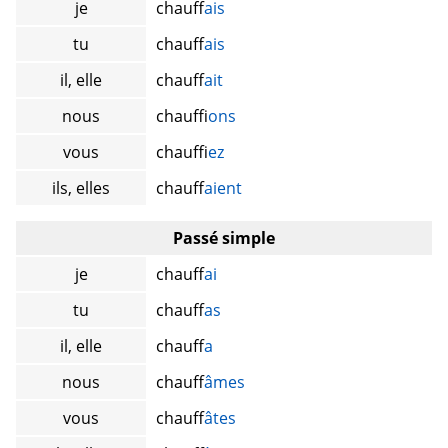
je
chauff
ais
tu
chauff
ais
il, elle
chauff
ait
nous
chauff
ions
vous
chauff
iez
ils, elles
chauff
aient
Passé simple
je
chauff
ai
tu
chauff
as
il, elle
chauff
a
nous
chauff
âmes
vous
chauff
âtes