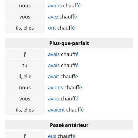
nous
avons
chauff
é
vous
avez
chauff
é
ils, elles
ont
chauff
é
Plus-que-parfait
j'
avais
chauff
é
tu
avais
chauff
é
il, elle
avait
chauff
é
nous
avions
chauff
é
vous
aviez
chauff
é
ils, elles
avaient
chauff
é
Passé antérieur
j'
eus
chauff
é