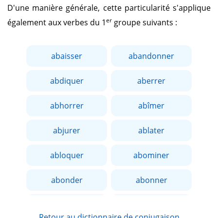
D'une manière générale, cette particularité s'applique
er
également aux verbes du 1
groupe suivants :
abaisser
abandonner
abdiquer
aberrer
abhorrer
abîmer
abjurer
ablater
abloquer
abominer
abonder
abonner
aborder
aboucher
Retour au dictionnaire de conjugaison