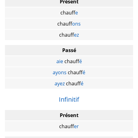
Présent
chauff
e
chauff
ons
chauff
ez
Passé
aie
chauff
é
ayons
chauff
é
ayez
chauff
é
Infinitif
Présent
chauff
er