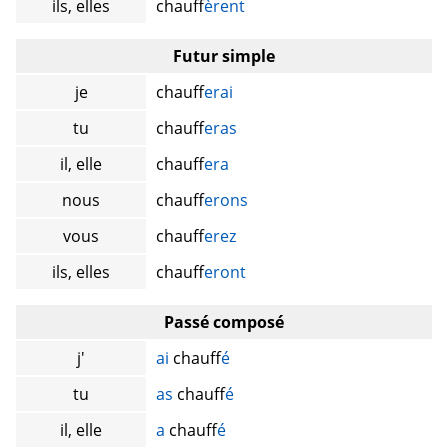
ils, elles
chauff
èrent
Futur simple
je
chauff
erai
tu
chauff
eras
il, elle
chauff
era
nous
chauff
erons
vous
chauff
erez
ils, elles
chauff
eront
Passé composé
j'
ai
chauff
é
tu
as
chauff
é
il, elle
a
chauff
é