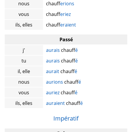
nous
chauff
erions
vous
chauff
eriez
ils, elles
chauff
eraient
Passé
j'
aurais
chauff
é
tu
aurais
chauff
é
il, elle
aurait
chauff
é
nous
aurions
chauff
é
vous
auriez
chauff
é
ils, elles
auraient
chauff
é
Impératif