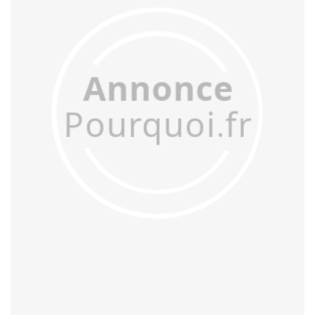
acculer
acculturer
accumuler
accuser
acétifier
acétyler
achalander
achaler
acharner
acheminer
achopper
achromatiser
acidifier
aciduler
acoquiner
acquitter