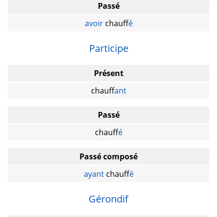
Passé
avoir
chauff
é
Participe
Présent
chauff
ant
Passé
chauff
é
Passé composé
ayant
chauff
é
Gérondif