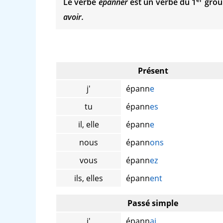
Le verbe
épanner
est un verbe du 1
group
avoir.
Présent
j'
épann
e
tu
épann
es
il, elle
épann
e
nous
épann
ons
vous
épann
ez
ils, elles
épann
ent
Passé simple
j'
épann
ai