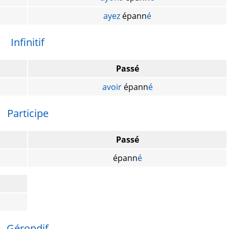
ayez
épann
é
Infinitif
Passé
avoir
épann
é
Participe
Passé
épann
é
Gérondif