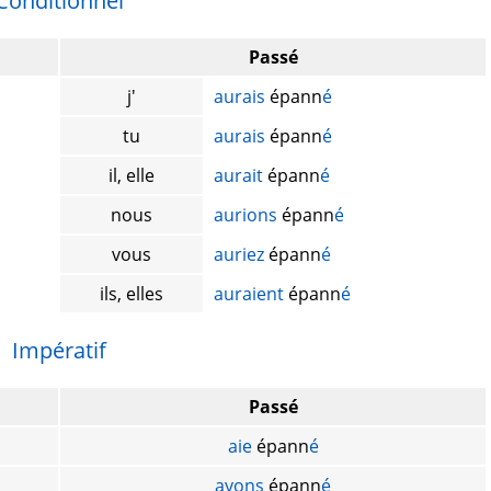
Conditionnel
Passé
j'
aurais
épann
é
tu
aurais
épann
é
il, elle
aurait
épann
é
nous
aurions
épann
é
vous
auriez
épann
é
ils, elles
auraient
épann
é
Impératif
Passé
aie
épann
é
ayons
épann
é