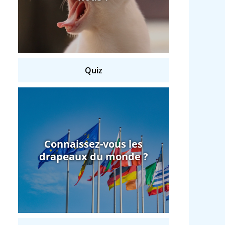
Quiz
Connaissez-vous les
drapeaux du monde ?