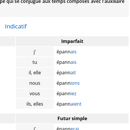
e qui se conjugue aux temps composés avec l'auxiliaire
Indicatif
Imparfait
j'
épann
ais
tu
épann
ais
il, elle
épann
ait
nous
épann
ions
vous
épann
iez
ils, elles
épann
aient
Futur simple
j'
épann
erai