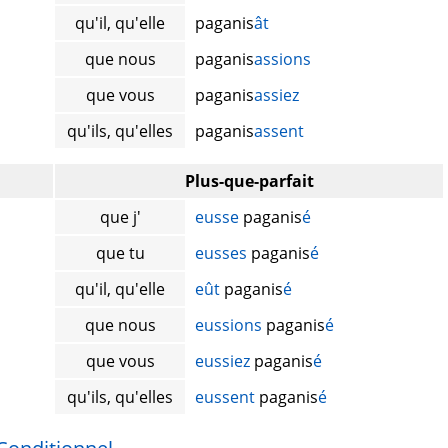
qu'il, qu'elle
paganis
ât
que nous
paganis
assions
que vous
paganis
assiez
qu'ils, qu'elles
paganis
assent
Plus-que-parfait
que j'
eusse
paganis
é
que tu
eusses
paganis
é
qu'il, qu'elle
eût
paganis
é
que nous
eussions
paganis
é
que vous
eussiez
paganis
é
qu'ils, qu'elles
eussent
paganis
é