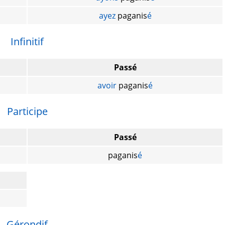
ayez
paganis
é
Infinitif
Passé
avoir
paganis
é
Participe
Passé
paganis
é
Gérondif