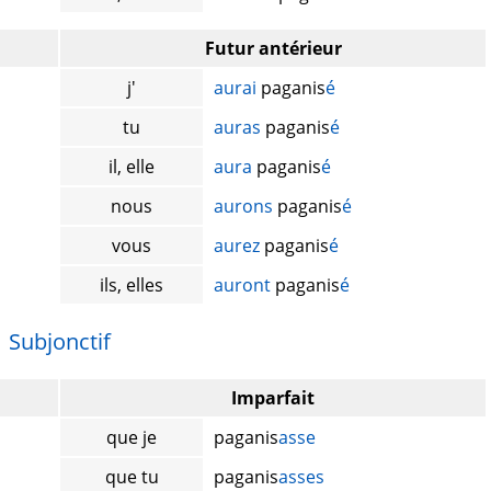
Futur antérieur
j'
aurai
paganis
é
tu
auras
paganis
é
il, elle
aura
paganis
é
nous
aurons
paganis
é
vous
aurez
paganis
é
ils, elles
auront
paganis
é
Subjonctif
Imparfait
que je
paganis
asse
que tu
paganis
asses