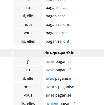
tu
paganis
eras
il, elle
paganis
era
nous
paganis
erons
vous
paganis
erez
ils, elles
paganis
eront
Plus-que-parfait
j'
avais
paganis
é
tu
avais
paganis
é
il, elle
avait
paganis
é
nous
avions
paganis
é
vous
aviez
paganis
é
ils, elles
avaient
paganis
é