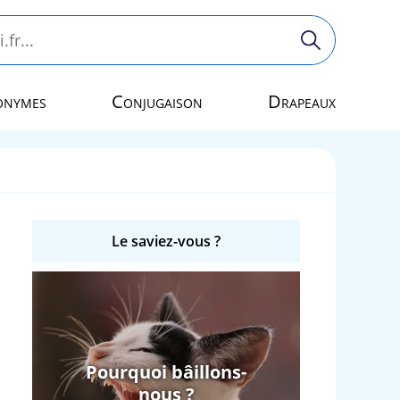
onymes
Conjugaison
Drapeaux
Le saviez-vous ?
Pourquoi bâillons-
nous ?