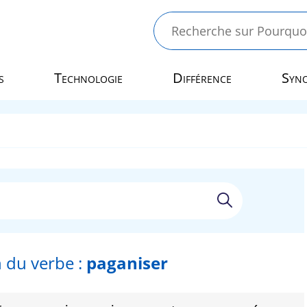
s
Technologie
Différence
Syn
 du verbe :
paganiser
r