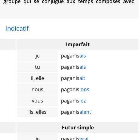
groupe qui se conjugue aux temps composés avec
Indicatif
Imparfait
je
paganis
ais
tu
paganis
ais
il, elle
paganis
ait
nous
paganis
ions
vous
paganis
iez
ils, elles
paganis
aient
Futur simple
je
paganis
erai