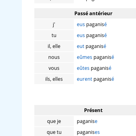
Passé antérieur
j'
eus
paganis
é
tu
eus
paganis
é
il, elle
eut
paganis
é
nous
eûmes
paganis
é
vous
eûtes
paganis
é
ils, elles
eurent
paganis
é
Présent
que je
paganis
e
que tu
paganis
es