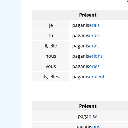
Présent
je
paganis
erais
tu
paganis
erais
il, elle
paganis
erait
nous
paganis
erions
vous
paganis
eriez
ils, elles
paganis
eraient
Présent
paganis
e
paganis
ons