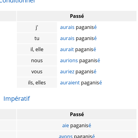
Conditionnel
Passé
j'
aurais
paganis
é
tu
aurais
paganis
é
il, elle
aurait
paganis
é
nous
aurions
paganis
é
vous
auriez
paganis
é
ils, elles
auraient
paganis
é
Impératif
Passé
aie
paganis
é
ayons
paganis
é