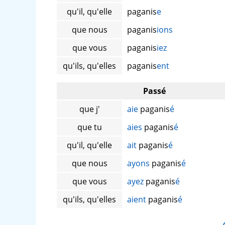
qu'il, qu'elle
paganis
e
que nous
paganis
ions
que vous
paganis
iez
qu'ils, qu'elles
paganis
ent
Passé
que j'
aie
paganis
é
que tu
aies
paganis
é
qu'il, qu'elle
ait
paganis
é
que nous
ayons
paganis
é
que vous
ayez
paganis
é
qu'ils, qu'elles
aient
paganis
é