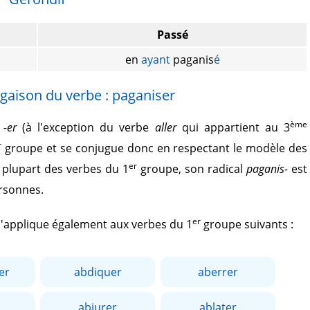
Passé
en
ayant
paganis
é
gaison du verbe : paganiser
ème
r
-er
(à l'exception du verbe
aller
qui appartient au 3
r
groupe et se conjugue donc en respectant le modèle des
er
plupart des verbes du 1
groupe, son radical
paganis-
est
ersonnes.
er
 s'applique également aux verbes du 1
groupe suivants :
er
abdiquer
aberrer
abjurer
ablater