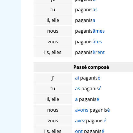
tu
paganis
as
il, elle
paganis
a
nous
paganis
âmes
vous
paganis
âtes
ils, elles
paganis
èrent
Passé composé
j'
ai
paganis
é
tu
as
paganis
é
il, elle
a
paganis
é
nous
avons
paganis
é
vous
avez
paganis
é
ils, elles
ont
paganis
é