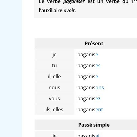
Le verbe
paganiser
est un verbe du 1
l'auxiliaire
avoir.
Présent
je
paganis
e
tu
paganis
es
il, elle
paganis
e
nous
paganis
ons
vous
paganis
ez
ils, elles
paganis
ent
Passé simple
je
paganis
ai