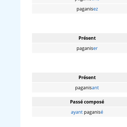
paganis
ez
Présent
paganis
er
Présent
paganis
ant
Passé composé
ayant
paganis
é