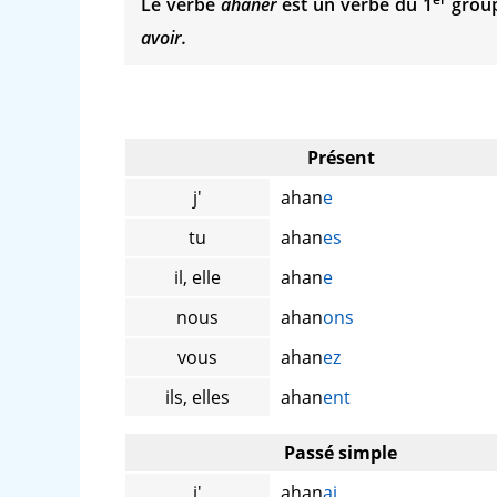
Le verbe
ahaner
est un verbe du 1
group
avoir.
Présent
j'
ahan
e
tu
ahan
es
il, elle
ahan
e
nous
ahan
ons
vous
ahan
ez
ils, elles
ahan
ent
Passé simple
j'
ahan
ai