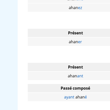
ahan
ez
Présent
ahan
er
Présent
ahan
ant
Passé composé
ayant
ahan
é