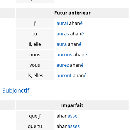
Futur antérieur
j'
aurai
ahan
é
tu
auras
ahan
é
il, elle
aura
ahan
é
nous
aurons
ahan
é
vous
aurez
ahan
é
ils, elles
auront
ahan
é
Subjonctif
Imparfait
que j'
ahan
asse
que tu
ahan
asses