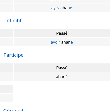
ayez
ahan
é
Infinitif
Passé
avoir
ahan
é
Participe
Passé
ahan
é
Gérondif