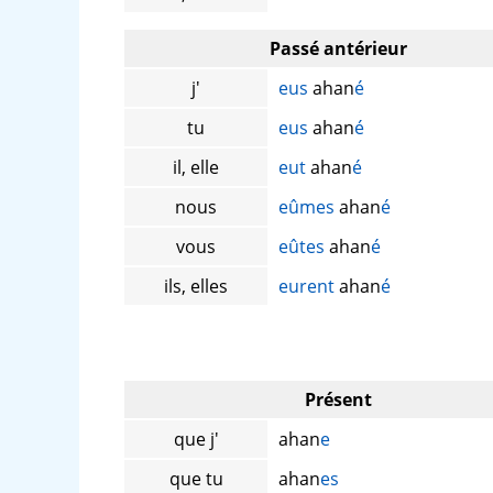
Passé antérieur
j'
eus
ahan
é
tu
eus
ahan
é
il, elle
eut
ahan
é
nous
eûmes
ahan
é
vous
eûtes
ahan
é
ils, elles
eurent
ahan
é
Présent
que j'
ahan
e
que tu
ahan
es