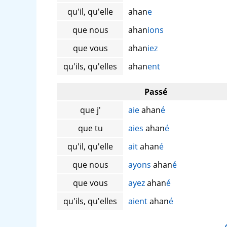
qu'il, qu'elle
ahan
e
que nous
ahan
ions
que vous
ahan
iez
qu'ils, qu'elles
ahan
ent
Passé
que j'
aie
ahan
é
que tu
aies
ahan
é
qu'il, qu'elle
ait
ahan
é
que nous
ayons
ahan
é
que vous
ayez
ahan
é
qu'ils, qu'elles
aient
ahan
é