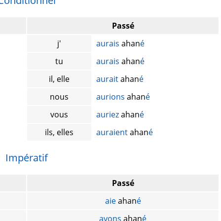
Conditionnel
Passé
j'
aurais
ahan
é
tu
aurais
ahan
é
il, elle
aurait
ahan
é
nous
aurions
ahan
é
vous
auriez
ahan
é
ils, elles
auraient
ahan
é
Impératif
Passé
aie
ahan
é
ayons
ahan
é