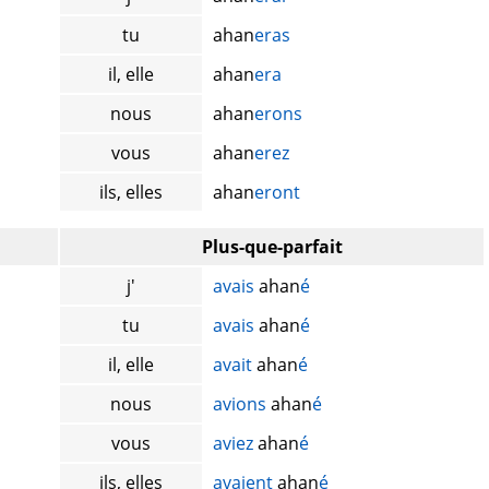
tu
ahan
eras
il, elle
ahan
era
nous
ahan
erons
vous
ahan
erez
ils, elles
ahan
eront
Plus-que-parfait
j'
avais
ahan
é
tu
avais
ahan
é
il, elle
avait
ahan
é
nous
avions
ahan
é
vous
aviez
ahan
é
ils, elles
avaient
ahan
é