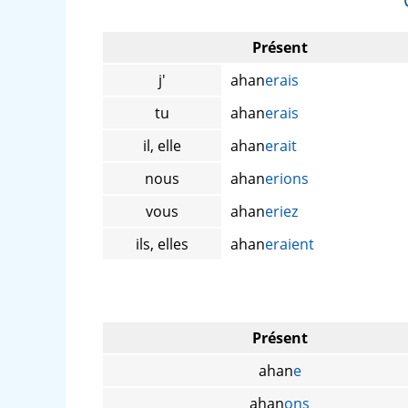
Présent
j'
ahan
erais
tu
ahan
erais
il, elle
ahan
erait
nous
ahan
erions
vous
ahan
eriez
ils, elles
ahan
eraient
Présent
ahan
e
ahan
ons