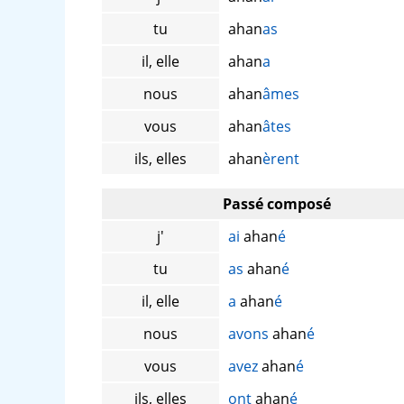
tu
ahan
as
il, elle
ahan
a
nous
ahan
âmes
vous
ahan
âtes
ils, elles
ahan
èrent
Passé composé
j'
ai
ahan
é
tu
as
ahan
é
il, elle
a
ahan
é
nous
avons
ahan
é
vous
avez
ahan
é
ils, elles
ont
ahan
é