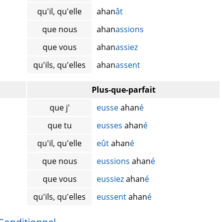
qu'il, qu'elle
ahan
ât
que nous
ahan
assions
que vous
ahan
assiez
qu'ils, qu'elles
ahan
assent
Plus-que-parfait
que j'
eusse
ahan
é
que tu
eusses
ahan
é
qu'il, qu'elle
eût
ahan
é
que nous
eussions
ahan
é
que vous
eussiez
ahan
é
qu'ils, qu'elles
eussent
ahan
é