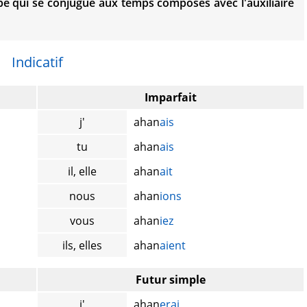
e qui se conjugue aux temps composés avec l'auxiliaire
Indicatif
Imparfait
j'
ahan
ais
tu
ahan
ais
il, elle
ahan
ait
nous
ahan
ions
vous
ahan
iez
ils, elles
ahan
aient
Futur simple
j'
ahan
erai