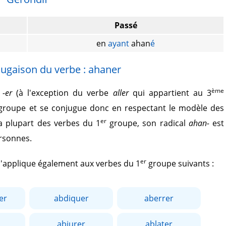
Passé
en
ayant
ahan
é
jugaison du verbe : ahaner
ème
r
-er
(à l'exception du verbe
aller
qui appartient au 3
roupe et se conjugue donc en respectant le modèle des
er
 plupart des verbes du 1
groupe, son radical
ahan-
est
ersonnes.
er
 s'applique également aux verbes du 1
groupe suivants :
er
abdiquer
aberrer
abjurer
ablater